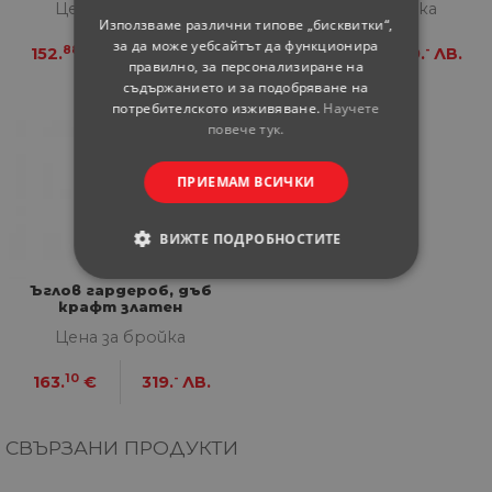
Цена за бройка
Цена за бройка
Използваме различни типове „бисквитки“,
за да може уебсайтът да функционира
88
01
10
-
152.
€
299.
ЛВ.
163.
€
319.
ЛВ.
правилно, за персонализиране на
съдържанието и за подобряване на
потребителското изживяване.
Научете
повече тук.
ПРИЕМАМ ВСИЧКИ
ВИЖТЕ ПОДРОБНОСТИТЕ
СТРОГО НЕОБХОДИМИ
Ъглов гардероб, дъб
крафт златен
Цена за бройка
СТАТИСТИЧЕСКИ
10
-
163.
€
319.
ЛВ.
МАРКЕТИНГOВИ
ФУНКЦИОНАЛНИ
СВЪРЗАНИ ПРОДУКТИ