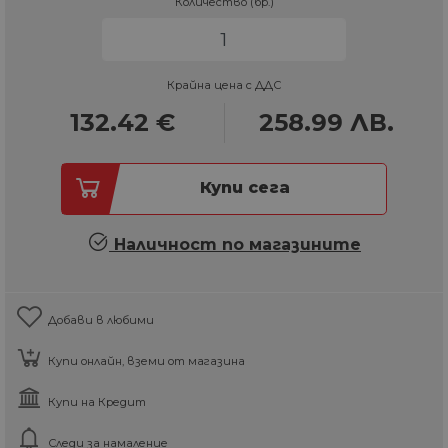
Количество (бр.)
Крайна цена с ДДС
132.42
€
258.99
ЛВ.
Купи сега
Наличност по магазините
Добави в любими
Купи онлайн, вземи от магазина
Купи на Кредит
Следи за намаление