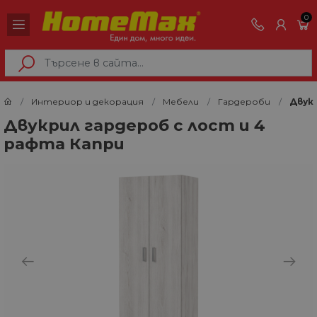
0
Интериор и декорация
Мебели
Гардероби
Двукр
Двукрил гардероб с лост и 4
рафта Капри