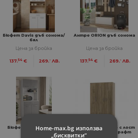
Бюфет Davis дъб сонома/
Антре ORION дъб сонома
бял
Цена за бройка
Цена за бройка
54
-
54
-
137.
€
269.
ЛВ.
137.
€
269.
ЛВ.
Home-max.bg използва
Бюфет Davis сиво/бял
Трикрил гардероб с лост
и 3 рафта, дъб крафт
„бисквитки“
златен