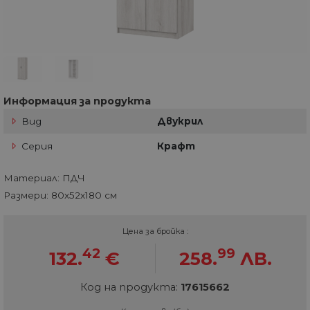
Информация за продукта
Вид
Двукрил
Серия
Крафт
Материал: ПДЧ
Размери: 80х52х180 см
Цена за бройка :
42
99
132.
€
258.
ЛВ.
Код на продукта:
17615662