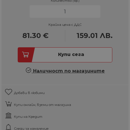
Количество (бр.)
Крайна цена с ДДС
81.30
€
159.01
ЛВ.
Купи сега
Наличност по магазините
Добави в любими
Купи онлайн, вземи от магазина
Купи на Кредит
Следи за намаление