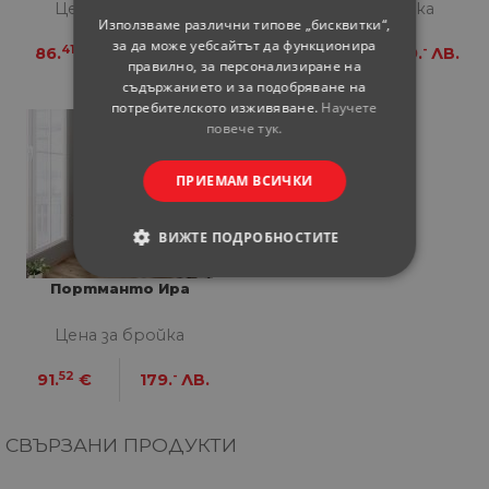
Цена за бройка
Цена за бройка
Използваме различни типове „бисквитки“,
за да може уебсайтът да функционира
41
-
52
-
86.
€
169.
ЛВ.
91.
€
179.
ЛВ.
правилно, за персонализиране на
съдържанието и за подобряване на
потребителското изживяване.
Научете
повече тук.
ПРИЕМАМ ВСИЧКИ
ВИЖТЕ ПОДРОБНОСТИТЕ
СТРОГО НЕОБХОДИМИ
Портманто Ира
Цена за бройка
СТАТИСТИЧЕСКИ
52
-
91.
€
179.
ЛВ.
МАРКЕТИНГOВИ
ФУНКЦИОНАЛНИ
СВЪРЗАНИ ПРОДУКТИ