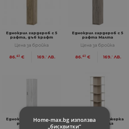
Еднокрил гардероб с 5
Еднокрил гардероб с 5
рафта, дъб крафт
рафта Малта
златен
Цена за бройка
Цена за бройка
41
-
41
-
86.
€
169.
ЛВ.
86.
€
169.
ЛВ.
Home-max.bg използва
Еднокрил гардероб с 5
Въртяща се етажерка
рафта Капри
Piza с колелца
„бисквитки“