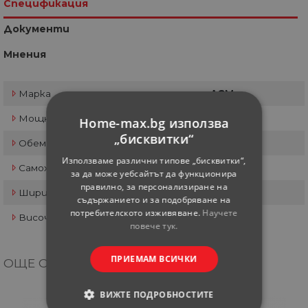
Спецификация
Документи
Мнения
Марка
AGM
Мощност
1000 W
Home-max.bg използва
„бисквитки“
Обем на коша
35 л
Използваме различни типове „бисквитки“,
Самоходна система
Не
за да може уебсайтът да функционира
правилно, за персонализиране на
Ширина на косене
33 см
съдържанието и за подобряване на
потребителското изживяване.
Научете
Височина на косене
2.5-5.5 см
повече тук.
ПРИЕМАМ ВСИЧКИ
ОЩЕ ОТ КАТЕГОРИЯТА
ВИЖТЕ ПОДРОБНОСТИТЕ
30%