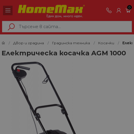
0
Двор и градина
Градинска техника
Косачки
Елек
Електрическа косачка AGM 1000