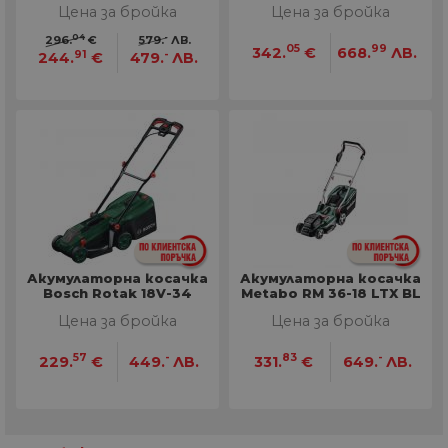
Цена за бройка
Цена за бройка
04
-
296.
€
579.
ЛВ.
05
99
342.
€
668.
ЛВ.
91
-
244.
€
479.
ЛВ.
Акумулаторна косачка
Акумулаторна косачка
Bosch Rotak 18V-34
Metabo RM 36-18 LTX BL
36 Solo
Цена за бройка
Цена за бройка
57
-
83
-
229.
€
449.
ЛВ.
331.
€
649.
ЛВ.