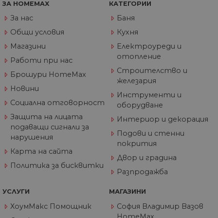
ЗА HOMEMAX
КАТЕГОРИИ
за
съ
За нас
Баня
по
от
Общи условия
Кухня
ра
по
Магазини
Електроуреди и
на
по
отопление
ка
Работи при нас
че
Строителство и
пр
Брошури HomeMax
се 
железария
бъ
Новини
Инструменти и
CookieScriptConsent
1 година
Та
CookieScript
Социална отговорност
оборудване
се 
www.home-
ус
max.bg
Защита на лицата
Интериор и декорация
Net
подаващи сигнали за
за
Подови и стенни
пр
нарушения
за 
покрития
"б
Карта на сайта
по
Двор и градина
Политика за бисквитки
Разпродажба
УСЛУГИ
МАГАЗИНИ
Доставчик
/
Валиден
Име
Описание
ХоумМакс Помощник
София Владимир Вазов
Домейн
Доставчик
Валиден
до
Име
Описание
HomeMax
Доставчик
/
Домейн
Валиден
до