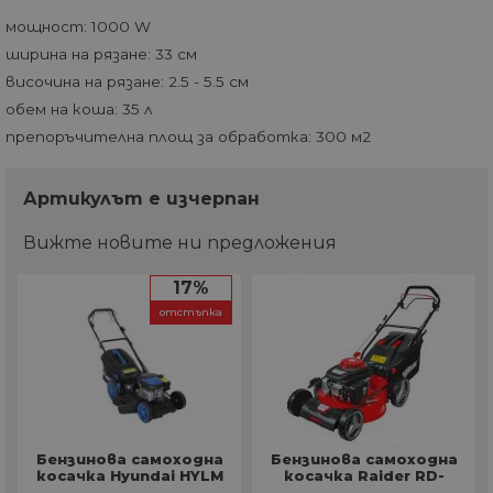
мощност: 1000 W
ширина на рязане: 33 см
височина на рязане: 2.5 - 5.5 см
обем на коша: 35 л
препоръчителна площ за обработка: 300 м2
Артикулът е изчерпан
Вижте новите ни предложения
17%
отстъпка
Бензинова самоходна
Бензинова самоходна
косачка Hyundai HYLM
косачка Raider RD-
46-S
GLM23