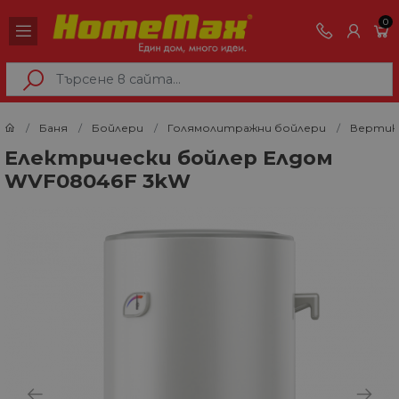
0
Баня
Бойлери
Голямолитражни бойлери
Вертик
Електрически бойлер Елдом
WVF08046F 3kW