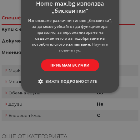
Сподели във Facebook
Home-max.bg използва
„бисквитки“
Спецификация
Използваме различни типове „бисквитки“,
за да може уебсайтът да функционира
Купи с един клик
правилно, за персонализиране на
съдържанието и за подобряване на
Документи
потребителското изживяване.
Научете
повече тук.
Мнения
ПРИЕМАМ ВСИЧКИ
Марка
Елдом
ВИЖТЕ ПОДРОБНОСТИТЕ
Мощност
3 kW
Обемна група
80
СТРОГО НЕОБХОДИМИ
Други
Не
СТАТИСТИЧЕСКИ
Енергиен клас
С
МАРКЕТИНГOВИ
ОЩЕ ОТ КАТЕГОРИЯТА
ФУНКЦИОНАЛНИ