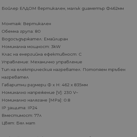
Бойлер ЕЛДОМ вертикален, малък диаметър Ф462мм
Монтаж: Вертикален
Обемна група: 80
Водосъдържател: Eмайлиран
Номинална мощност: 3kW
Клас на енергийна ефективност: C
Управление: Механично управление
Тип на електрическия нагревател: Потопяем тръбен
нагревател
Габаритни размери Ф x H: 462 x 835мм
Номинално напрежение [V]: 230 V~
Номинално налягане [MPa]: 0.8
IP защита: IP24
Вместимост: 77л
Цвят: Бял мат