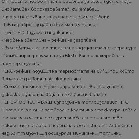
Открийте перфектното решение за вашия дом с този
иновативен водонагревател, съчетаващ
енергоспестяване, сигурност и дълъг живот!
Нов подобрен дизайн с бял матов финиш:
• Twin LED визуален индикатор:
- червена светлина – режим на загряване;
- бяла светлина – достигане на зададената температура.
• Комбиниран регулатор за включване и настройка на
температурата;
• ЕКО-режим: позиция на термостата на 60°С, при който
бойлерът работи най-икономично.
• Стилен температурен индикатор – винаги знаете
доколко е загрята водата във вашия бойлер.
• ЕНЕРГОСПЕСТЯВАЩ: използваме топлоизолация HFO
Closed-Cells с фина затворена клетъчна структура. Това е
екологично чиста полиуретанова система от ново
поколение, с висока енергийна ефективност. Дебелата
над 33 mm изолация осигурява минимални топлинни