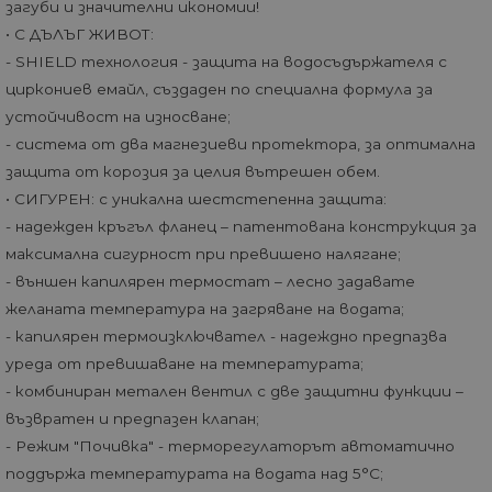
загуби и значителни икономии!
• С ДЪЛЪГ ЖИВОТ:
- SHIELD технология - защита на водосъдържателя с
циркониев емайл, създаден по специална формула за
устойчивост на износване;
- система от два магнезиеви протектора, за оптимална
защита от корозия за целия вътрешен обем.
• СИГУРЕН: с уникална шестстепенна защита:
- надежден кръгъл фланец – патентована конструкция за
максимална сигурност при превишено налягане;
- външен капилярен термостат – лесно задавате
желаната температура на загряване на водата;
- капилярен термоизключвател - надеждно предпазва
уреда от превишаване на температурата;
- комбиниран метален вентил с две защитни функции –
възвратен и предпазен клапан;
- Режим "Почивка" - терморегулаторът автоматично
поддържа температурата на водата над 5°С;