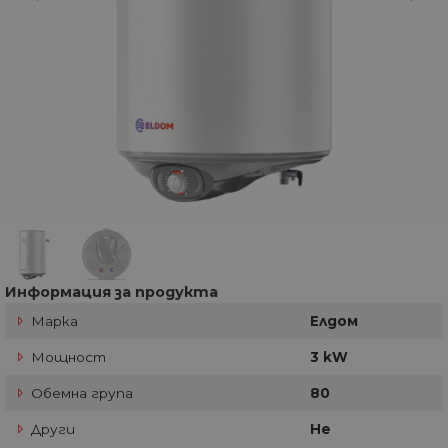
Информация за продукта
Марка
Елдом
Мощност
3 kW
Обемна група
80
Други
Не