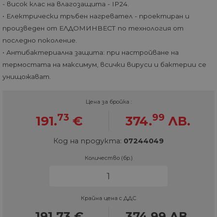
- висок клас на влагозащита - IP24.
• Електрически тръбен нагревател - проектиран и
произведен от ЕЛДОМИНВЕСТ по технология от
последно поколение.
• Антибактериална защита: при настройване на
термостата на максимум, всички вируси и бактерии се
унищожават.
Цена за бройка :
73
99
191.
€
374.
ЛВ.
Код на продукта:
07244049
Количество (бр.)
Крайна цена с ДДС
191.73
€
374.99
ЛВ.