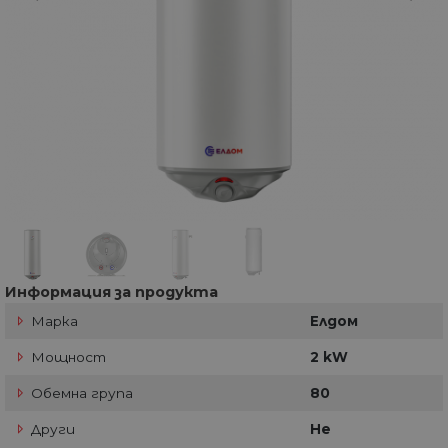
Информация за продукта
Марка
Елдом
Мощност
2 kW
Обемна група
80
Други
Не