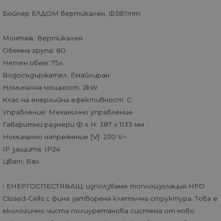
Бойлер ЕЛДОМ вертикален, Ф387mm
Монтаж: Вертикален
Обемна група: 80
Нетен обем: 75л
Водосъдържател: Eмайлиран
Номинална мощност: 2kW
Клас на енергийна ефективност: C
Управление: Механично управление
Габаритни размери Ф x H: 387 x 1133 мм
Номинално напрежение [V]: 230 V~
IP защита: IP24
Цвят: Бял
• ЕНЕРГОСПЕСТЯВАЩ: използваме топлоизолация HFO
Closed-Cells с фина затворена клетъчна структура. Това е
екологично чиста полиуретанова система от ново