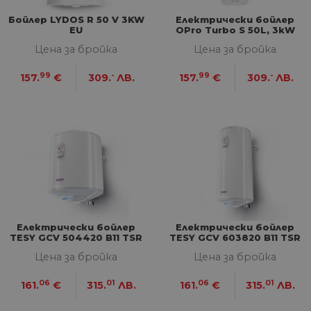
Бойлер LYDOS R 50 V 3KW
Електрически бойлер
EU
OPro Turbo S 50L, 3kW
Строго необходими
Статистически
Цена за бройка
Цена за бройка
Маркетингoви
Функционални
Некласифицирани
99
-
99
-
157.
€
309.
ЛВ.
157.
€
309.
ЛВ.
Строго необходимите бисквитки позволяват
основната функционалност на уебсайта, като
потребителско влизане и управление на
акаунта. Уебсайтът не може да се използва
правилно без строго необходими бисквитки.
Доставчик
/
Валиден
Име
Оп
Домейн
до
__cf_bm
29
Та
Cloudflare
минути
из
Inc.
57
ра
.onesignal.com
секунди
ме
Електрически бойлер
Електрически бойлер
бот
TESY GCV 504420 B11 TSR
TESY GCV 603820 B11 TSR
от 
Цена за бройка
Цена за бройка
уеб
пр
от
06
01
06
01
161.
€
315.
ЛВ.
161.
€
315.
ЛВ.
из
те