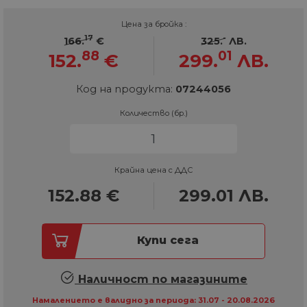
Цена за бройка :
17
-
166.
€
325.
ЛВ.
88
01
152.
€
299.
ЛВ.
Код на продукта:
07244056
Количество (бр.)
Крайна цена с ДДС
152.88
€
299.01
ЛВ.
Купи сега
Наличност по магазините
Намалението е валидно за периода: 31.07 - 20.08.2026