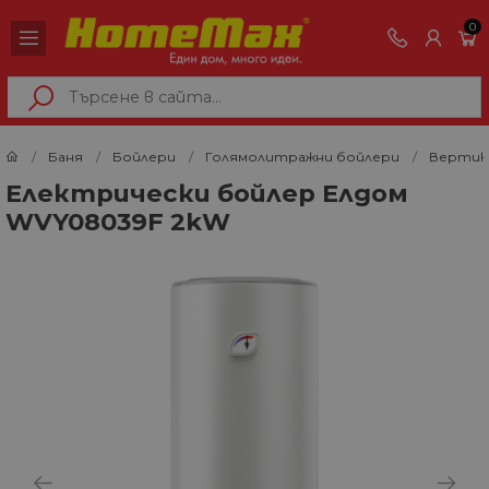
0
Баня
Бойлери
Голямолитражни бойлери
Вертик
Електрически бойлер Елдом
WVY08039F 2kW