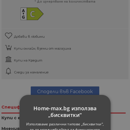
* До изчерпване на количествата
Добави в любими
Купи онлайн, вземи от магазина
Купи на Кредит
Следи за намаление
Сподели във Facebook
Спецификация
Home-max.bg използва
„бисквитки“
Купи с един клик
Използваме различни типове „бисквитки“,
Мнения
за да може уебсайтът да функционира