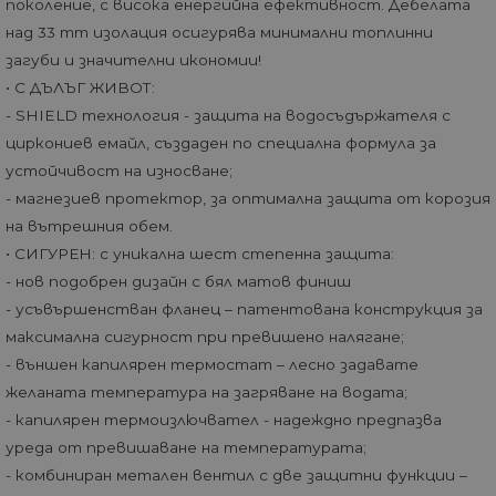
поколение, с висока енергийна ефективност. Дебелата
над 33 mm изолация осигурява минимални топлинни
загуби и значителни икономии!
• С ДЪЛЪГ ЖИВОТ:
- SHIELD технология - защита на водосъдържателя с
циркониев емайл, създаден по специална формула за
устойчивост на износване;
- магнезиев протектор, за оптимална защита от корозия
на вътрешния обем.
• СИГУРЕН: с уникална шест степенна защита:
- нов подобрен дизайн с бял матов финиш
- усъвършенстван фланец – патентована конструкция за
максимална сигурност при превишено налягане;
- външен капилярен термостат – лесно задавате
желаната температура на загряване на водата;
- капилярен термоизлючвател - надеждно предпазва
уреда от превишаване на температурата;
- комбиниран метален вентил с две защитни функции –