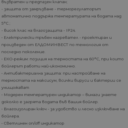
възвратен и предпазен клапан;
- защита от замръзване - терморегулаторът
автоматично поддържа температурата на водата над
5°С.;
- висок клас на влагозащита - IP24.
• Електрически тръбен нагревател - проектиран и
произведен от ЕЛДОМИНВЕСТ по технология от
последно поколение.
• ЕКО-режим: позиция на термостата на 60°С, при които
бойлерът работи най-икономично.
• Антибактериална защита: при настройване на
термостата на максисум, всички вируси и бактерии се
унищожават
• Модерен температурен индикатор – винаги знаете
доколко е загрята водата във вашия бойлер.
• Влагоизолиран ключ - за удобство и лесно изключване на
бойлера.
• Светлинен on/off индикатор