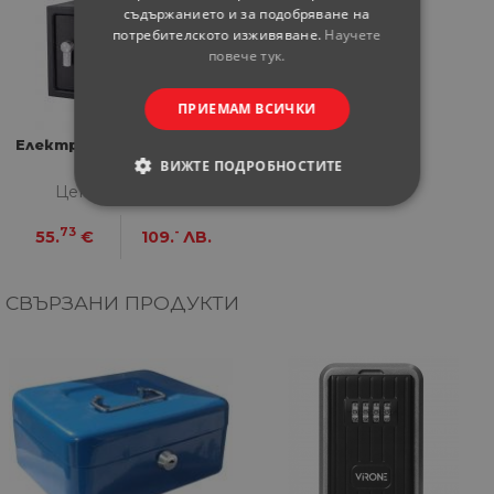
съдържанието и за подобряване на
потребителското изживяване.
Научете
повече тук.
ПРИЕМАМ ВСИЧКИ
Електронен сейф HS-25X
ВИЖТЕ ПОДРОБНОСТИТЕ
Цена за бройка
СТРОГО НЕОБХОДИМИ
73
-
55.
€
109.
ЛВ.
СТАТИСТИЧЕСКИ
СВЪРЗАНИ ПРОДУКТИ
МАРКЕТИНГOВИ
ФУНКЦИОНАЛНИ
НЕКЛАСИФИЦИРАНИ