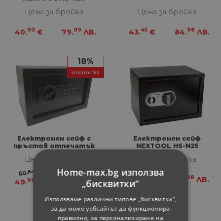
Цена за бройка
Цена за бройка
90
99
45
98
40.
€
79.
ЛВ.
43.
€
84.
ЛВ.
18%
отстъпка
Електронен сейф с
Електронен сейф
пръстов отпечатък
NEXTOOL HS-N25
FP20-H
Цена за бройка
Цена за бройка
Home-max.bg използва
84
99
60.
€
118.
ЛВ.
12
98
51.
€
99.
ЛВ.
99
77
„бисквитки“
49.
€
97.
ЛВ.
Използваме различни типове „бисквитки“,
за да може уебсайтът да функционира
правилно, за персонализиране на