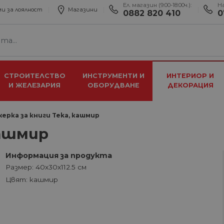
Ел. магазин (9:00-18:00ч.):
Н
и за лоялност
Магазини
0882 820 410
0
СТРОИТЕЛСТВО
ИНСТРУМЕНТИ И
ИНТЕРИОР И
И ЖЕЛЕЗАРИЯ
ОБОРУДВАНЕ
ДЕКОРАЦИЯ
ерка за книги Teka, кашмир
кашмир
Информация за продукта
Размер: 40х30х112.5 см
Цвят: кашмир