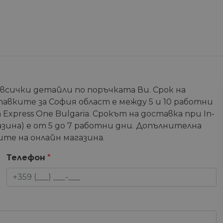
 всички детайли по поръчката Ви. Срок на
тавките за София област е между 5 и 10 работни
Express One Bulgaria. Срокът на доставка при In-
зина) е от 5 до 7 работни дни. Допълнителна
те на онлайн магазина.
Телефон
*