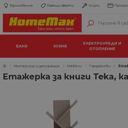
Вдъхновения
Горещи оферти
Услуги
Програм
ЕЛЕКТРОУРЕДИ И
БАНЯ
КУХНЯ
ОТОПЛЕНИЕ
Интериор и декорация
Мебели
Гардероби
Етаж
Етажерка за книги Teka, 