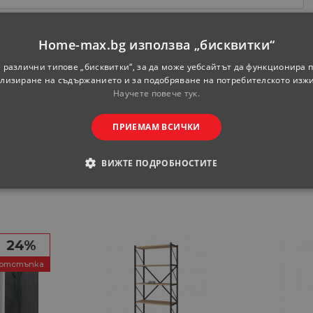
Home-max.bg използва „бисквитки“
 различни типове „бисквитки“, за да може уебсайтът да функционира п
лизиране на съдържанието и за подобряване на потребителското изж
Научете повече тук.
ПРИЕМАМ ВСИЧКИ
ВИЖТЕ ПОДРОБНОСТИТЕ
ОДИМИ
СТАТИСТИЧЕСКИ
МАРКЕТИНГOВИ
РАНИ
24%
отстъпка
обходими
Статистически
Маркетингoви
Функционални
Некла