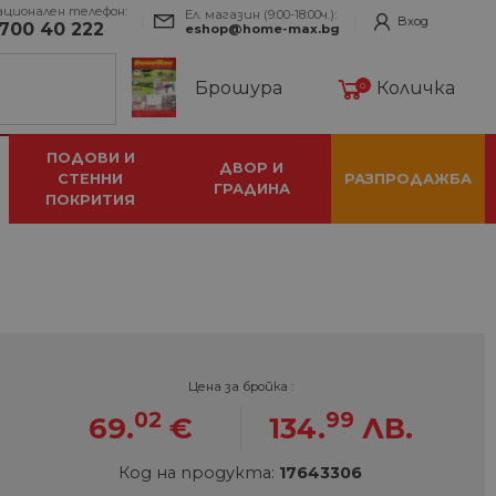
ационален телефон:
Ел. магазин (9:00-18:00ч.):
Вход
700 40 222
eshop@home-max.bg
Брошура
Количка
0
ПОДОВИ И
ДВОР И
СТЕННИ
РАЗПРОДАЖБА
ГРАДИНА
ПОКРИТИЯ
Цена за бройка :
02
99
69.
€
134.
ЛВ.
Код на продукта:
17643306