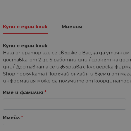
Купи с един клик
Мнения
Купи с един клик
Наш оператор ще се свърже с Вас, за да уточним
доставка: от 2 до 5 работни дни / срокът на дос
дни/. Доставката се извършва с куриерска фирма 
Shop поръчката (Поръчай онлайн и вземи от мага
информация може да получите от координатори
Име и фамилия
*
Имейл
*