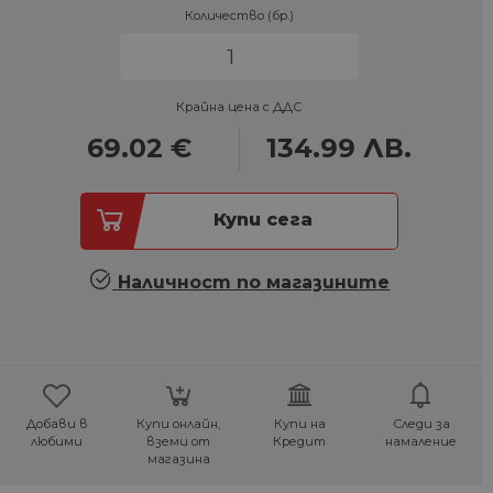
Количество (бр.)
Крайна цена с ДДС
69.02
€
134.99
ЛВ.
Купи сега
Наличност по магазините
Добави в
Купи онлайн,
Купи на
Следи за
любими
вземи от
Кредит
намаление
магазина