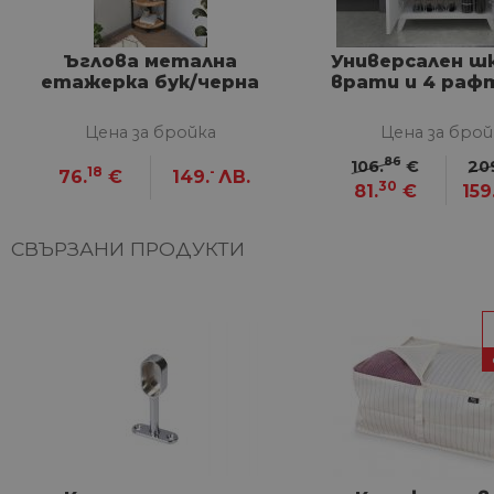
Строго необходимите биск
акаунта. Уебсайтът не мож
Ъглова метална
Универсален шк
Име
етажерка бук/черна
врати и 4 рафт
__cf_bm
Цена за бройка
Цена за брой
86
106.
€
20
18
-
76.
€
149.
ЛВ.
30
G_ENABLED_IDPS
81.
€
159
СВЪРЗАНИ ПРОДУКТИ
VISITOR_PRIVACY_METAD
Google Privacy Poli
CookieScriptConsent
Име
Дост
Име
Име
__Secure-ROLLOUT_TOKE
/
До
До
Име