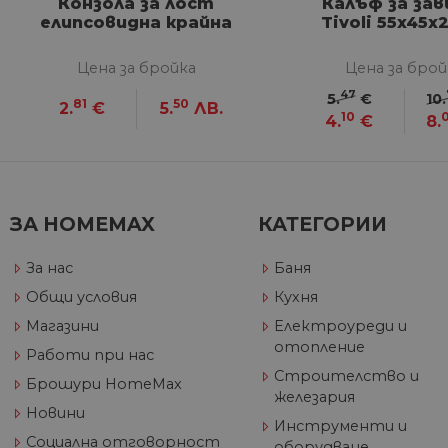
Конзола за лост
Калъф за зав
До
__utmb
GeneralAppGenSession
Goog
елипсовидна крайна
Tivoli 55x45x
YSC
LLC
Go
.hom
.y
max.
Цена за бройка
Цена за брой
VISITOR_INFO1_LIVE
Go
.y
47
5.
€
10.
81
50
2.
€
5.
ЛВ.
10
4.
€
8.
_ga_32J9YV418P
.hom
IDE
Go
max.
.do
__utmc
Goog
LLC
test_cookie
Go
.hom
.do
ЗА HOMEMAX
КАТЕГОРИИ
max.
За нас
Баня
_fbp
Me
Inc
Общи условия
Кухня
.h
Магазини
Електроуреди и
_gcl_au
Go
__utmz
Goog
отопление
.h
Работи при нас
LLC
.hom
Строителство и
Брошури HomeMax
max.
железария
Новини
Инструменти и
Социална отговорност
оборудване