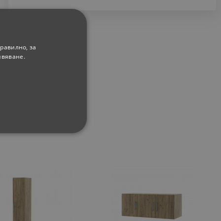
равилно, за
ивяване.
ФУНКЦИОНАЛНИ
сифицирани