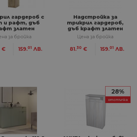
изане и управление на
рил гардероб с
Надстройка за
т и рафт, дъб
трикрил гардероб,
афт златен
дъб крафт златен
между хората и ботовете.
лидни отчети за
ена за бройка
Цена за бройка
01
30
01
€
159.
ЛВ.
81.
€
159.
ЛВ.
ъгласието на потребителя
йствие със сайта. Той
 отношение на различни
арантира, че техните
28%
k.bg, за да запомни
отстъпка
на посетителите.
Описание