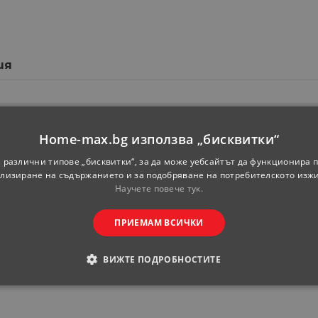
ия
Michelle
Home-max.bg използва „бисквитки“
Горен ред
 различни типове „бисквитки“, за да може уебсайтът да функционира п
50
лизиране на съдържанието и за подобряване на потребителското изж
Научете повече тук.
32
72
ПРИЕМАМ ВСИЧКИ
Бял
ВИЖТЕ ПОДРОБНОСТИТЕ
-
ОДИМИ
СТАТИСТИЧЕСКИ
МАРКЕТИНГOВИ