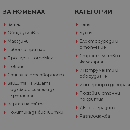
ЗА HOMEMAX
КАТЕГОРИИ
За нас
Баня
Име
Дост
Име
Име
Общи условия
Кухня
__Secure-ROLLOUT_TOKE
/
До
До
Име
До
Магазини
Електроуреди и
__utmb
GeneralAppGenSession
Goog
отопление
YSC
LLC
Go
Работи при нас
.hom
.y
Строителство и
max.
Брошури HomeMax
VISITOR_INFO1_LIVE
Go
железария
.y
Новини
Инструменти и
Социална отговорност
оборудване
_ga_32J9YV418P
.hom
IDE
Go
Защита на лицата
max.
Интериор и декорац
.do
подаващи сигнали за
__utmc
Goog
Подови и стенни
нарушения
LLC
test_cookie
Go
покрития
.hom
.do
Карта на сайта
max.
Двор и градина
Политика за бисквитки
Разпродажба
_fbp
Me
Inc
.h