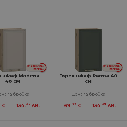
сифицирани
изане и управление на
между хората и ботовете.
лидни отчети за
н шкаф Modena
Горен шкаф Parma 40
40 см
см
ена за бройка
Цена за бройка
ъгласието на потребителя
9
93
02
99
€
134.
ЛВ.
69.
€
134.
ЛВ.
йствие със сайта. Той
 отношение на различни
арантира, че техните
k.bg, за да запомни