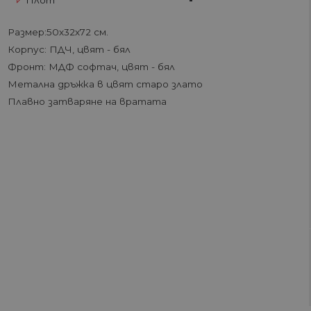
Плот
-
Размер:50х32х72 см.
Корпус: ПДЧ, цвят - бял
Фронт: МДФ софтач, цвят - бял
Метална дръжка в цвят старо злато
Плавно затваряне на вратата