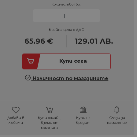
Количество (бр.)
Крайна цена с ДДС
65.96
€
129.01
ЛВ.
Купи сега
Наличност по магазините
Добави в
Купи онлайн,
Купи на
Следи за
любими
вземи от
Кредит
намаление
магазина