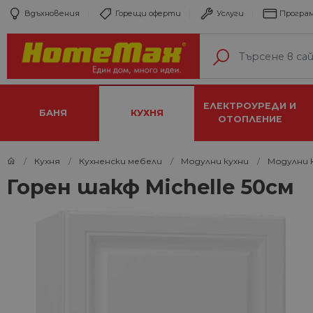
Вдъхновения
Горещи оферти
Услуги
Програм
ЕЛЕКТРОУРЕДИ И
БАНЯ
КУХНЯ
ОТОПЛЕНИЕ
Кухня
Кухненски мебели
Модулни кухни
Модулни к
Горен шакф Michelle 50см