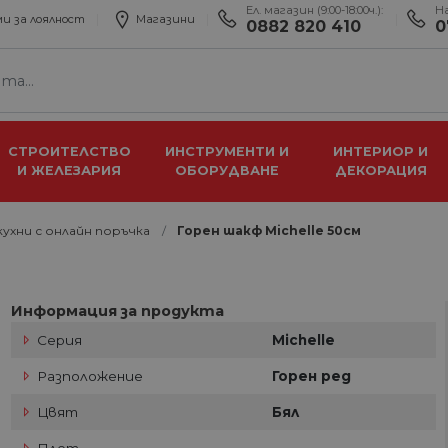
Ел. магазин (9:00-18:00ч.):
Н
и за лоялност
Магазини
0882 820 410
0
СТРОИТЕЛСТВО
ИНСТРУМЕНТИ И
ИНТЕРИОР И
И ЖЕЛЕЗАРИЯ
ОБОРУДВАНЕ
ДЕКОРАЦИЯ
ухни с онлайн поръчка
Горен шакф Michelle 50см
Информация за продукта
Серия
Michelle
Разположение
Горен ред
Цвят
Бял