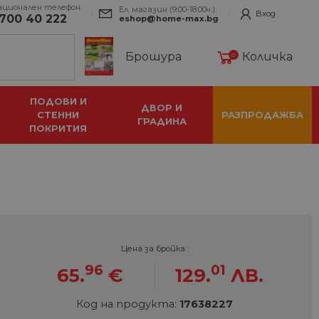
ационален телефон:
Ел. магазин (9:00-18:00ч.):
Вход
700 40 222
eshop@home-max.bg
Брошура
Количка
0
ПОДОВИ И
ДВОР И
СТЕННИ
РАЗПРОДАЖБА
ГРАДИНА
ПОКРИТИЯ
Цена за бройка :
96
01
65.
€
129.
ЛВ.
Код на продукта:
17638227