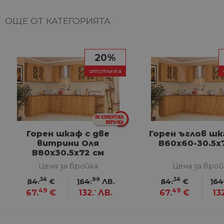
НЕКЛАСИФИЦИ
ОЩЕ ОТ КАТЕГОРИЯТА
Строго не
20%
Строго необходимите биск
отстъпка
акаунта. Уебсайтът не мож
Име
__cf_bm
Горен шкаф с две
Горен ъглов шк
витрини Оля
В60х60-30.5х
G_ENABLED_IDPS
В80х30.5х72 см
Цена за бройка
Цена за брой
36
99
36
VISITOR_PRIVACY_METAD
84.
€
164.
ЛВ.
84.
€
164
Google Privacy Poli
49
-
49
67.
€
132.
ЛВ.
67.
€
13
CookieScriptConsent