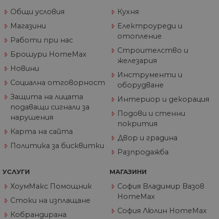
съ
по
Общи условия
Кухня
от
ра
Магазини
Електроуреди и
по
отопление
на
Работи при нас
по
ка
Строителство и
Брошури HomeMax
че
железария
пр
Новини
се 
Инструменти и
бъ
Социална отговорност
оборудване
CookieScriptConsent
1 година
Та
CookieScript
Защита на лицата
се 
www.home-
Интериор и декорация
ус
max.bg
подаващи сигнали за
Net
Подови и стенни
нарушения
за
покрития
пр
Карта на сайта
за 
Двор и градина
"б
Политика за бисквитки
по
Разпродажба
УСЛУГИ
МАГАЗИНИ
ХоумМакс Помощник
София Владимир Вазов
Доставчик
/
Валиден
Име
Описание
HomeMax
Домейн
Доставчик
Валиден
до
Стоки на изплащане
Име
Описание
Доставчик
/
Домейн
Валиден
до
София Люлин HomeMax
Име
Описание
__Secure-
.youtube.com
5 месеца
Кобрандирана
/
Домейн
до