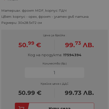
Материал: фронт MDF, корпус ПДЧ
Цвят: корпус - орех, фронт - златен дъб патина
Размери: 30х28.5х72 см
Цена за бройка :
99
73
50.
€
99.
ЛВ.
Код на продукта:
17594394
Количество (бр.)
Крайна цена с ДДС
50.99
€
99.73
ЛВ.
Купи сега