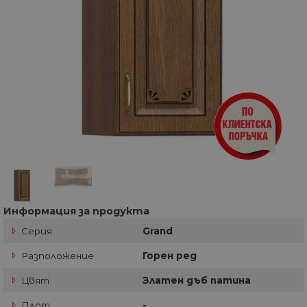
Информация за продукта
Серия
Grand
Разположение
Горен ред
Цвят
Златен дъб патина
Плот
-