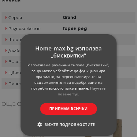
Мнения
Серия
Grand
Разположение
Горен ред
Широчина см
30
Home-max.bg използва
Дълбочина см
28.5
„бисквитки“
Височина см
72
Използваме различни типове „бисквитки“,
за да може уебсайтът да функционира
Цвят
Златен дъб патина
правилно, за персонализиране на
съдържанието и за подобряване на
Плот
-
потребителското изживяване.
Научете
повече тук.
ОЩЕ ОТ КАТЕГОРИЯТА
ПРИЕМАМ ВСИЧКИ
ВИЖТЕ ПОДРОБНОСТИТЕ