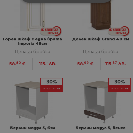
СТРОГО НЕОБХОДИМИ
СТАТИСТИЧЕСКИ
МАРКЕТИНГOВИ
Горен шкаф с една врата
Долен шкаф Grand 40 см
Imperia 45см
ФУНКЦИОНАЛНИ
Цена за бройка
Цена за бройка
НЕКЛАСИФИЦИРАНИ
80
-
99
37
58.
€
115.
ЛВ.
58.
€
115.
ЛВ.
30%
30%
Строго необходими
Статистически
отстъпка
отстъпка
Маркетингoви
Функционални
Некласифицирани
Строго необходимите бисквитки позволяват
основната функционалност на уебсайта, като
потребителско влизане и управление на
Берлин модул 5, бял
Берлин модул 5, венге
акаунта. Уебсайтът не може да се използва