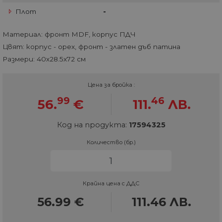
Плот
-
Материал: фронт MDF, корпус ПДЧ
Цвят: корпус - орех, фронт - златен дъб патина
Размери: 40х28.5х72 см
Цена за бройка :
99
46
56.
€
111.
ЛВ.
Код на продукта:
17594325
Количество (бр.)
Крайна цена с ДДС
56.99
€
111.46
ЛВ.