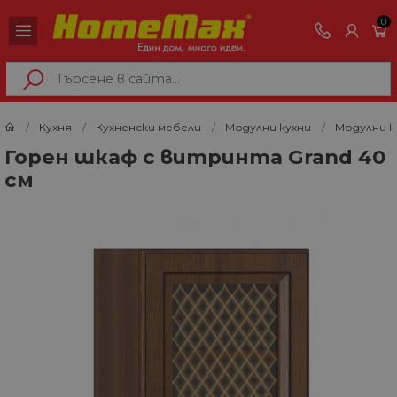
0
Кухня
Кухненски мебели
Модулни кухни
Модулни к
Горен шкаф с витринта Grand 40
см