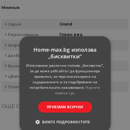
Мнения
Серия
Grand
Разположение
Горен ред
Широчина см
40
Home-max.bg използва
„бисквитки“
Дълбочина см
28.5
Използваме различни типове „бисквитки“,
Височина см
72
за да може уебсайтът да функционира
правилно, за персонализиране на
Цвят
Златен дъб патина
съдържанието и за подобряване на
Плот
-
потребителското изживяване.
Научете
повече тук.
ОЩЕ ОТ КАТЕГОРИЯТА
ПРИЕМАМ ВСИЧКИ
ВИЖТЕ ПОДРОБНОСТИТЕ