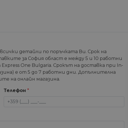
 всички детайли по поръчката Ви. Срок на
тавките за София област е между 5 и 10 работни
Express One Bulgaria. Срокът на доставка при In-
зина) е от 5 до 7 работни дни. Допълнителна
те на онлайн магазина.
Телефон
*