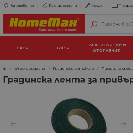
Вдъхновения
Горещи оферти
Услуги
Програм
ЕЛЕКТРОУРЕДИ И
БАНЯ
КУХНЯ
ОТОПЛЕНИЕ
Двор и градина
Градински артикули
Помощни сред
Градинска лента за привъ