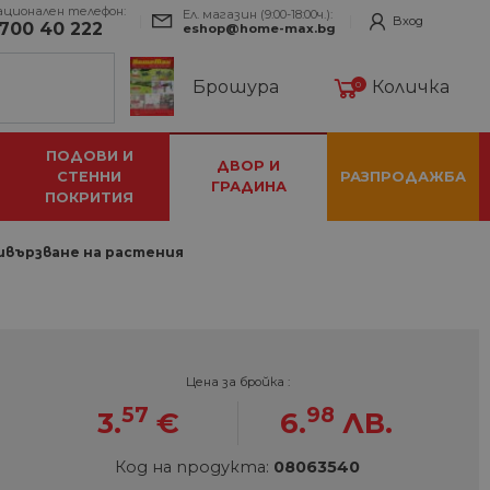
ационален телефон:
Ел. магазин (9:00-18:00ч.):
Вход
700 40 222
eshop@home-max.bg
Брошура
Количка
0
ПОДОВИ И
ДВОР И
СТЕННИ
РАЗПРОДАЖБА
ГРАДИНА
ПОКРИТИЯ
ривързване на растения
Цена за бройка :
57
98
3.
€
6.
ЛВ.
Код на продукта:
08063540