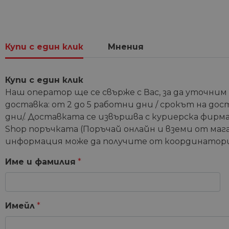
Купи с един клик
Мнения
Купи с един клик
Наш оператор ще се свърже с Вас, за да уточним
доставка: от 2 до 5 работни дни / срокът на дос
дни/. Доставката се извършва с куриерска фирма 
Shop поръчката (Поръчай онлайн и вземи от мага
информация може да получите от координатори
Име и фамилия
*
Имейл
*