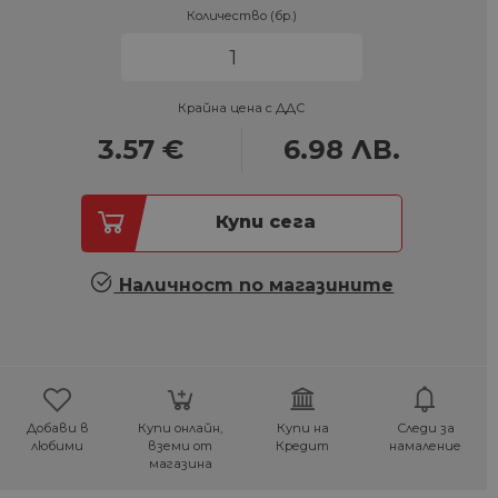
Количество (бр.)
Крайна цена с ДДС
3.57
€
6.98
ЛВ.
Купи сега
Наличност по магазините
Добави в
Купи онлайн,
Купи на
Следи за
любими
вземи от
Кредит
намаление
магазина