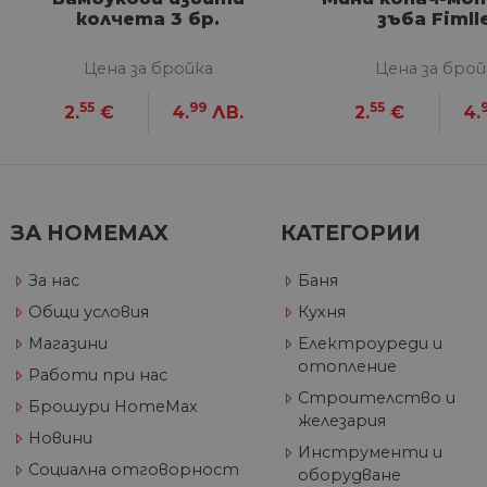
__utmb
GeneralAppGenSession
Goog
колчета 3 бр.
зъба Fimll
YSC
LLC
Go
.hom
.y
max.
Цена за бройка
Цена за брой
VISITOR_INFO1_LIVE
Go
.y
55
99
55
2.
€
4.
ЛВ.
2.
€
4.
_ga_32J9YV418P
.hom
IDE
Go
max.
.do
__utmc
Goog
LLC
test_cookie
Go
ЗА HOMEMAX
КАТЕГОРИИ
.hom
.do
max.
За нас
Баня
_fbp
Me
Inc
Общи условия
Кухня
.h
Магазини
Електроуреди и
_gcl_au
Go
__utmz
отопление
Goog
.h
Работи при нас
LLC
Строителство и
.hom
Брошури HomeMax
max.
железария
Новини
Инструменти и
Социална отговорност
оборудване