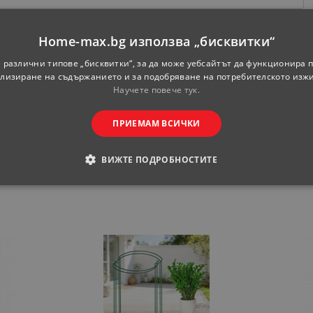
Home-max.bg използва „бисквитки“
 различни типове „бисквитки“, за да може уебсайтът да функционира п
лизиране на съдържанието и за подобряване на потребителското изж
Научете повече тук.
ПРИЕМАМ ВСИЧКИ
ВИЖТЕ ПОДРОБНОСТИТЕ
ОДИМИ
СТАТИСТИЧЕСКИ
МАРКЕТИНГOВИ
РАНИ
обходими
Статистически
Маркетингoви
Функционални
Некла