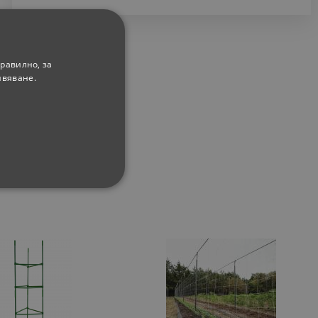
равилно, за
ивяване.
ФУНКЦИОНАЛНИ
сифицирани