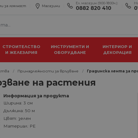
Ел. магазин (9:00-18:00ч.):
Н
и за лоялност
Магазини
0882 820 410
0
СТРОИТЕЛСТВО
ИНСТРУМЕНТИ И
ИНТЕРИОР И
И ЖЕЛЕЗАРИЯ
ОБОРУДВАНЕ
ДЕКОРАЦИЯ
ства
Принадлежности за връзване
Градинска лента за п
рзване на растения
Информация за продукта
Ширина: 3 см
Дължина: 50 м
Цвят: зелен
Материал: PE