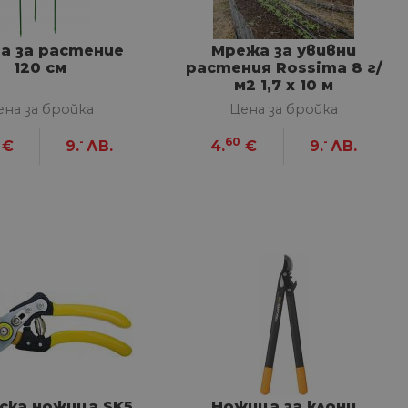
изане и управление на
а за растение
Мрежа за увивни
120 см
растения Rossima 8 г/
м2 1,7 x 10 м
между хората и ботовете.
лидни отчети за
ена за бройка
Цена за бройка
-
60
-
€
9.
ЛВ.
4.
€
9.
ЛВ.
ъгласието на потребителя
йствие със сайта. Той
 отношение на различни
арантира, че техните
k.bg, за да запомни
на посетителите.
Описание
ска ножица SK5
Ножица за клони