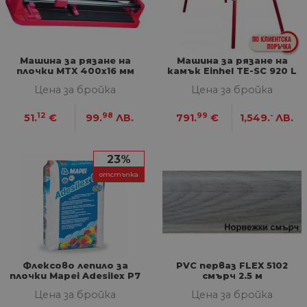
G_ENABLED_IDPS
1 година
Изп
Google LLC
1 месец
вл
.www.home-
max.bg
VISITOR_PRIVACY_METADATA
5 месеца
Та
YouTube
4
из
.youtube.com
Машина за рязане на
Машина за рязане на
седмици
съ
плочки MTX 400х16 мм
камък Einhel TE-SC 920 L
съ
по
Цена за бройка
Цена за бройка
Google Privacy Policy
из
по
тя
12
98
99
-
51.
€
99.
ЛВ.
791.
€
1,549.
ЛВ.
вз
със
за
съ
23%
по
от
отстъпка
ра
по
на
по
ка
че
пр
се 
бъ
Флексово лепило за
PVC перваз FLEX 5102
CookieScriptConsent
1 година
Та
CookieScript
плочки Mapei Adesilex P7
смърч 2.5 м
се 
www.home-
Клас C2Т 25 кг
Цена за бройка
Цена за бройка
ус
max.bg
Net