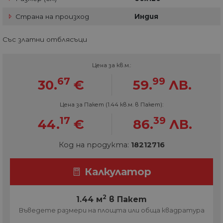
Страна на произход
Индия
Със златни отблясъци
Цена за кв.м.:
67
99
30.
€
59.
ЛВ.
Цена за Пакет (1.44 кв.м. в Пакет):
17
39
44.
€
86.
ЛВ.
Код на продукта:
18212716
Калкулатор
2
1.44 м
в Пакет
Въведете размери на площта или обща квадратура