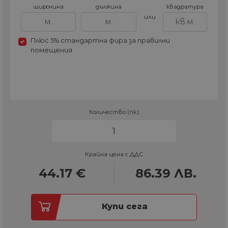
широчина
дължина
квадратура
или
Плюс 5% стандартна фира за правилни
помещения
Количество (пк.)
Крайна цена с ДДС
44.17
€
86.39
ЛВ.
Купи сега