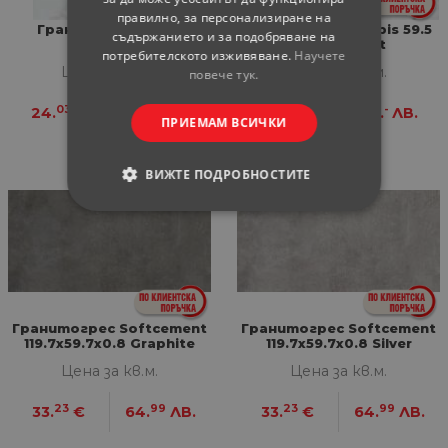
правилно, за персонализиране на
Гранитогрес Reno
Гранитогрес Carbis 59.5
съдържанието и за подобряване на
60.8x60.8
x120 Gold mt
потребителското изживяване.
Научете
Цена за кв.м.
Цена за кв.м.
повече тук.
03
-
21
-
24.
€
47.
ЛВ.
32.
€
63.
ЛВ.
ПРИЕМАМ ВСИЧКИ
ВИЖТЕ ПОДРОБНОСТИТЕ
СТРОГО НЕОБХОДИМИ
СТАТИСТИЧЕСКИ
МАРКЕТИНГOВИ
Гранитогрес Softcement
Гранитогрес Softcement
119.7x59.7x0.8 Graphite
119.7x59.7x0.8 Silver
ФУНКЦИОНАЛНИ
Цена за кв.м.
Цена за кв.м.
НЕКЛАСИФИЦИРАНИ
23
99
23
99
33.
€
64.
ЛВ.
33.
€
64.
ЛВ.