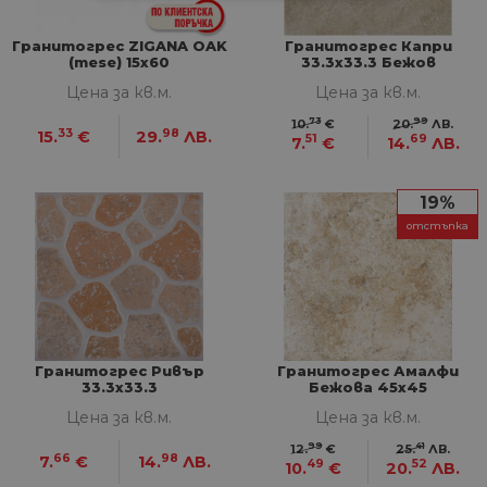
СТРОГО НЕОБХОДИМИ
Гранитогрес ZIGANA OAK
Гранитогрес Капри
СТАТИСТИЧЕСКИ
(mese) 15x60
33.3х33.3 Бежов
Цена за кв.м.
Цена за кв.м.
МАРКЕТИНГOВИ
73
99
10.
€
20.
ЛВ.
33
98
15.
€
29.
ЛВ.
51
69
7.
€
14.
ЛВ.
ФУНКЦИОНАЛНИ
19%
НЕКЛАСИФИЦИРАНИ
отстъпка
Строго необходими
Статистически
Маркетингoви
Функционални
Некласифицирани
Гранитогрес Ривър
Гранитогрес Амалфи
33.3х33.3
Бежова 45х45
Строго необходимите бисквитки позволяват
Цена за кв.м.
Цена за кв.м.
основната функционалност на уебсайта, като
потребителско влизане и управление на
99
41
12.
€
25.
ЛВ.
66
98
7.
€
14.
ЛВ.
акаунта. Уебсайтът не може да се използва
49
52
10.
€
20.
ЛВ.
правилно без строго необходими бисквитки.