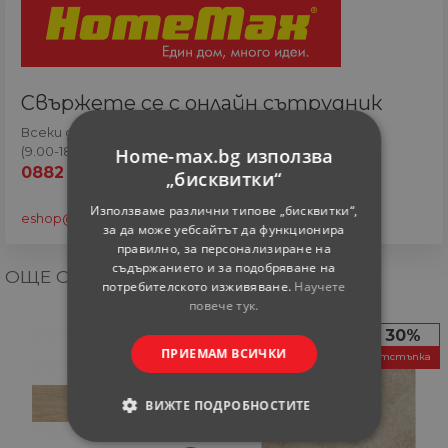
Свържете се с онлайн сътрудник
Всеки ден
Home-max.bg използва
(9.00-18.00 часа)
0882 820 410
„бисквитки“
Използваме различни типове „бисквитки“,
eshop@home-max.bg
за да може уебсайтът да функционира
правилно, за персонализиране на
съдържанието и за подобряване на
ОЩЕ ОТ КАТЕГОРИЯТА
потребителското изживяване.
Научете
повече тук.
30%
ПРИЕМАМ ВСИЧКИ
отстъпка
ВИЖТЕ ПОДРОБНОСТИТЕ