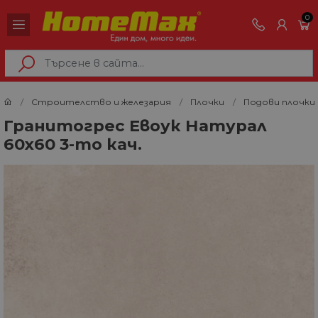
0
Строителство и железария
Плочки
Подови плочки
Гранитогрес Евоук Натурал
60х60 3-то кач.