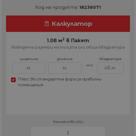
Код на продукта:
18236071
Калкулатор
2
1.08 м
в Пакет
Въведете размери на площта или обща квадратура
широчина
дължина
квадратура
или
Плюс 5% стандартна фира за правилни
помещения
Количество (пк.)