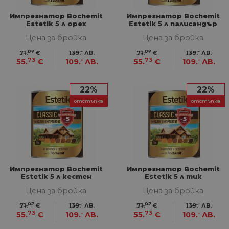
СТАТИСТИЧЕСКИ
Импрегнатор Bochemit
Импрегнатор Bochemit
Estetik 5 л орех
Estetik 5 л палисандър
МАРКЕТИНГOВИ
Цена за бройка
Цена за бройка
07
-
07
-
71.
€
139.
ЛВ.
71.
€
139.
ЛВ.
ФУНКЦИОНАЛНИ
73
-
73
-
55.
€
109.
ЛВ.
55.
€
109.
ЛВ.
НЕКЛАСИФИЦИРАНИ
22%
22%
отстъпка
отстъпка
Строго необходими
Статистически
Маркетингoви
Функционални
Некласифицирани
Импрегнатор Bochemit
Импрегнатор Bochemit
Строго необходимите бисквитки позволяват
Estetik 5 л кестен
Estetik 5 л тик
основната функционалност на уебсайта, като
Цена за бройка
Цена за бройка
потребителско влизане и управление на
акаунта. Уебсайтът не може да се използва
07
-
07
-
71.
€
139.
ЛВ.
71.
€
139.
ЛВ.
правилно без строго необходими бисквитки.
73
-
73
-
55.
€
109.
ЛВ.
55.
€
109.
ЛВ.
Доставчик
/
Валиден
Име
Оп