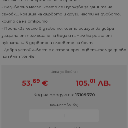
- Безцветно масло, което се използва за защита на
сглобки, краища на дървото и други части на дървото,
които са на открито
- Прониква лесно в дървото, което осигурява добра
защита от поглъщане на вода и намалява риска от
пукнатини в дървото и слоевете на боята
- Добра устойчивост с екстериорен оцветител за дърво
или боя Tikkurila
Цена за бройка :
69
01
53.
€
105.
ЛВ.
Код на продукта:
13109370
Количество (бр.)