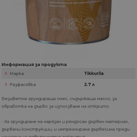
Информация за продукта
Марка
Tikkurila
Разфасовка
2.7 л
Безцветна грундираща смес, съдържаща масло, за
обработка на дърво за използване на открито.
- За грундиране на нарязан и рендосан дървен материал,
дървени конструкции, и импрегнирана дървесина преди
нанасяне на повърхностно покритиe