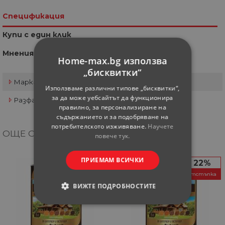
Спецификация
Купи с един клик
Мнения
Home-max.bg използва
„бисквитки“
Марка
Tikkurila
Използваме различни типове „бисквитки“,
за да може уебсайтът да функционира
Разфасовка
2.7 л
правилно, за персонализиране на
съдържанието и за подобряване на
потребителското изживяване.
Научете
ОЩЕ ОТ КАТЕГОРИЯТА
повече тук.
ПРИЕМАМ ВСИЧКИ
22%
22%
отстъпка
отстъпка
ВИЖТЕ ПОДРОБНОСТИТЕ
СТРОГО НЕОБХОДИМИ