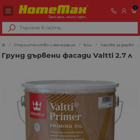
0
Строителство и железария
Бои
Лакове за дърво
Грунд дървени фасади Valtti 2.7 л