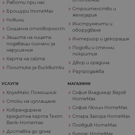
Работи при нас
ра
по
Строителство и
Брошури HomeMax
на
железария
по
ка
Новини
Инструменти и
че
пр
Социална отговорност
оборудване
се 
бъ
Защита на лицата
Интериор и декорация
подаващи сигнали за
CookieScriptConsent
1 година
Та
CookieScript
Подови и стенни
се 
www.home-
нарушения
ус
покрития
max.bg
Net
Карта на сайта
за
Двор и градина
пр
Политика за бисквитки
за 
Разпродажба
"б
по
УСЛУГИ
МАГАЗИНИ
ХоумМакс Помощник
София Владимир Вазов
HomeMax
Стоки на изплащане
Доставчик
/
Валиден
София Люлин HomeMax
Име
Описание
Кобрандирана
Домейн
Доставчик
Валиден
до
Име
Описание
кредитна карта Texim
Стара Загора HomeMax
Доставчик
/
Домейн
Валиден
до
Име
Описание
__Secure-
.youtube.com
5 месеца
/
Домейн
до
Bank-Homemax
ROLLOUT_TOKEN
4
Пловдив HomeMax
GeneralAppGenSession
.home-
4
Тази
седмици
max.bg
седмици
бисквитка с
__utmb
29
Това е една от
Google
Доставчик
/
Валиден
Доставка до дома
Име
Описание
2 дни
използва за
Бургас HomeMax
минути
четирите основн
LLC