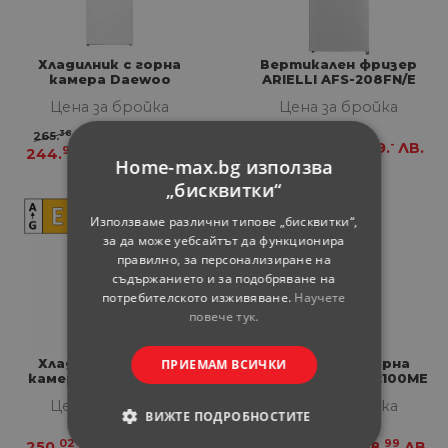
Хладилник с горна
Вертикален фризер
камера Daewoo
ARIELLI AFS-208FN/Е
FTL243FWT0BG
Цена за бройка
Цена за бройка
36
-
265.
€
519.
ЛВ.
02
-
250.
€
489.
ЛВ.
91
-
244.
€
479.
ЛВ.
Home-max.bg използва
„бисквитки“
Използваме различни типове „бисквитки“,
за да може уебсайтът да функционира
правилно, за персонализиране на
съдържанието и за подобряване на
потребителското изживяване.
Научете
повече тук.
ПРИЕМАМ ВСИЧКИ
Хладилник с горна
Хладилник с горна
камера Crown GN 263
камера Tesla RD2100ME
Цена за бройка
Цена за бройка
ВИЖТЕ ПОДРОБНОСТИТЕ
02
-
13
99
250.
€
489.
ЛВ.
255.
€
498.
ЛВ.