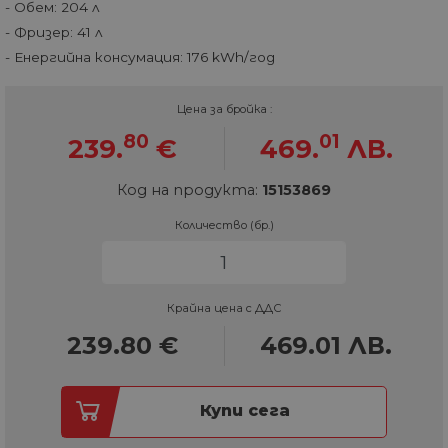
- Обем: 204 л
- Фризер: 41 л
- Енергийна консумация: 176 kWh/год
Цена за бройка :
80
01
239.
€
469.
ЛВ.
Код на продукта:
15153869
Количество (бр.)
Крайна цена с ДДС
239.80
€
469.01
ЛВ.
Купи сега