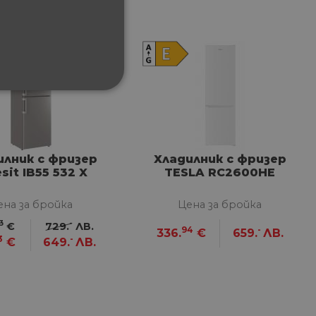
11%
отстъпка
ФУНКЦИОНАЛНИ
илник с фризер
Хладилник с фризер
sit IB55 532 X
TESLA RC2600HE
сифицирани
ена за бройка
Цена за бройка
изане и управление на
3
-
€
729.
ЛВ.
94
-
336.
€
659.
ЛВ.
3
-
€
649.
ЛВ.
между хората и ботовете.
лидни отчети за