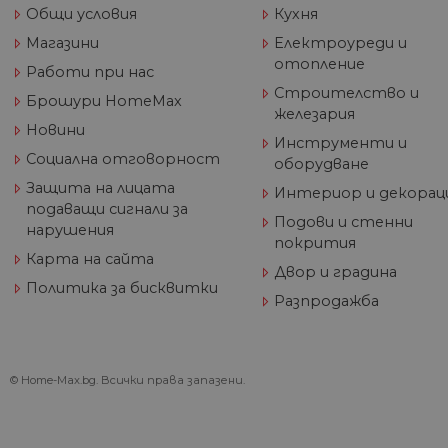
_ga_32J9YV418P
.hom
IDE
Go
Общи условия
Кухня
max.
.do
Магазини
Електроуреди и
__utmc
Goog
LLC
test_cookie
отопление
Go
Работи при нас
.hom
.do
max.
Строителство и
Брошури HomeMax
железария
Новини
_fbp
Me
Инструменти и
Inc
Социална отговорност
оборудване
.h
Защита на лицата
Интериор и декорац
_gcl_au
Go
__utmz
Goog
.h
подаващи сигнали за
LLC
Подови и стенни
нарушения
.hom
покрития
max.
Карта на сайта
Двор и градина
Политика за бисквитки
Разпродажба
_gid
Goog
LLC
.hom
max.
© Home-Max.bg. Всички права запазени.
_gat_UA-
.hom
60811516-1
max.