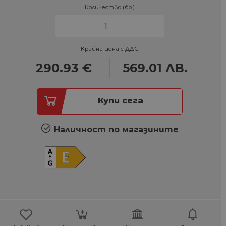
Количество (бр.)
Крайна цена с ДДС
290.93
€
569.01
ЛВ.
Купи сега
Наличност по магазините