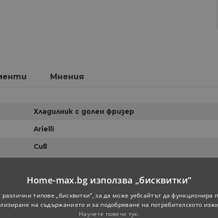
менти
Мнения
Хладилник с долен фризер
Arielli
Сив
Е
Home-max.bg използва „бисквитки“
 различни типове „бисквитки“, за да може уебсайтът да функционира п
лизиране на съдържанието и за подобряване на потребителското изж
Научете повече тук.