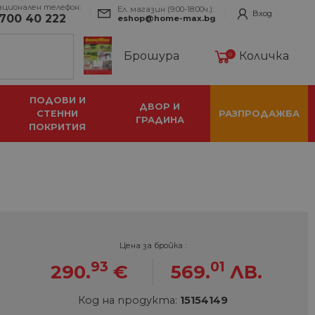
ационален телефон:
Ел. магазин (9:00-18:00ч.):
Вход
700 40 222
eshop@home-max.bg
Брошура
Количка
0
ПОДОВИ И
ДВОР И
СТЕННИ
РАЗПРОДАЖБА
ГРАДИНА
ПОКРИТИЯ
Цена за бройка :
93
01
290.
€
569.
ЛВ.
Код на продукта:
15154149