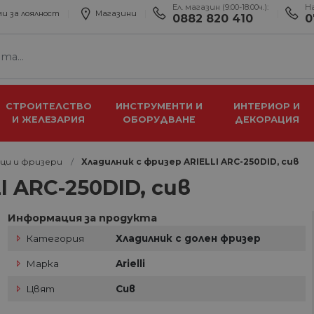
Ел. магазин (9:00-18:00ч.):
Н
и за лоялност
Магазини
0882 820 410
0
СТРОИТЕЛСТВО
ИНСТРУМЕНТИ И
ИНТЕРИОР И
И ЖЕЛЕЗАРИЯ
ОБОРУДВАНЕ
ДЕКОРАЦИЯ
ци и фризери
Хладилник с фризер ARIELLI ARC-250DID, сив
I ARC-250DID, сив
Информация за продукта
Категория
Хладилник с долен фризер
Марка
Arielli
Цвят
Сив