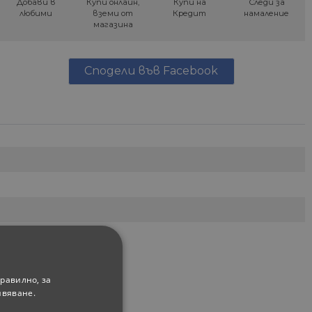
Добави в
Купи онлайн,
Купи на
Следи за
любими
вземи от
Кредит
намаление
магазина
Сподели във Facebook
равилно, за
ивяване.