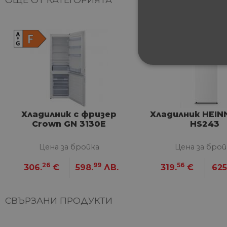
СТРОГО НЕОБХ
НЕКЛАСИФИЦИ
Хладилник с фризер
Хладилник HEIN
Crown GN 3130E
HS243
Строго не
Цена за бройка
Цена за брой
Строго необходимите биск
26
99
56
306.
€
598.
ЛВ.
319.
€
625
акаунта. Уебсайтът не мож
Име
СВЪРЗАНИ ПРОДУКТИ
__cf_bm