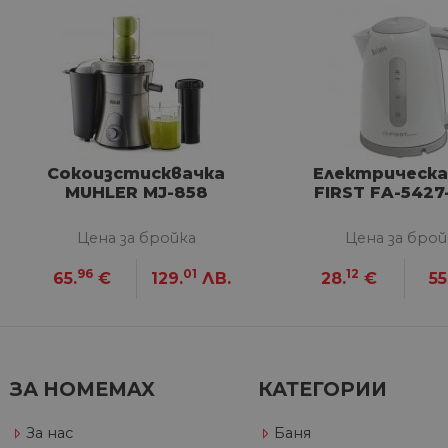
G_ENABLED_IDPS
VISITOR_PRIVACY_METAD
Google Privacy Poli
Сокоизстисквачка
Електрическа
CookieScriptConsent
MUHLER MJ-858
FIRST FA-5427
Цена за бройка
Цена за брой
Име
96
01
12
65.
€
129.
ЛВ.
28.
€
55
Дост
Име
Име
__Secure-ROLLOUT_TOKE
/
До
До
Име
До
__utmb
GeneralAppGenSession
Goog
YSC
LLC
Go
.hom
.y
max.
VISITOR_INFO1_LIVE
Go
ЗА HOMEMAX
КАТЕГОРИИ
.y
За нас
Баня