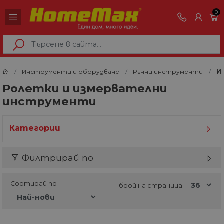
0
Инструменти и оборудване
Ръчни инструменти
И
Ролетки и измервателни
инструменти
Категории
Филтрирай по
Сортирай по
брой на страница