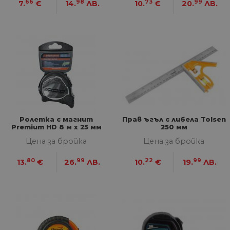
66
98
73
99
7.
€
14.
ЛВ.
10.
€
20.
ЛВ.
Ролетка с магнит
Прав ъгъл с либела Tolsen
Premium HD 8 м х 25 мм
250 мм
Цена за бройка
Цена за бройка
80
99
22
99
13.
€
26.
ЛВ.
10.
€
19.
ЛВ.