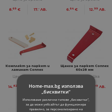
69
-
64
99
8.
€
17.
ЛВ.
6.
€
12.
ЛВ.
Комплект за паркет и
Щанга за паркет Connex
ламинат Connex
60х28 мм
Цена за бройка
Цена за бройка
Home-max.bg използва
82
99
22
99
14.
€
28.
ЛВ.
10.
€
19.
ЛВ.
„бисквитки“
Използваме различни типове „бисквитки“,
за да може уебсайтът да функционира
правилно, за персонализиране на