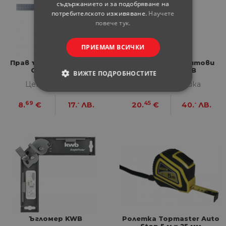
съдържанието и за подобряване на
потребителското изживяване.
Научете
повече тук.
ПРИЕМАМ ВСИЧКИ
Прав ъгъл комбиниран
Комплект за винтови
Conp 300 мм
сглобки KWB
ВИЖТЕ ПОДРОБНОСТИТЕ
Цена за бройка
Цена за бройка
СТРОГО НЕОБХОДИМИ
69
-
45
-
8.
€
17.
ЛВ.
20.
€
40.
ЛВ.
СТАТИСТИЧЕСКИ
МАРКЕТИНГOВИ
ФУНКЦИОНАЛНИ
НЕКЛАСИФИЦИРАНИ
Ъгломер KWB
Ролетка Topmaster Auto