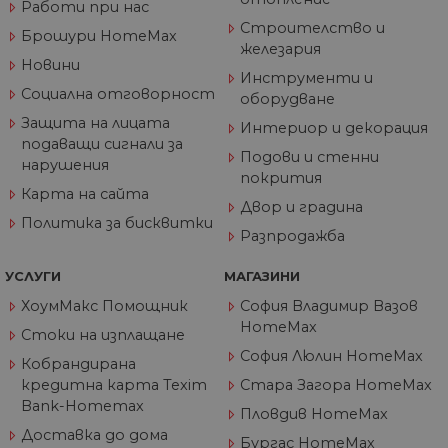
Работи при нас
потребите
се използва от
използва
Google Analytics,
Строителство и
Брошури HomeMax
уебсайта и
това винаги е
железария
реклама, к
бисквитка на
крайният
Новини
сесията, която се
Инструменти и
потребите
унищожава, кога
да е видял
Социална отговорност
потребителят
оборудване
да посети
затвори браузър
посочения
Защита на лицата
си. Следователно
Интериор и декорация
уебсайт.
когато се разгле
подаващи сигнали за
като постоянна
Подови и стенни
нарушения
бисквитка,
покрития
вероятно е да е
Карта на сайта
различна
Двор и градина
технология за
Политика за бисквитки
настройка на
Разпродажба
бисквитката.
__utmz
5 месеца
Това е една от
Google
УСЛУГИ
МАГАЗИНИ
4
четирите основн
LLC
седмици
„бисквитки“,
.home-
ХоумМакс Помощник
София Владимир Вазов
зададени от
max.bg
услугата Google
HomeMax
Стоки на изплащане
Analytics, която
позволява на
София Люлин HomeMax
собствениците н
Кобрандирана
уебсайтове да
кредитна карта Texim
Стара Загора HomeMax
проследяват
показателя за
Bank-Homemax
Пловдив HomeMax
поведение на
посетителите за
Доставка до дома
Бургас HomeMax
ефективността н