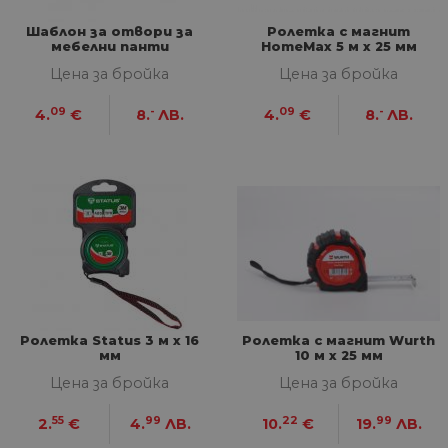
Шаблон за отвори за
Ролетка с магнит
мебелни панти
HomeMax 5 м х 25 мм
двустранна
Цена за бройка
Цена за бройка
09
-
09
-
4.
€
8.
ЛВ.
4.
€
8.
ЛВ.
Ролетка Status 3 м x 16
Ролетка с магнит Wurth
мм
10 м х 25 мм
Цена за бройка
Цена за бройка
55
99
22
99
2.
€
4.
ЛВ.
10.
€
19.
ЛВ.