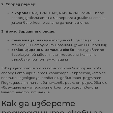
57
ра
.onesignal.com
2. Според размер:
секунди
ме
бот
от 
с корона
6 мм, 8 мм, 10 мм, 12 мм, 14 мм и 22 мм – избор
уеб
според дебелината на материала и дълбочината на
пр
закрепване, които искате да постигнете.
от
из
те
3. Други варианти и опции:
G_ENABLED_IDPS
1 година
Изп
Google LLC
телчета за такер
– консумативи за специфични
1 месец
вл
.www.home-
max.bg
телбодни инструменти (различни дължини и бройки);
галванизирани и метални скоби
– осигуряват по-
VISITOR_PRIVACY_METADATA
5 месеца
Та
YouTube
висока устойчивост на атмосферни влияния и
4
из
.youtube.com
седмици
съ
износване при по-тежки задачи.
съ
по
Това разнообразие от типове позволява избор на скоби
Google Privacy Policy
из
според натоварването и характера на проекта, като се
по
тя
постига надеждно закрепване и добър краен резултат.
вз
Подходящият тип скоби намалява риска от разхлабване и
със
увреждане на материалите, което е съществено за
за
съ
качественото изпълнение.
по
от
Как да изберете
ра
по
на
подходящите скоби за
по