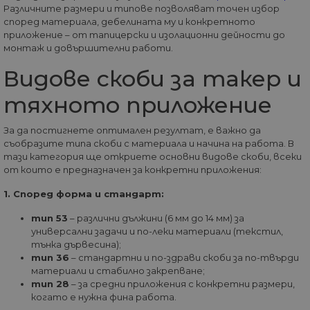
МАРКЕТИНГOВИ
Различните размери и типове позволяват точен избор
според материала, дебелината му и конкретното
приложение – от тапицерски и изолационни дейности до
ФУНКЦИОНАЛНИ
монтаж и довършителни работи.
НЕКЛАСИФИЦИРАНИ
Видове скоби за такер и
тяхното приложение
За да постигнете оптимален резултат, е важно да
Строго необходими
Статистически
съобразите типа скоби с материала и начина на работа. В
Маркетингoви
Функционални
тази категория ще откриете основни видове скоби, всеки
от които е предназначен за конкретни приложения:
Некласифицирани
1. Според форма и стандарт:
Строго необходимите бисквитки позволяват
основната функционалност на уебсайта, като
тип 53
– различни дължини (6 мм до 14 мм) за
потребителско влизане и управление на
универсални задачи и по-леки материали (текстил,
акаунта. Уебсайтът не може да се използва
правилно без строго необходими бисквитки.
тънка дървесина);
тип 36
– стандартни и по-здрави скоби за по-твърди
Доставчик
/
Валиден
Име
Оп
материали и стабилно закрепване;
Домейн
до
тип 28
– за средни приложения с конкретни размери,
__cf_bm
29
Та
Cloudflare
когато е нужна фина работа.
минути
из
Inc.