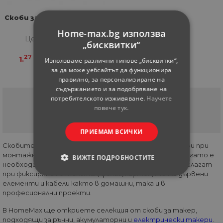
Скоби за такер тип 140 6
мм
Home-max.bg използва
Цена за бройка
„бисквитки“
27
48
1.
€
2.
ЛВ.
Използваме различни типове „бисквитки“,
за да може уебсайтът да функционира
правилно, за персонализиране на
съдържанието и за подобряване на
потребителското изживяване.
Научете
Страница
1
от
1
повече тук.
(current)
1
ПРИЕМАМ ВСИЧКИ
Скобите за такер са широко използвани консумативи при
монтажни, ремонтни и довършителни дейности, когато е
ВИЖТЕ ПОДРОБНОСТИТЕ
необходимо прецизно и сигурно закрепване. Те се прилагат
при фиксиране на текстил, фолиа, картон, тънки дървени
СТРОГО НЕОБХОДИМИ
елементи и кабели както в домашни, така и в
професионални проекти.
СТАТИСТИЧЕСКИ
В HomeMax ще откриете селекция от скоби за такер,
подходящи за ръчни, акумулаторни и
електрически такери
.