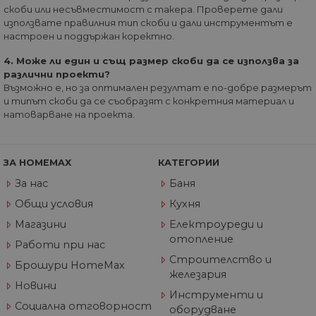
кода на Google
наддаване 
скоби или несъвместимост с такера. Проверете дали
Analytics, известе
реално вр
като Urchin. В те
използвате правилния тип скоби и дали инструментът е
трети стра
по-стари версии
рекламода
настроен и поддържан коректно.
това беше
използвано в
_gcl_au
2 месеца
Тази бискв
Google LLC
комбинация с
4. Може ли един и същ размер скоби да се използва за
4
задава от
.home-max.bg
бисквитката __u
различни проекти?
седмици
Doubleclick
за идентифицир
предостав
Възможно е, но за оптимален резултат е по-добре размерът
на нови сесии /
информаци
посещения за
и типът скоби да се съобразят с конкретния материал и
това как
завръщащи се
натоварване на проекта.
крайният
посетители. Кога
потребите
се използва от
използва
Google Analytics,
уебсайта и
това винаги е
реклама, к
бисквитка на
ЗА HOMEMAX
КАТЕГОРИИ
крайният
сесията, която се
потребите
унищожава, кога
За нас
Баня
да е видял
потребителят
да посети
затвори браузър
Общи условия
Кухня
посочения
си. Следователно
уебсайт.
когато се разгле
Магазини
Електроуреди и
като постоянна
бисквитка,
отопление
Работи при нас
вероятно е да е
различна
Строителство и
Брошури HomeMax
технология за
железария
настройка на
Новини
бисквитката.
Инструменти и
Социална отговорност
__utmz
5 месеца
Това е една от
Google
оборудване