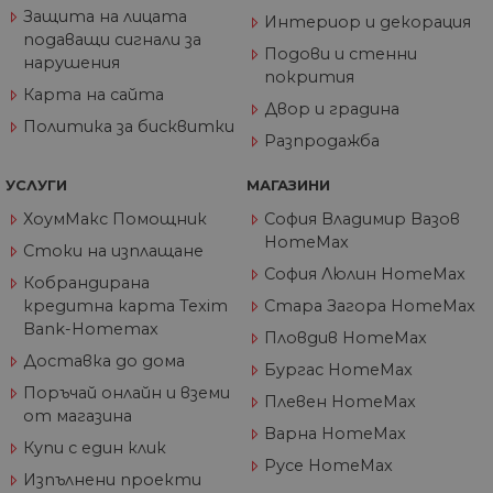
4
четирите основн
LLC
Защита на лицата
седмици
„бисквитки“,
.home-
Интериор и декорация
зададени от
max.bg
подаващи сигнали за
услугата Google
Подови и стенни
нарушения
Analytics, която
покрития
позволява на
Карта на сайта
собствениците н
Двор и градина
уебсайтове да
проследяват
Политика за бисквитки
Разпродажба
показателя за
поведение на
посетителите за
УСЛУГИ
МАГАЗИНИ
ефективността н
сайта. Тази
бисквитка
ХоумМакс Помощник
София Владимир Вазов
идентифицира
HomeMax
източника на
Стоки на изплащане
трафик към сайта
София Люлин HomeMax
така че Google
Кобрандирана
Analytics може да
кредитна карта Texim
Стара Загора HomeMax
каже на
собствениците н
Bank-Homemax
Пловдив HomeMax
сайта откъде са
дошли
Доставка до дома
Бургас HomeMax
посетителите пр
пристигането им
Поръчай онлайн и вземи
Плевен HomeMax
сайта. Бисквитка
от магазина
има живот от 6
Варна HomeMax
месеца и се
Купи с един клик
актуализира все
път, когато данн
Русе HomeMax
Изпълнени проекти
се изпращат до