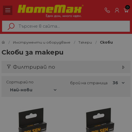
0
Инструменти и оборудване
Такери
Скоби
Скоби за такери
Филтрирай по
Сортирай по
брой на страница