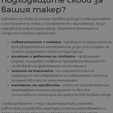
ка
че
вашия такер?
пр
се 
бъ
Изборът на скоби за такер трябва да бъде съобразен както
с инструмента, така и с конкретното приложение. За да
CookieScriptConsent
1 година
Та
CookieScript
се 
www.home-
направите информиран избор, обърнете внимание на
ус
max.bg
следните основни параметри:
Net
за
пр
съвместимост с такера
– проверете указанията на
за 
производителя на инструмента, за да сте сигурни, че
"б
типът и размерът скоби са подходящи;
по
дължина и дебелина на скобата
– правилният
размер осигурява стабилно проникване без риск от
пробиване или деформация на материала;
ширина на короната
– по-широката корона
разпределя натоварването по-равномерно, което е
Доставчик
/
Валиден
Име
Описание
Домейн
Доставчик
Валиден
до
предимство при по-меки материали;
Име
Описание
Доставчик
/
Домейн
Валиден
до
материал на изработка
– скоби от поцинкована или
Име
Описание
__Secure-
.youtube.com
5 месеца
/
Домейн
до
неръждаема стомана предлагат по-висока
ROLLOUT_TOKEN
4
GeneralAppGenSession
.home-
4
Тази
седмици
max.bg
седмици
бисквитка с
устойчивост на корозия при работа във влажна среда.
__utmb
29
Това е една от
Google
Доставчик
/
Валиден
Име
Описание
2 дни
използва за
минути
четирите основн
LLC
Домейн
до
управление
55
бисквитки,
.home-
Съобразяването с тези характеристики улеснява
на сесиите
секунди
зададени от
max.bg
YSC
Сесия
Тази бискв
Google LLC
работата, подобрява надеждността на закрепването и
на
услугата Google
настроена 
.youtube.com
потребител
Analytics, която
допринася за по-прецизен и професионален резултат.