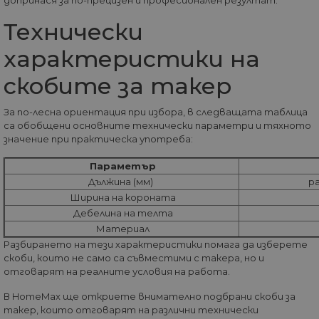
YouTube з
на уебсайта
позволява на
проследяв
собствениците н
прегледи 
Технически
уебсайтове да
вградени
проследяват
видеоклип
поведението на
характеристики на
посетителите и д
VISITOR_INFO1_LIVE
5 месеца
Тази бискв
Google LLC
измерват
4
настроена 
.youtube.com
скобите за такер
ефективността н
седмици
Youtube, за
сайта. Тази
следи
бисквитка опред
предпочит
нови сесии и
За по-лесна ориентация при избора, в следващата таблица
на
посещения и
потребител
са обобщени основните технически параметри и тяхното
изтича след 30
видеоклип
минути.
значение при практическа употреба:
Youtube,
Бисквитката се
вградени в
актуализира все
сайтове; т
Параметър
път, когато данн
също така 
се изпращат до
Дължина (мм)
ра
определи 
Google Analytics.
посетителя
Ширина на короната
Всяка активност 
уебсайта
потребител в
Дебелина на телта
използва н
рамките на 30-
или старат
минутен живот 
Материал
версия на
се счита за едно
интерфейс
Разбирането на тези характеристики помага да изберете
посещение, дор
Youtube.
скоби, които не само са съвместими с такера, но и
ако потребителя
напусне и след т
отговарят на реалните условия на работа.
IDE
1 година
Тази бискв
Google LLC
се върне на сайта
задава от
.doubleclick.net
Връщане след 30
Doubleclick
В HomeMax ще откриете внимателно подбрани скоби за
минути ще се сч
предостав
за ново посещен
такер, които отговарят на различни технически
информаци
но за завръщащ 