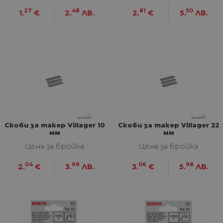
27
48
81
50
1.
€
2.
ЛВ.
2.
€
5.
ЛВ.
Скоби за такер Villager 10
Скоби за такер Villager 22
мм
мм
Цена за бройка
Цена за бройка
04
99
06
98
2.
€
3.
ЛВ.
3.
€
5.
ЛВ.