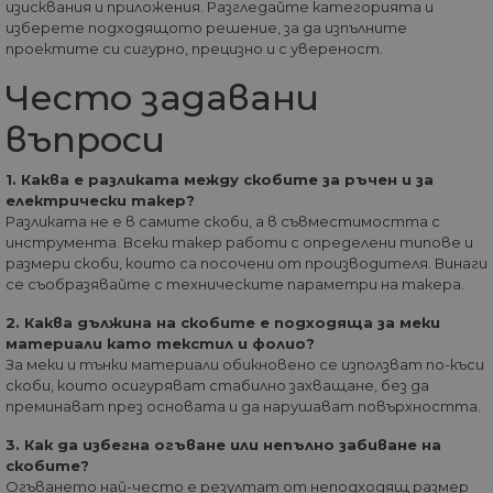
изисквания и приложения. Разгледайте категорията и
това как
посетител.
крайният
изберете подходящото решение, за да изпълните
потребите
_ga_32J9YV418P
.home-
1 година
Тази бисквитка с
проектите си сигурно, прецизно и с увереност.
използва
max.bg
1 месец
използва от Goog
уебсайта и
Analytics за
реклама, к
Често задавани
запазване на
крайният
състоянието на
потребите
сесията.
въпроси
да е видял
да посети
__utmc
Сесия
Това е една от
Google
посочения
четирите основн
LLC
уебсайт.
1. Каква е разликата между скобите за ръчен и за
бисквитки,
.home-
електрически такер?
зададени от
max.bg
test_cookie
14
Тази бискв
Google LLC
услугата Google
Разликата не е в самите скоби, а в съвместимостта с
минути
задава от
.doubleclick.net
Analytics, която
58
DoubleClic
инструмента. Всеки такер работи с определени типове и
позволява на
секунди
(която е
собствениците н
размери скоби, които са посочени от производителя. Винаги
собственос
уебсайтове да
се съобразявайте с техническите параметри на такера.
Google), за
проследяват
определи 
поведението на
браузърът
2. Каква дължина на скобите е подходяща за меки
посетителите и д
посетителя
измерват
материали като текстил и фолио?
уебсайта
ефективността н
поддържа
За меки и тънки материали обикновено се използват по-къси
сайта. Той не се
бисквитки.
скоби, които осигуряват стабилно захващане, без да
използва в
повечето сайтове
преминават през основата и да нарушават повърхността.
_fbp
2 месеца
Използва с
Meta Platform
но е настроен да
4
Facebook з
Inc.
позволява
седмици
доставяне 
.home-max.bg
3. Как да избегна огъване или непълно забиване на
оперативна
поредица 
съвместимост с п
скобите?
рекламни
старата версия н
Огъването най-често е резултат от неподходящ размер
продукти, 