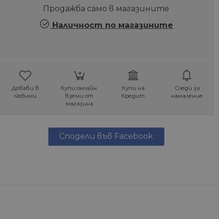
Продажба само в магазините
Наличност по магазините
Добави в
Купи онлайн,
Купи на
Следи за
любими
вземи от
Кредит
намаление
магазина
Сподели във Facebook