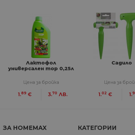
Строго не
Строго необходимите биск
акаунта. Уебсайтът не мож
Име
__cf_bm
Лактофол
Садило
универсален тор 0,25л
G_ENABLED_IDPS
Цена за бройка
Цена за брой
89
70
02
9
1.
€
3.
ЛВ.
1.
€
1.
VISITOR_PRIVACY_METAD
Google Privacy Poli
CookieScriptConsent
ЗА HOMEMAX
КАТЕГОРИИ