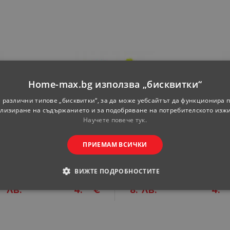
Home-max.bg използва „бисквитки“
 различни типове „бисквитки“, за да може уебсайтът да функционира п
лизиране на съдържанието и за подобряване на потребителското изж
Научете повече тук.
5 см
Далия хибрида, 1 л
Ла
ПРИЕМАМ ВСИЧКИ
ка
Цена за бройка
Ц
ВИЖТЕ ПОДРОБНОСТИТЕ
59
09
-
09
ЛВ.
4.
€
8.
ЛВ.
4.
ОДИМИ
СТАТИСТИЧЕСКИ
МАРКЕТИНГOВИ
РАНИ