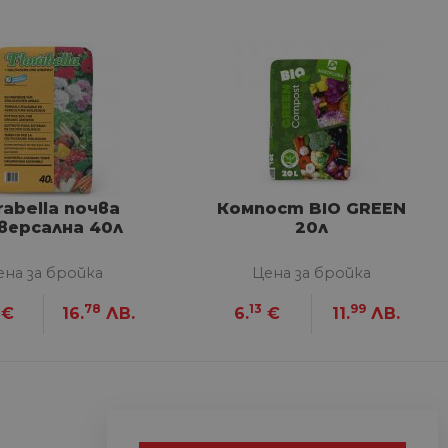
сифицирани
изане и управление на
между хората и ботовете.
rabella почва
Компост BIO GREEN
лидни отчети за
версална 40л
20л
ена за бройка
Цена за бройка
78
13
99
€
16.
ЛВ.
6.
€
11.
ЛВ.
ъгласието на потребителя
йствие със сайта. Той
 отношение на различни
арантира, че техните
k.bg, за да запомни
на посетителите.