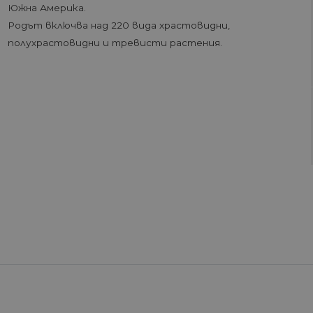
Южна Америка.
Родът включва над 220 вида храстовидни,
полухрастовидни и тревисти растения.