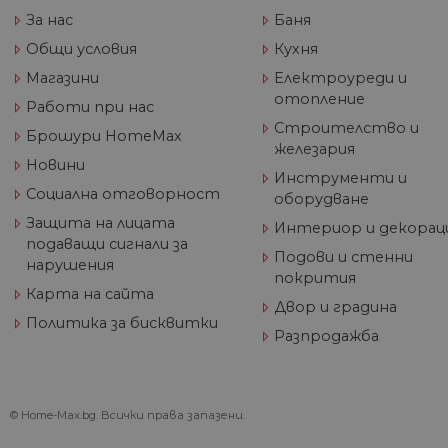
За нас
Баня
Общи условия
Кухня
Име
Дост
Магазини
Електроуреди и
Име
Име
__Secure-ROLLOUT_TOKE
/
До
До
Име
отопление
До
Работи при нас
__utmb
GeneralAppGenSession
Goog
Строителство и
YSC
LLC
Go
Брошури HomeMax
.hom
.y
железария
max.
Новини
VISITOR_INFO1_LIVE
Go
Инструменти и
.y
Социална отговорност
оборудване
Защита на лицата
Интериор и декорац
_ga_32J9YV418P
.hom
подаващи сигнали за
IDE
Go
Подови и стенни
max.
.do
нарушения
покрития
__utmc
Goog
Карта на сайта
LLC
test_cookie
Go
Двор и градина
.hom
.do
Политика за бисквитки
max.
Разпродажба
_fbp
Me
Inc
.h
© Home-Max.bg. Всички права запазени.
_gcl_au
Go
__utmz
Goog