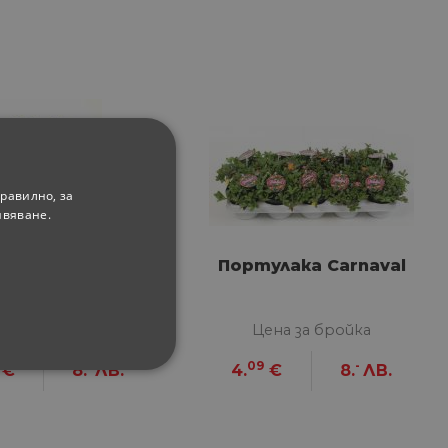
равилно, за
ивяване.
вандула ф12
Портулака Carnaval
ена за бройка
Цена за бройка
-
09
-
€
8.
ЛВ.
4.
€
8.
ЛВ.
ФУНКЦИОНАЛНИ