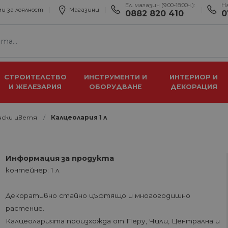
Ел. магазин (9:00-18:00ч.):
Н
и за лоялност
Магазини
0882 820 410
0
СТРОИТЕЛСТВО
ИНСТРУМЕНТИ И
ИНТЕРИОР И
И ЖЕЛЕЗАРИЯ
ОБОРУДВАНЕ
ДЕКОРАЦИЯ
нски цветя
Калцеолария 1 л
Информация за продукта
контейнер: 1 л
Декоративно стайно цъфтящо и многогодишно
растение.
Калцеоларията произхожда от Перу, Чили, Централна и