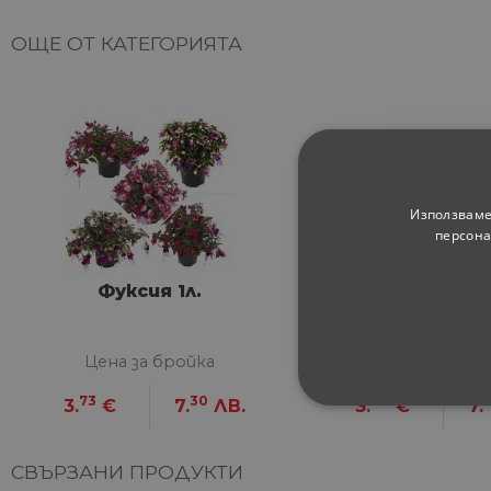
ОЩЕ ОТ КАТЕГОРИЯТА
Използваме
персона
Фуксия 1л.
Ипомея ф10,
Цена за бройка
Цена за брой
73
30
88
3.
€
7.
ЛВ.
3.
€
7.
СТРОГО НЕОБХ
НЕКЛАСИФИЦИ
СВЪРЗАНИ ПРОДУКТИ