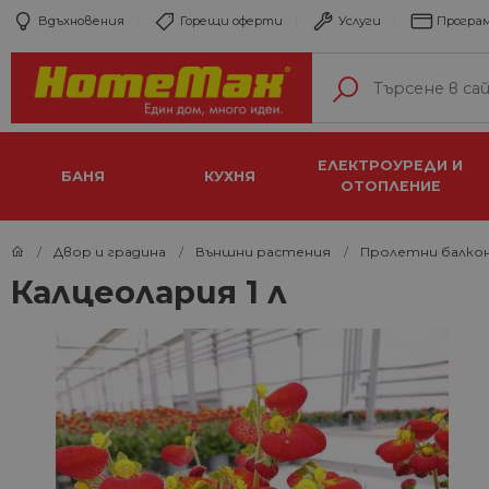
Вдъхновения
Горещи оферти
Услуги
Програм
ЕЛЕКТРОУРЕДИ И
БАНЯ
КУХНЯ
ОТОПЛЕНИЕ
Двор и градина
Външни растения
Пролетни балко
Калцеолария 1 л