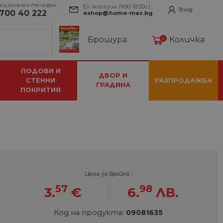
ационален телефон:
Ел. магазин (9:00-18:00ч.):
Вход
700 40 222
eshop@home-max.bg
Брошура
Количка
0
ПОДОВИ И
ДВОР И
СТЕННИ
РАЗПРОДАЖБА
ГРАДИНА
ПОКРИТИЯ
Цена за бройка :
57
98
3.
€
6.
ЛВ.
Код на продукта:
09081635