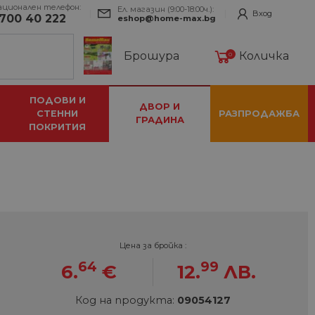
ационален телефон:
Ел. магазин (9:00-18:00ч.):
Вход
700 40 222
eshop@home-max.bg
Брошура
Количка
0
ПОДОВИ И
ДВОР И
СТЕННИ
РАЗПРОДАЖБА
ГРАДИНА
ПОКРИТИЯ
Цена за бройка :
64
99
6.
€
12.
ЛВ.
Код на продукта:
09054127