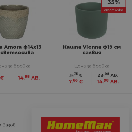
35%
отстъпка
сифицирани
изане и управление на
а Amora ф14х13
Кашпа Vienna ф19 см
 светлосива
салвия
между хората и ботовете.
лидни отчети за
ена за бройка
Цена за бройка
75
98
11.
€
22.
ЛВ.
98
€
14.
ЛВ.
66
98
7.
€
14.
ЛВ.
ъгласието на потребителя
йствие със сайта. Той
 отношение на различни
арантира, че техните
k.bg, за да запомни
на посетителите.
 Вазов