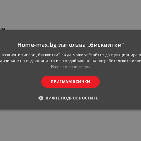
ия
Home-max.bg използва „бисквитки“
ф11-20 см
 различни типове „бисквитки“, за да може уебсайтът да функционира п
лизиране на съдържанието и за подобряване на потребителското изж
Оранжев/Охра
Научете повече тук.
Кръгла
ПРИЕМАМ ВСИЧКИ
Друго
ВИЖТЕ ПОДРОБНОСТИТЕ
ОДИМИ
СТАТИСТИЧЕСКИ
МАРКЕТИНГOВИ
РАНИ