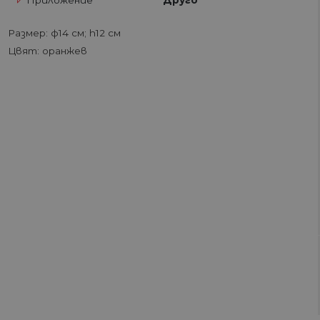
Приложение
Друго
Размер: ф14 см; h12 см
Цвят: оранжев