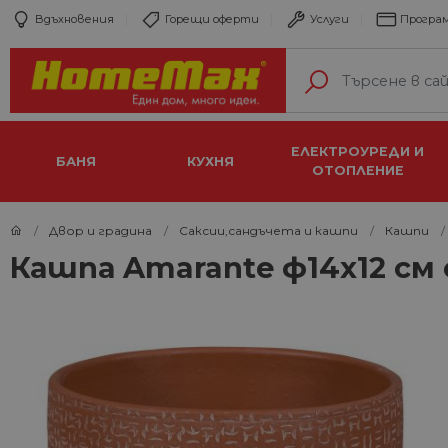
Вдъхновения
Горещи оферти
Услуги
Програм
ЕЛЕКТРОУРЕДИ И
БАНЯ
КУХНЯ
ОТОПЛЕНИЕ
Двор и градина
Саксии,сандъчета и кашпи
Кашпи
Кашпа Amarante ф14х12 см