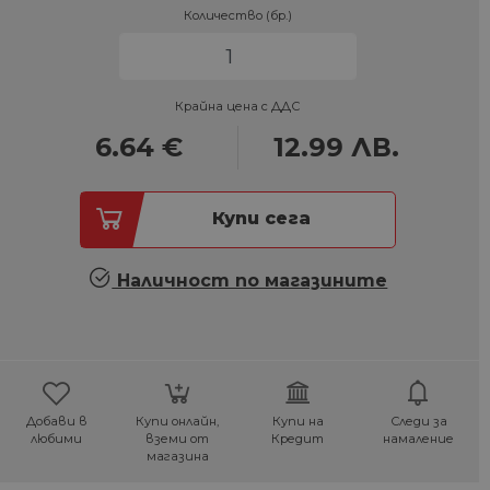
Количество (бр.)
Крайна цена с ДДС
6.64
€
12.99
ЛВ.
Купи сега
Наличност по магазините
Добави в
Купи онлайн,
Купи на
Следи за
любими
вземи от
Кредит
намаление
магазина