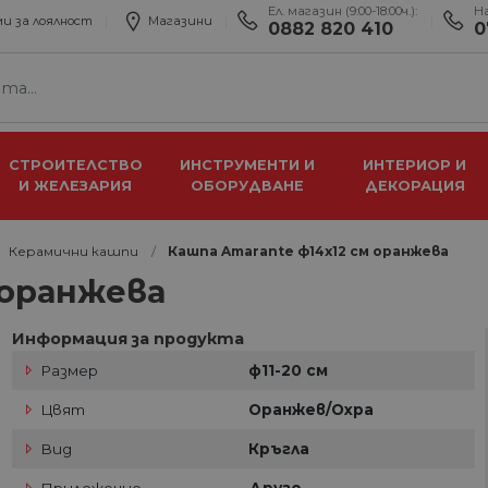
Ел. магазин (9:00-18:00ч.):
Н
и за лоялност
Магазини
0882 820 410
0
СТРОИТЕЛСТВО
ИНСТРУМЕНТИ И
ИНТЕРИОР И
И ЖЕЛЕЗАРИЯ
ОБОРУДВАНЕ
ДЕКОРАЦИЯ
Керамични кашпи
Кашпа Amarante ф14х12 см оранжева
 оранжева
Информация за продукта
Размер
ф11-20 см
Цвят
Оранжев/Охра
Вид
Кръгла