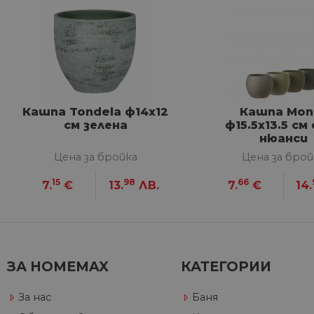
Строго не
Строго необходимите биск
акаунта. Уебсайтът не мож
Име
Кашпа Tondela ф14х12
Кашпа Mon
см зелена
ф15.5х13.5 см
__cf_bm
нюанси
Цена за бройка
Цена за брой
G_ENABLED_IDPS
15
98
66
7.
€
13.
ЛВ.
7.
€
14.
VISITOR_PRIVACY_METAD
Google Privacy Poli
ЗА HOMEMAX
КАТЕГОРИИ
CookieScriptConsent
За нас
Баня