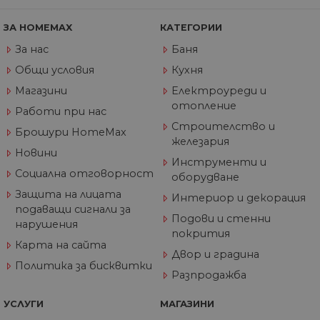
из
те
ЗА HOMEMAX
КАТЕГОРИИ
G_ENABLED_IDPS
1 година
Изп
Google LLC
1 месец
вл
.www.home-
За нас
Баня
max.bg
Общи условия
Кухня
VISITOR_PRIVACY_METADATA
5 месеца
Та
YouTube
4
из
.youtube.com
Магазини
Електроуреди и
седмици
съ
отопление
съ
Работи при нас
по
Строителство и
Google Privacy Policy
из
Брошури HomeMax
по
железария
тя
Новини
вз
Инструменти и
със
Социална отговорност
оборудване
за
съ
Защита на лицата
Интериор и декорация
по
подаващи сигнали за
от
Подови и стенни
ра
нарушения
по
покрития
на
Карта на сайта
по
Двор и градина
ка
Политика за бисквитки
че
Разпродажба
пр
се 
бъ
УСЛУГИ
МАГАЗИНИ
CookieScriptConsent
1 година
Та