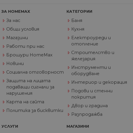
из
те
ЗА HOMEMAX
КАТЕГОРИИ
G_ENABLED_IDPS
1 година
Изп
Google LLC
1 месец
вл
.www.home-
За нас
Баня
max.bg
Общи условия
Кухня
VISITOR_PRIVACY_METADATA
5 месеца
Та
YouTube
4
из
.youtube.com
Магазини
Електроуреди и
седмици
съ
отопление
съ
Работи при нас
по
Строителство и
Google Privacy Policy
из
Брошури HomeMax
по
железария
тя
Новини
вз
Инструменти и
със
Социална отговорност
оборудване
за
съ
Защита на лицата
Интериор и декорация
по
подаващи сигнали за
от
Подови и стенни
ра
нарушения
по
покрития
на
Карта на сайта
по
Двор и градина
ка
Политика за бисквитки
че
Разпродажба
пр
се 
бъ
УСЛУГИ
МАГАЗИНИ
CookieScriptConsent
1 година
Та