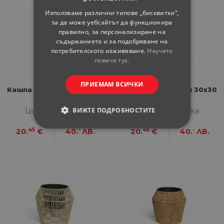
Използваме различни типове „бисквитки“,
за да може уебсайтът да функционира
правилно, за персонализиране на
съдържанието и за подобряване на
потребителското изживяване.
Научете
повече тук.
ПРИЕМАМ ВСИЧКИ
Кашпа Юка ратан 30х30
Кашпа Юка ратан 30х30
см бяла
см мока
ВИЖТЕ ПОДРОБНОСТИТЕ
Цена за бройка
Цена за бройка
45
-
45
-
20.
€
40.
ЛВ.
20.
€
40.
ЛВ.
СТРОГО НЕОБХОДИМИ
СТАТИСТИЧЕСКИ
МАРКЕТИНГOВИ
ФУНКЦИОНАЛНИ