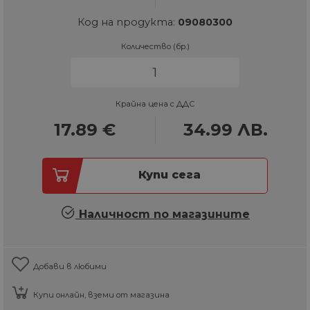
Код на продукта:
09080300
Количество (бр.)
Крайна цена с ДДС
17.89
€
34.99
ЛВ.
Купи сега
Наличност по магазините
Добави в любими
Купи онлайн, вземи от магазина