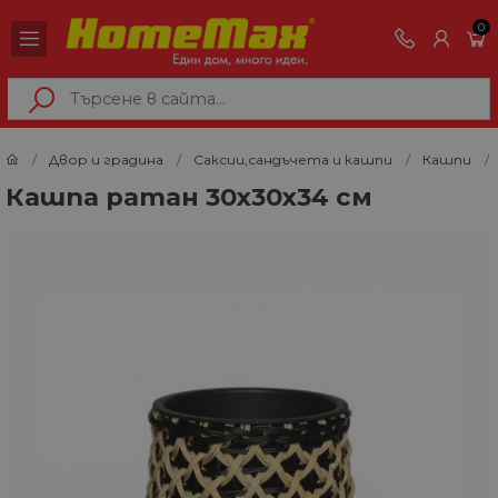
0
Двор и градина
Саксии,сандъчета и кашпи
Кашпи
Кашпа ратан 30х30х34 см