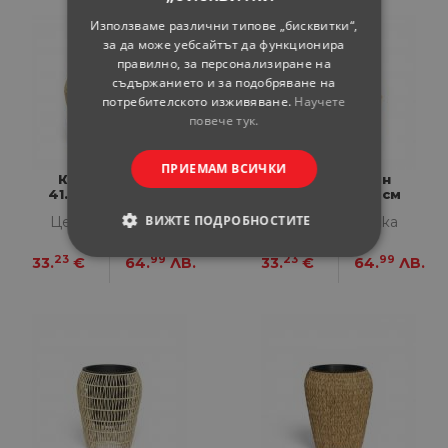
Използваме различни типове „бисквитки“,
за да може уебсайтът да функционира
правилно, за персонализиране на
съдържанието и за подобряване на
потребителското изживяване.
Научете
повече тук.
ПРИЕМАМ ВСИЧКИ
Кашпа ратан
Кашпа ратан
41.5х41.5х37.5 см
41.5х41.5х37.5 см
ВИЖТЕ ПОДРОБНОСТИТЕ
Цена за бройка
Цена за бройка
23
99
23
99
33.
€
64.
ЛВ.
33.
€
64.
ЛВ.
СТРОГО НЕОБХОДИМИ
СТАТИСТИЧЕСКИ
МАРКЕТИНГOВИ
ФУНКЦИОНАЛНИ