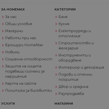
из
те
ЗА HOMEMAX
КАТЕГОРИИ
G_ENABLED_IDPS
1 година
Изп
Google LLC
1 месец
вл
.www.home-
За нас
Баня
max.bg
Общи условия
Кухня
VISITOR_PRIVACY_METADATA
5 месеца
Та
YouTube
4
из
.youtube.com
Магазини
Електроуреди и
седмици
съ
отопление
съ
Работи при нас
по
Строителство и
Google Privacy Policy
из
Брошури HomeMax
по
железария
тя
Новини
вз
Инструменти и
със
Социална отговорност
оборудване
за
съ
Защита на лицата
Интериор и декорация
по
подаващи сигнали за
от
Подови и стенни
ра
нарушения
по
покрития
на
Карта на сайта
по
Двор и градина
ка
Политика за бисквитки
че
Разпродажба
пр
се 
бъ
УСЛУГИ
МАГАЗИНИ
CookieScriptConsent
1 година
Та