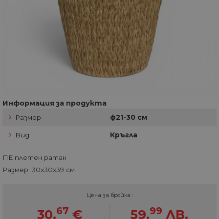
Информация за продукта
Размер
ф21-30 см
Вид
Кръгла
ПЕ плетен ратан
Размер: 30х30х39 см
Цена за бройка :
67
99
30.
€
59.
ЛВ.