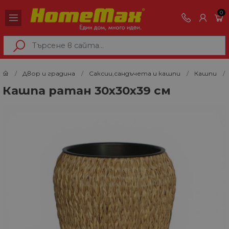
0
Двор и градина
Саксии,сандъчета и кашпи
Кашпи
Кашпа ратан 30х30х39 см