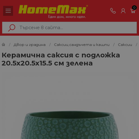
0
Двор и градина
Саксии,сандъчета и кашпи
Саксии
Керамична саксия с подложка
20.5х20.5х15.5 см зелена