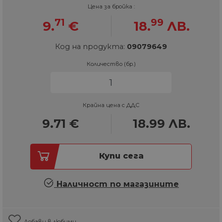
Цена за бройка :
71
99
9.
€
18.
ЛВ.
Код на продукта:
09079649
Количество (бр.)
Крайна цена с ДДС
9.71
€
18.99
ЛВ.
Купи сега
Наличност по магазините
Добави в любими