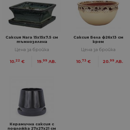
ФУНКЦИОНАЛНИ
НЕКЛАСИФИЦИРАНИ
Саксия Nara 15х15х7.5 см
Саксия Бела ф26х13 см
тъмнозелена
крем
Строго необходими
Статистически
Цена за бройка
Цена за бройка
Маркетингoви
Функционални
Некласифицирани
22
99
73
99
10.
€
19.
ЛВ.
10.
€
20.
ЛВ.
Строго необходимите бисквитки позволяват
основната функционалност на уебсайта, като
потребителско влизане и управление на
акаунта. Уебсайтът не може да се използва
правилно без строго необходими бисквитки.
Доставчик
/
Валиден
Име
Оп
Домейн
до
__cf_bm
29
Та
Cloudflare
минути
из
Inc.
57
ра
.onesignal.com
секунди
ме
Керамична саксия с
бот
подложка 27х27х21 см