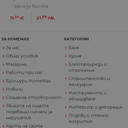
от 
черна
уеб
Цена за бройка
пр
от
из
24
98
11.
€
21.
ЛВ.
те
G_ENABLED_IDPS
1 година
Изп
Google LLC
1 месец
вл
.www.home-
max.bg
ЗА HOMEMAX
КАТЕГОРИИ
VISITOR_PRIVACY_METADATA
5 месеца
Та
YouTube
За нас
Баня
4
из
.youtube.com
седмици
съ
Общи условия
Кухня
съ
по
Магазини
Електроуреди и
Google Privacy Policy
из
по
отопление
Работи при нас
тя
вз
Строителство и
Брошури HomeMax
със
железария
за
Новини
съ
Инструменти и
по
Социална отговорност
от
оборудване
ра
Защита на лицата
по
Интериор и декорация
на
подаващи сигнали за
по
Подови и стенни
нарушения
ка
покрития
че
пр
Карта на сайта