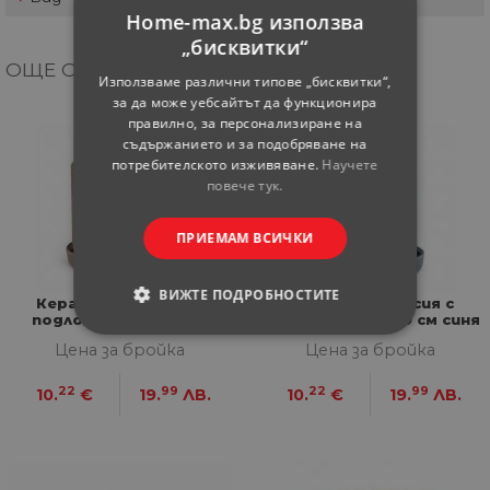
Home-max.bg използва
„бисквитки“
ОЩЕ ОТ КАТЕГОРИЯТА
Използваме различни типове „бисквитки“,
за да може уебсайтът да функционира
правилно, за персонализиране на
съдържанието и за подобряване на
потребителското изживяване.
Научете
повече тук.
ПРИЕМАМ ВСИЧКИ
ВИЖТЕ ПОДРОБНОСТИТЕ
Керамична саксия с
Керамична саксия с
подложка 19х19х19 см
подложка 19х19х19 см синя
кафява
СТРОГО НЕОБХОДИМИ
Цена за бройка
Цена за бройка
22
99
22
99
СТАТИСТИЧЕСКИ
10.
€
19.
ЛВ.
10.
€
19.
ЛВ.
МАРКЕТИНГOВИ