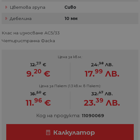
Цветова група
Сиво
Дебелина
10 мм
Клас на износване АС5/33
Четиристранна Фаска
Цена за кв.м.:
77
98
12.
€
24.
ЛВ.
20
99
9.
€
17.
ЛВ.
Цена за Пакет (1.3 кв.м. в Пакет):
60
47
16.
€
32.
ЛВ.
96
39
11.
€
23.
ЛВ.
Код на продукта:
11090069
Калкулатор