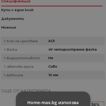
Спецификация
Купи с един клик
Документи
Мнения
Клас на износване
AC5
Фаска
4V четиристранна фаска
Водоустойчивост
Не
Цветова група
Сиво
Дебелина
10 мм
ОЩЕ ОТ КАТЕГОРИЯТА
Home-max.bg използва
35%
36%