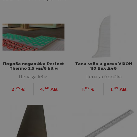
от
из
те
G_ENABLED_IDPS
1 година
Изп
Google LLC
1 месец
вл
.www.home-
max.bg
VISITOR_PRIVACY_METADATA
5 месеца
Та
YouTube
4
из
.youtube.com
седмици
съ
съ
по
Google Privacy Policy
из
по
Подова подложка Perfect
Тапи лява и дясна VIXON
тя
Thermo 2.5 мм/6 кв.м
110 Бял Дъб
вз
Цена за кв.м.
Цена за бройка
със
за
съ
25
40
02
99
2.
€
4.
ЛВ.
1.
€
1.
ЛВ.
по
от
ра
по
на
по
ка
че
пр
се 
бъ