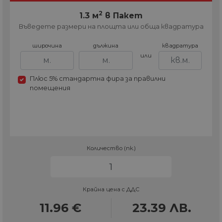
2
1.3 м
в Пакет
Въведете размери на площта или обща квадратура
широчина
дължина
квадратура
или
Плюс 5% стандартна фира за правилни
помещения
Количество (пк.)
Крайна цена с ДДС
11.96
€
23.39
ЛВ.