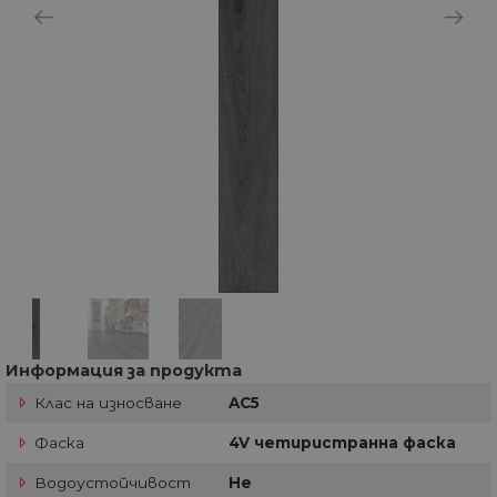
Информация за продукта
Клас на износване
AC5
Фаска
4V четиристранна фаска
Водоустойчивост
Не