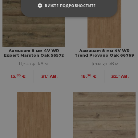
ВИЖТЕ ПОДРОБНОСТИТЕ
СТРОГО НЕОБХОДИМИ
СТАТИСТИЧЕСКИ
МАРКЕТИНГOВИ
Ламинат 8 мм 4V WR
Ламинат 8 мм 4V WR
Expert Marston Oak 56572
Trend Provano Oak 66769
ФУНКЦИОНАЛНИ
Цена за кв.м.
Цена за кв.м.
85
-
36
-
15.
€
31.
ЛВ.
16.
€
32.
ЛВ.
НЕКЛАСИФИЦИРАНИ
Строго необходими
Статистически
Маркетингoви
Функционални
Некласифицирани
Строго необходимите бисквитки позволяват