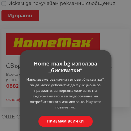
Искам да получавам рекламни съобщения
Home-max.bg използва
Свържете се с онлайн сътрудник
„бисквитки“
Всеки ден
Използваме различни типове „бисквитки“,
(9.00-18.00 часа)
за да може уебсайтът да функционира
0882 820 410
правилно, за персонализиране на
съдържанието и за подобряване на
eshop@home-max.bg
потребителското изживяване.
Научете
повече тук.
ОЩЕ ОТ КАТЕГОРИЯТА
ПРИЕМАМ ВСИЧКИ