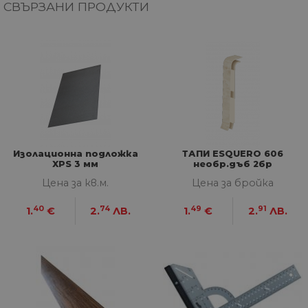
тя
СВЪРЗАНИ ПРОДУКТИ
вз
със
за
съ
по
от
ра
по
на
по
ка
че
пр
се 
бъ
Изолационна подложка
ТАПИ ESQUERO 606
XPS 3 мм
необр.дъб 2бр
CookieScriptConsent
1 година
Та
CookieScript
се 
www.home-
Цена за кв.м.
Цена за бройка
ус
max.bg
Net
за
40
74
49
91
1.
€
2.
ЛВ.
1.
€
2.
ЛВ.
пр
за 
"б
по