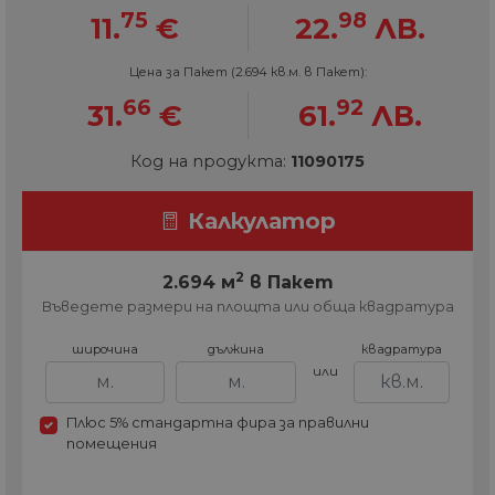
75
98
11.
€
22.
ЛВ.
Цена за Пакет (2.694 кв.м. в Пакет):
66
92
31.
€
61.
ЛВ.
Код на продукта:
11090175
Калкулатор
2
2.694 м
в Пакет
Въведете размери на площта или обща квадратура
широчина
дължина
квадратура
или
Плюс 5% стандартна фира за правилни
помещения