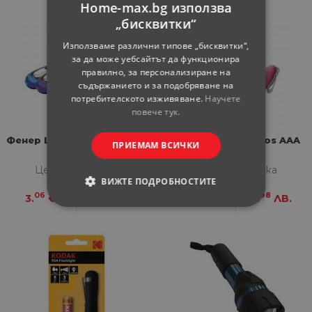
Home-max.bg използва
„бисквитки“
Използваме различни типове „бисквитки“,
за да може уебсайтът да функционира
правилно, за персонализиране на
съдържанието и за подобряване на
потребителското изживяване.
Научете
повече тук.
Фенер LED 1W Emos 2xAAA
Фенер LED 1W Emos AAA
ПРИЕМАМ ВСИЧКИ
Цена за бройка
Цена за бройка
ВИЖТЕ ПОДРОБНОСТИТЕ
06
98
06
98
3.
€
5.
ЛВ.
3.
€
5.
ЛВ.
СТРОГО НЕОБХОДИМИ
СТАТИСТИЧЕСКИ
МАРКЕТИНГOВИ
ФУНКЦИОНАЛНИ