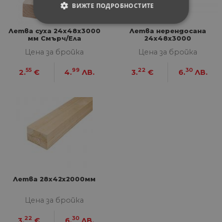
ВИЖТЕ ПОДРОБНОСТИТЕ
СТРОГО НЕОБХОДИМИ
Летва суха 24х48х3000
Летва нерендосана
мм Смърч/Ела
24x48x3000
СТАТИСТИЧЕСКИ
Цена за бройка
Цена за бройка
55
99
22
30
2.
€
4.
ЛВ.
3.
€
6.
ЛВ.
МАРКЕТИНГOВИ
ФУНКЦИОНАЛНИ
НЕКЛАСИФИЦИРАНИ
Строго необходими
Статистически
Летва 28х42х2000мм
Маркетингoви
Функционални
Некласифицирани
Цена за бройка
Строго необходимите бисквитки позволяват
22
30
3.
€
6.
ЛВ.
основната функционалност на уебсайта, като