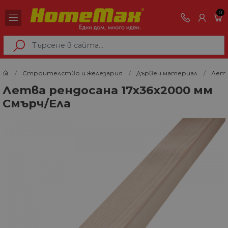
0
Строителство и железария
Дървен материал
Лет
Летва рендосана 17х36х2000 мм
Смърч/Ела