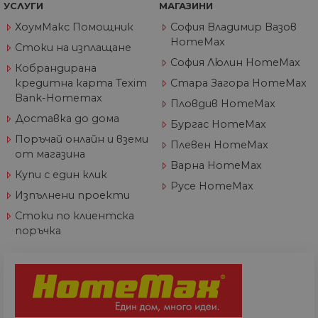
УСЛУГИ
МАГАЗИНИ
вз
със
ХоумМакс Помощник
София Владимир Вазов
за
съ
HomeMax
Стоки на изплащане
по
от
София Люлин HomeMax
Кобрандирана
ра
по
кредитна карта Texim
Стара Загора HomeMax
на
Bank-Homemax
по
Пловдив HomeMax
ка
Доставка до дома
че
Бургас HomeMax
пр
Поръчай онлайн и вземи
се 
Плевен HomeMax
бъ
от магазина
Варна HomeMax
CookieScriptConsent
1 година
Та
CookieScript
Купи с един клик
се 
www.home-
Русе HomeMax
ус
max.bg
Изпълнени проекти
Net
за
Стоки по клиентска
пр
за 
поръчка
"б
по
Доставчик
/
Валиден