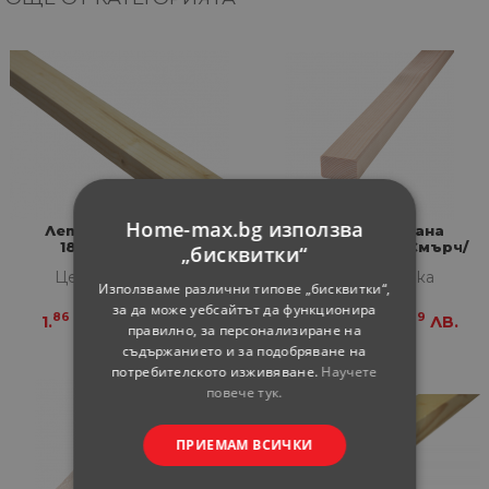
Home-max.bg използва
Летва, ела/смърч
Летва рендосана
18х36х2000мм
24x44x2000 мм Смърч/
„бисквитки“
Ела
Цена за бройка
Цена за бройка
Използваме различни типове „бисквитки“,
за да може уебсайтът да функционира
86
64
55
99
1.
€
3.
ЛВ.
2.
€
4.
ЛВ.
правилно, за персонализиране на
съдържанието и за подобряване на
потребителското изживяване.
Научете
повече тук.
ПРИЕМАМ ВСИЧКИ