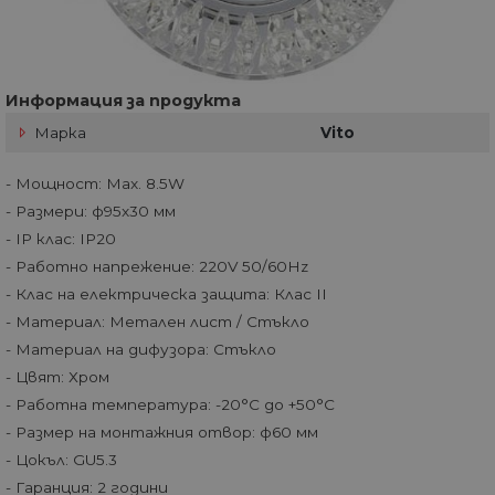
Информация за продукта
Марка
Vito
- Мощност: Max. 8.5W
- Размери: ф95x30 мм
- IP клас: IP20
- Работно напрежение: 220V 50/60Hz
- Клас на електрическа защита: Клас II
- Материал: Метален лист / Стъкло
- Материал на дифузора: Стъкло
- Цвят: Хром
- Работна температура: -20°C до +50°C
- Размер на монтажния отвор: ф60 мм
- Цокъл: GU5.3
- Гаранция: 2 години