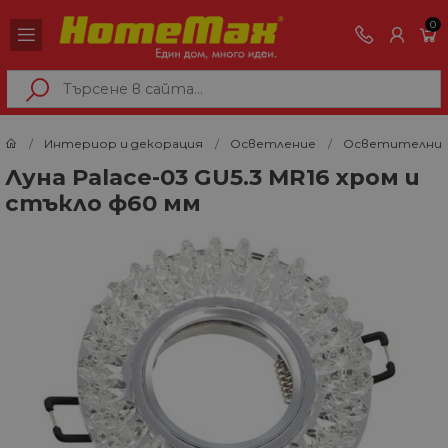
0
Интериор и декорация
Осветление
Осветителни 
Луна Palace-03 GU5.3 MR16 хром и
стъкло ф60 мм