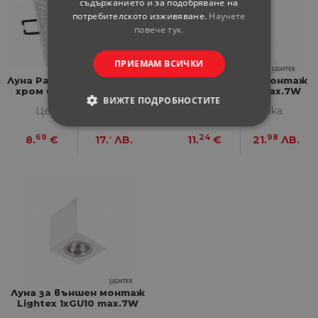
съдържанието и за подобряване на
потребителското изживяване.
Научете
повече тук.
ПРИЕМАМ ВСИЧКИ
Луна Palace-02 GU5.3 MR16
Луна за външен монтаж
хром и стъкло ф60 мм
Lightex 1хGU10 max.7W
ВИЖТЕ ПОДРОБНОСТИТЕ
LED квадрат черна
Цена за бройка
Цена за бройка
80х80 мм
СТРОГО НЕОБХОДИМИ
69
-
24
98
8.
€
17.
ЛВ.
11.
€
21.
ЛВ.
СТАТИСТИЧЕСКИ
МАРКЕТИНГOВИ
ФУНКЦИОНАЛНИ
НЕКЛАСИФИЦИРАНИ
Луна за външен монтаж
Lightex 1хGU10 max.7W
LED квадрат бяла 80х80