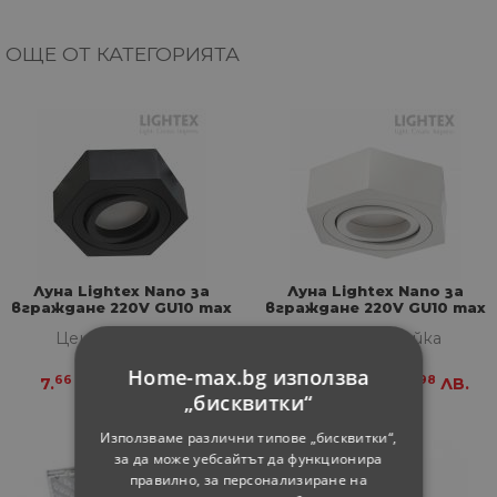
ОЩЕ ОТ КАТЕГОРИЯТА
Луна Lightex Nano за
Луна Lightex Nano за
вграждане 220V GU10 max
вграждане 220V GU10 max
7W черна шестоъгълна
7W бяла шестоъгълна
Цена за бройка
Цена за бройка
Home-max.bg използва
66
98
66
98
7.
€
14.
ЛВ.
7.
€
14.
ЛВ.
„бисквитки“
Използваме различни типове „бисквитки“,
за да може уебсайтът да функционира
правилно, за персонализиране на