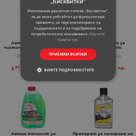
„бисквитки“
Използваме различни типове „бисквитки“,
за да може уебсайтът да функционира
правилно, за персонализиране на
съдържанието и за подобряване на
потребителското изживяване.
Научете
повече тук.
Лятна течност за
Лятна течност за
чистачки WURTH Blitz 3 л
чистачки Nigrin
концентрат 1:100 250 мл
ПРИЕМАМ ВСИЧКИ
Цена за бройка
Цена за бройка
83
49
60
-
3.
€
7.
ЛВ.
4.
€
9.
ЛВ.
ВИЖТЕ ПОДРОБНОСТИТЕ
СТРОГО НЕОБХОДИМИ
СТАТИСТИЧЕСКИ
МАРКЕТИНГOВИ
ФУНКЦИОНАЛНИ
Лятна течност за
Препарат за полиране на