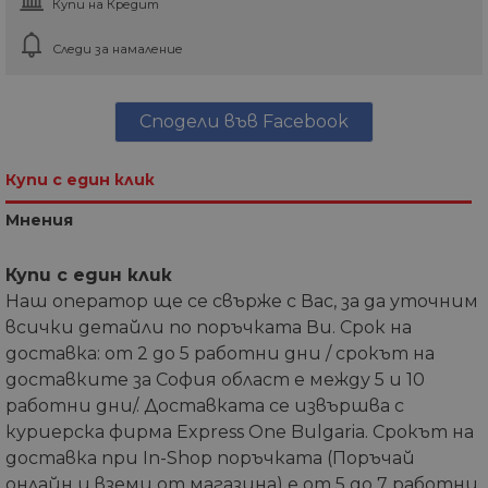
Купи на Кредит
Следи за намаление
Сподели във Facebook
Купи с един клик
Мнения
Купи с един клик
Наш оператор ще се свърже с Вас, за да уточним
всички детайли по поръчката Ви. Срок на
доставка: от 2 до 5 работни дни / срокът на
доставките за София област е между 5 и 10
работни дни/. Доставката се извършва с
куриерска фирма Express One Bulgaria. Срокът на
доставка при In-Shop поръчката (Поръчай
онлайн и вземи от магазина) е от 5 до 7 работни