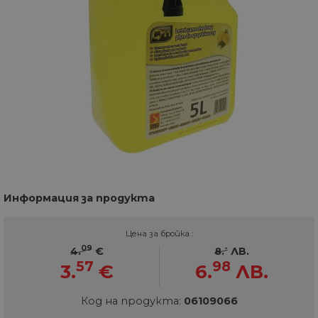
Информация за продукта
Цена за бройка :
09
-
4.
€
8.
ЛВ.
57
98
3.
€
6.
ЛВ.
Код на продукта:
06109066