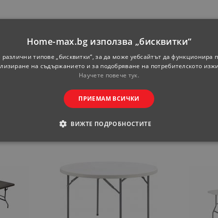
Home-max.bg използва „бисквитки“
ия
 различни типове „бисквитки“, за да може уебсайтът да функционира п
лизиране на съдържанието и за подобряване на потребителското изж
Научете повече тук.
Квадратна
ПРИЕМАМ ВСИЧКИ
ВИЖТЕ ПОДРОБНОСТИТЕ
ОДИМИ
СТАТИСТИЧЕСКИ
МАРКЕТИНГOВИ
РАНИ
обходими
Статистически
Маркетингoви
Функционални
Некла