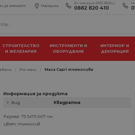
Ел. магазин (9:00-18:00ч.):
Н
и за лоялност
Магазини
0882 820 410
0
СТРОИТЕЛСТВО
ИНСТРУМЕНТИ И
ИНТЕРИОР И
И ЖЕЛЕЗАРИЯ
ОБОРУДВАНЕ
ДЕКОРАЦИЯ
мебели
Pvc маси
Маса Capri тъмносива
Информация за продукта
Вид
Квадратна
Размер: 75.5х75.5х71 см
Цвят: тъмносив