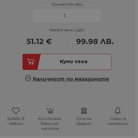
Количество (бр.)
Крайна цена с ДДС
51.12
€
99.98
ЛВ.
Купи сега
Наличност по магазините
Добави в
Купи онлайн,
Купи на
Следи за
любими
вземи от
Кредит
намаление
магазина