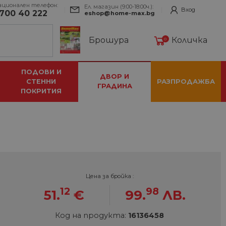
ационален телефон:
Ел. магазин (9:00-18:00ч.):
Вход
700 40 222
eshop@home-max.bg
Брошура
Количка
0
ПОДОВИ И
ДВОР И
СТЕННИ
РАЗПРОДАЖБА
ГРАДИНА
ПОКРИТИЯ
Цена за бройка :
12
98
51.
€
99.
ЛВ.
Код на продукта:
16136458