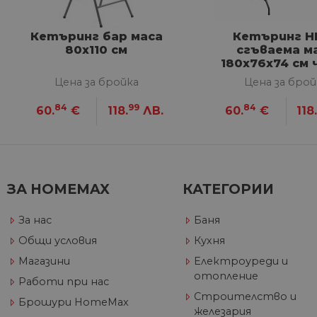
Строго необходимите биск
акаунта. Уебсайтът не мож
Кетъринг бар маса
Кетъринг H
80х110 см
сгъваема м
Име
180х76х74 см 
Цена за бройка
Цена за брой
__cf_bm
84
99
84
60.
€
118.
ЛВ.
60.
€
118
G_ENABLED_IDPS
VISITOR_PRIVACY_METAD
ЗА HOMEMAX
КАТЕГОРИИ
Google Privacy Poli
За нас
Баня
CookieScriptConsent
Общи условия
Кухня
Магазини
Електроуреди и
отопление
Работи при нас
Строителство и
Име
Брошури HomeMax
железария
Дост
Име
Име