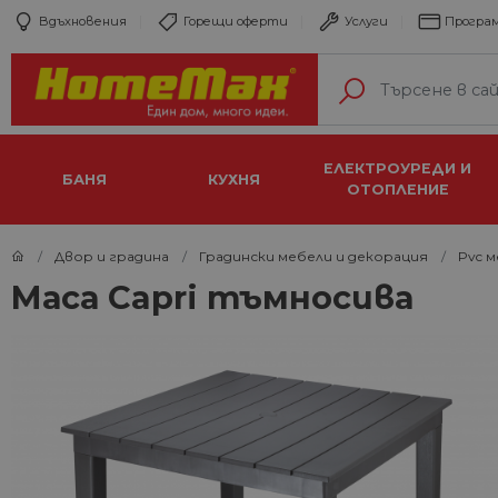
Вдъхновения
Горещи оферти
Услуги
Програм
ЕЛЕКТРОУРЕДИ И
БАНЯ
КУХНЯ
ОТОПЛЕНИЕ
Двор и градина
Градински мебели и декорация
Pvc 
Маса Capri тъмносива