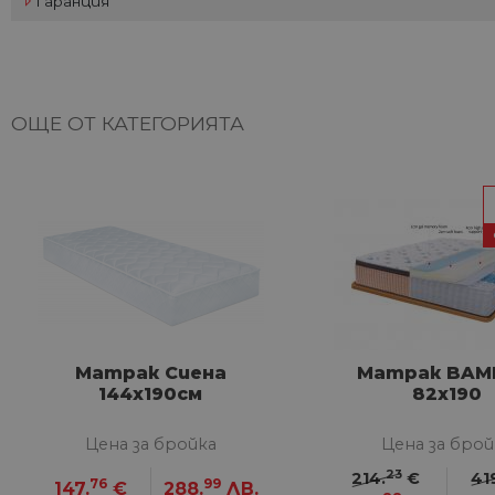
Гаранция
НЕКЛАСИФИЦИ
ОЩЕ ОТ КАТЕГОРИЯТА
Строго не
Строго необходимите биск
акаунта. Уебсайтът не мож
Име
__cf_bm
G_ENABLED_IDPS
Матрак Сиена
Матрак BA
144х190см
82x190
VISITOR_PRIVACY_METAD
Google Privacy Poli
Цена за бройка
Цена за брой
23
214.
€
41
76
99
147.
€
288.
ЛВ.