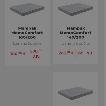
Матрак
Матрак
MemoComfort
MemoComfort
160/200
140/200
Цена за бройка
Цена за бройка
99
598.
81
-
285.
€
559.
ЛВ.
26
306.
€
ЛВ.