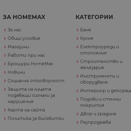
_gcl_au
Go
__utmz
Goog
.h
LLC
ЗА HOMEMAX
КАТЕГОРИИ
.hom
max.
За нас
Баня
Общи условия
Кухня
_gid
Goog
Магазини
Електроуреди и
LLC
.hom
отопление
Работи при нас
max.
Строителство и
Брошури HomeMax
_gat_UA-
.hom
железария
60811516-1
max.
Новини
Инструменти и
Социална отговорност
оборудване
Защита на лицата
_ga_J9P1896266
.hom
Интериор и декорац
max.
подаващи сигнали за
Подови и стенни
нарушения
_ga
Goog
покрития
LLC
Карта на сайта
.hom
Двор и градина
max.
Политика за бисквитки
Разпродажба
__utma
Goog