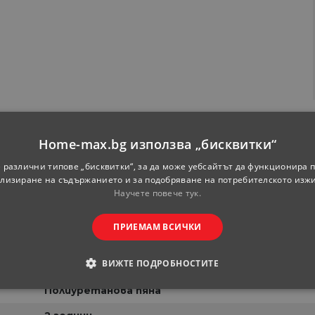
Home-max.bg използва „бисквитки“
Eco Flex
 различни типове „бисквитки“, за да може уебсайтът да функционира п
лизиране на съдържанието и за подобряване на потребителското изж
Двулицев
Научете повече тук.
164 см
ПРИЕМАМ ВСИЧКИ
190 см
ВИЖТЕ ПОДРОБНОСТИТЕ
15 см
Полиуретанова пяна
ОДИМИ
СТАТИСТИЧЕСКИ
МАРКЕТИНГOВИ