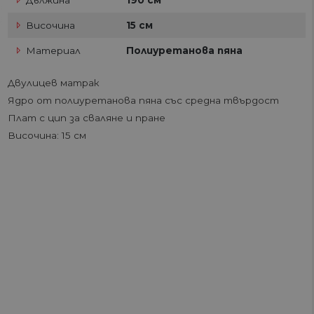
Дължина
190 см
Височина
15 см
Материал
Полиуретанова пяна
Двулицев матрак
Ядро от полиуретанова пяна със средна твърдост
Плат с цип за сваляне и пране
Височина: 15 см