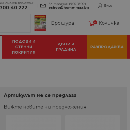
ационален телефон:
Ел. магазин (9:00-18:00ч.):
Вход
700 40 222
eshop@home-max.bg
Брошура
Количка
0
ПОДОВИ И
ДВОР И
СТЕННИ
РАЗПРОДАЖБА
ГРАДИНА
ПОКРИТИЯ
Артикулът не се предлага
Вижте новите ни предложения