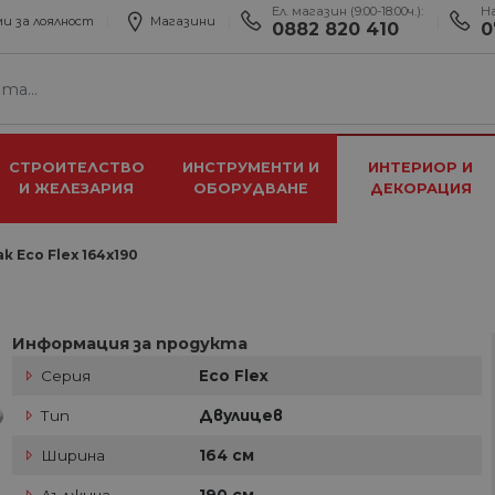
Ел. магазин (9:00-18:00ч.):
Н
и за лоялност
Магазини
0882 820 410
0
СТРОИТЕЛСТВО
ИНСТРУМЕНТИ И
ИНТЕРИОР И
И ЖЕЛЕЗАРИЯ
ОБОРУДВАНЕ
ДЕКОРАЦИЯ
 Eco Flex 164х190
Информация за продукта
Серия
Eco Flex
Тип
Двулицев
Ширина
164 см