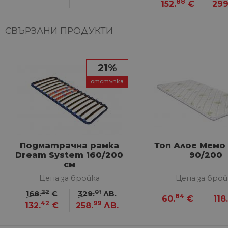
88
152.
€
299
CookieScriptConsent
СВЪРЗАНИ ПРОДУКТИ
Име
Дост
Име
Име
__Secure-ROLLOUT_TOKE
/
До
До
21%
Име
До
__utmb
GeneralAppGenSession
Goog
отстъпка
YSC
LLC
Go
.hom
.y
max.
VISITOR_INFO1_LIVE
Go
.y
_ga_32J9YV418P
.hom
Подматрачна рамка
Топ Алое Мемо
IDE
Go
max.
.do
Dream System 160/200
90/200
см
__utmc
Goog
LLC
test_cookie
Go
Цена за бройка
Цена за брой
.hom
.do
max.
22
01
168.
€
329.
ЛВ.
84
60.
€
118
42
99
132.
€
258.
ЛВ.
_fbp
Me
Inc
.h