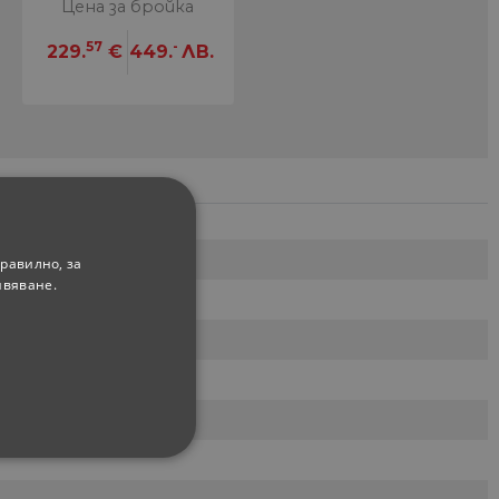
Цена за бройка
57
-
229.
€
449.
ЛВ.
равилно, за
ивяване.
ФУНКЦИОНАЛНИ