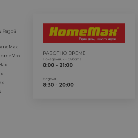
информация за това как
гата Google Analytics,
а, която крайният
ват показателя за
 уебсайт.
бисквитка идентифицира
е да каже на
истигането им на сайта.
 Вазов
т, когато данните се
 и актуализира уникална
omeMax
не и проследяване на
РАБОТНО ВРЕМЕ
HomeMax
Понеделник - Събота
Max
8:00 - 21:00
, където елементът на
ер на акаунта или
ax
_gat, която се използва за
Неделя
уебсайтове с голям
ax
8:30 - 20:00
x
а състоянието на сесията.
cs - което е значителна
ogle. Тази бисквитка се
присвояване на
. Той се включва във
яване на данни за
ете.
ата Google Analytics,