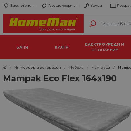
Вдъхновения
Горещи оферти
Услуги
Програм
ЕЛЕКТРОУРЕДИ И
БАНЯ
КУХНЯ
ОТОПЛЕНИЕ
Интериор и декорация
Мебели
Матраци
Матрак
Матрак Eco Flex 164х190