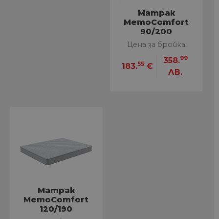
Матрак
MemoComfort
90/200
Цена за бройка
99
358.
55
183.
€
ЛВ.
Матрак
MemoComfort
120/190