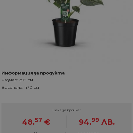
Информация за продукта
Размер: ф19 см
Височина: h70 см
Цена за бройка :
57
99
48.
€
94.
ЛВ.