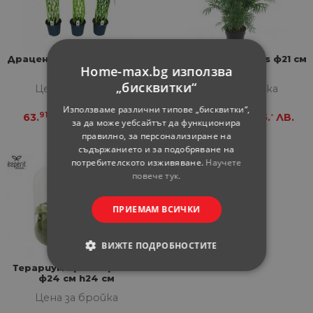
Драцена Sandriana ф19см,
Хамедорея Elegans ф21 см
Home-max.bg използва
H70-80см
h90 см
„бисквитки“
Цена за бройка
Цена за бройка
Използваме различни типове „бисквитки“,
91
-
91
-
63.
€
125.
ЛВ.
63.
€
125.
ЛВ.
за да може уебсайтът да функционира
правилно, за персонализиране на
съдържанието и за подобряване на
потребителското изживяване.
Научете
повече тук.
ПРИЕМАМ ВСИЧКИ
ВИЖТЕ ПОДРОБНОСТИТЕ
Терариум аранжировка
СТРОГО НЕОБХОДИМИ
ф24 см h24 см
Цена за бройка
СТАТИСТИЧЕСКИ