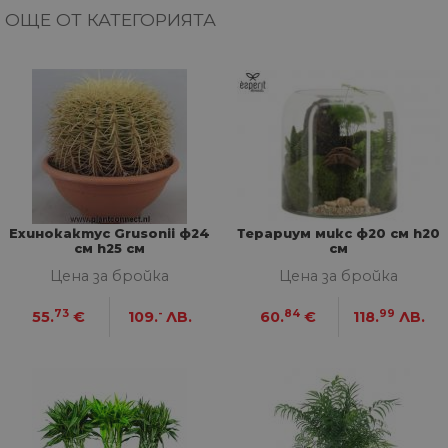
ОЩЕ ОТ КАТЕГОРИЯТА
Ехинокактус Grusonii ф24
Терариум микс ф20 см h20
см h25 см
см
Цена за бройка
Цена за бройка
73
-
84
99
55.
€
109.
ЛВ.
60.
€
118.
ЛВ.