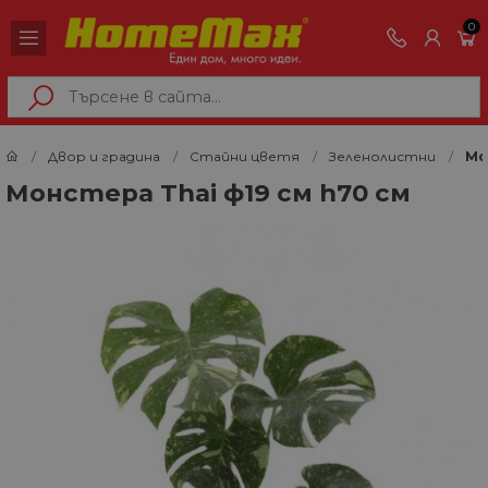
0
Двор и градина
Стайни цветя
Зеленолистни
Мо
Монстера Thai ф19 см h70 см