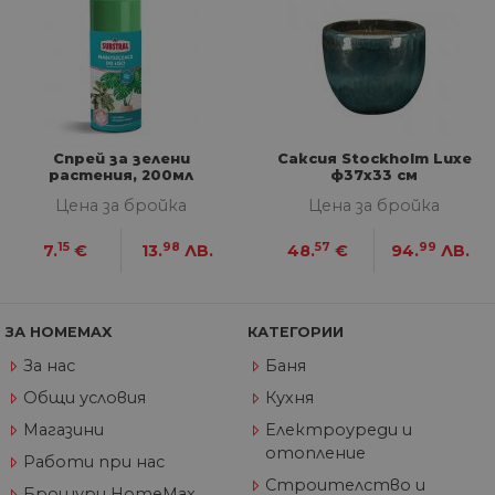
__cf_bm
29
Та
Cloudflare
минути
из
Inc.
57
ра
.onesignal.com
секунди
ме
бот
от 
уеб
пр
от
из
Спрей за зелени
Саксия Stockholm Luxe
те
растения, 200мл
ф37х33 см
G_ENABLED_IDPS
1 година
Изп
Google LLC
Цена за бройка
Цена за бройка
1 месец
вл
.www.home-
max.bg
15
98
57
99
7.
€
13.
ЛВ.
48.
€
94.
ЛВ.
VISITOR_PRIVACY_METADATA
5 месеца
Та
YouTube
4
из
.youtube.com
седмици
съ
съ
по
ЗА HOMEMAX
КАТЕГОРИИ
Google Privacy Policy
из
по
За нас
Баня
тя
вз
Общи условия
Кухня
със
за
Магазини
Електроуреди и
съ
отопление
по
Работи при нас
от
ра
Строителство и
Брошури HomeMax