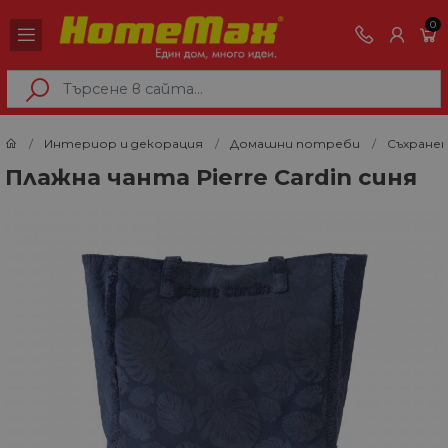
0
Интериор и декорация
Домашни потреби
Съхранен
Плажна чанта Pierre Cardin синя