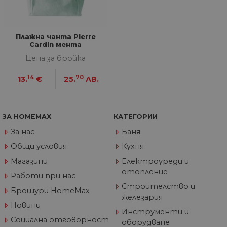
седмици
съ
съ
по
Google Privacy Policy
из
по
Плажна чанта Pierre
тя
Cardin мента
вз
със
Цена за бройка
за
съ
по
14
70
13.
€
25.
ЛВ.
от
ра
по
на
по
ЗА HOMEMAX
КАТЕГОРИИ
ка
че
За нас
Баня
пр
се 
Общи условия
Кухня
бъ
Магазини
Електроуреди и
CookieScriptConsent
1 година
Та
CookieScript
се 
www.home-
отопление
Работи при нас
ус
max.bg
Net
Строителство и
Брошури HomeMax
за
железария
пр
за 
Новини
Инструменти и
"б
по
Социална отговорност
оборудване