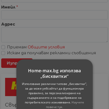
Имейл
*
Адрес
Приемам
Общите условия
Искам да получавам рекламни съобщения
Home-max.bg използва
„бисквитки“
Използваме различни типове „бисквитки“,
за да може уебсайтът да функционира
правилно, за персонализиране на
съдържанието и за подобряване на
потребителското изживяване.
Научете
Свържете се с онлайн сътрудник
повече тук.