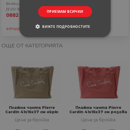
Всеки ден
(9.00-18.00 часа)
ПРИЕМАМ ВСИЧКИ
0882 820 410
ВИЖТЕ ПОДРОБНОСТИТЕ
eshop@home-max.bg
СТРОГО НЕОБХОДИМИ
ОЩЕ ОТ КАТЕГОРИЯТА
СТАТИСТИЧЕСКИ
МАРКЕТИНГOВИ
ФУНКЦИОНАЛНИ
НЕКЛАСИФИЦИРАНИ
Плажна чанта Pierre
Плажна чанта Pierre
Cardin 41х16х37 см екрю
Cardin 41х16х37 см розова
Цена за бройка
Цена за бройка
Строго необходими
Статистически
Маркетингoви
Функционални