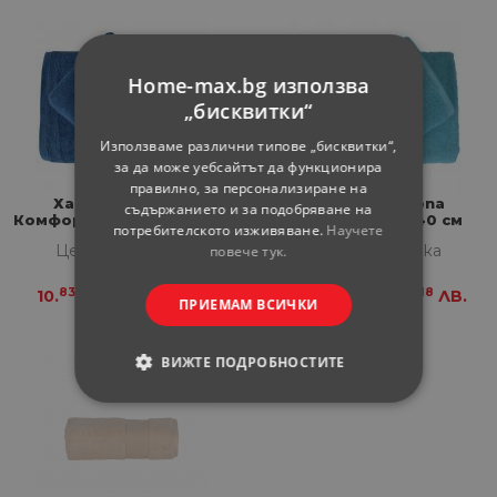
Home-max.bg използва
„бисквитки“
Използваме различни типове „бисквитки“,
за да може уебсайтът да функционира
правилно, за персонализиране на
Хавлиена кърпа
Хавлиена кърпа
съдържанието и за подобряване на
Комфорт 70х140 см синя
Комфорт 70х140 см
потребителското изживяване.
Научете
тюркоаз
Цена за бройка
Цена за бройка
повече тук.
83
18
83
18
10.
€
21.
ЛВ.
10.
€
21.
ЛВ.
ПРИЕМАМ ВСИЧКИ
ВИЖТЕ ПОДРОБНОСТИТЕ
СТРОГО НЕОБХОДИМИ
СТАТИСТИЧЕСКИ