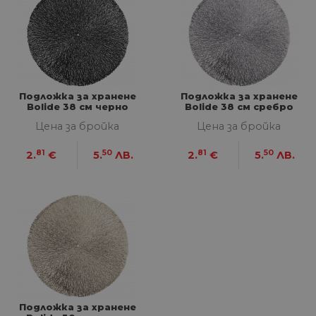
ФУНКЦИОНАЛНИ
НЕКЛАСИФИЦИРАНИ
Подложка за хранене
Подложка за хранене
Bolide 38 см черно
Bolide 38 см сребро
Строго необходими
Статистически
Цена за бройка
Цена за бройка
Маркетингoви
Функционални
Некласифицирани
81
50
81
50
2.
€
5.
ЛВ.
2.
€
5.
ЛВ.
Строго необходимите бисквитки позволяват
основната функционалност на уебсайта, като
потребителско влизане и управление на
акаунта. Уебсайтът не може да се използва
правилно без строго необходими бисквитки.
Доставчик
/
Валиден
Име
Оп
Домейн
до
__cf_bm
29
Та
Cloudflare
минути
из
Inc.
57
ра
.onesignal.com
секунди
ме
Подложка за хранене
бот