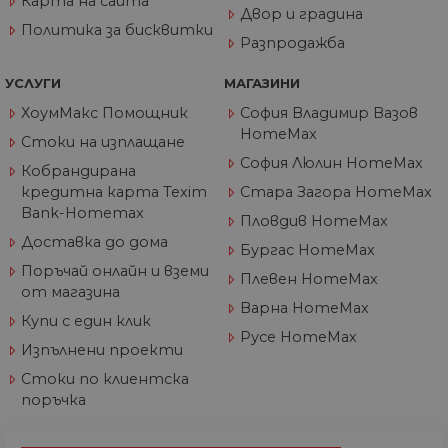
Карта на сайта
се 
Двор и градина
бъ
Политика за бисквитки
Разпродажба
CookieScriptConsent
1 година
Та
CookieScript
се 
www.home-
ус
max.bg
УСЛУГИ
МАГАЗИНИ
Net
за
ХоумМакс Помощник
София Владимир Вазов
пр
HomeMax
за 
Стоки на изплащане
"б
София Люлин HomeMax
по
Кобрандирана
кредитна карта Texim
Стара Загора HomeMax
Bank-Homemax
Пловдив HomeMax
Доставка до дома
Бургас HomeMax
Доставчик
/
Валиден
Име
Описание
Поръчай онлайн и вземи
Домейн
Доставчик
Валиден
до
Плевен HomeMax
Име
Описание
Доставчик
/
Домейн
Валиден
до
от магазина
Име
Описание
__Secure-
.youtube.com
5 месеца
/
Домейн
до
Варна HomeMax
ROLLOUT_TOKEN
4
GeneralAppGenSession
.home-
4
Тази
Купи с един клик
седмици
max.bg
седмици
бисквитка с
__utmb
29
Това е една от
Google
Русе HomeMax
Доставчик
/
Валиден
Име
Описание
2 дни
използва за
минути
четирите основн
Изпълнени проекти
LLC
Домейн
до
управление
55
бисквитки,
.home-
на сесиите
секунди
зададени от
max.bg
Стоки по клиентска
YSC
Сесия
Тази бискв
Google LLC
на
услугата Google
настроена 
.youtube.com
поръчка
потребител
Analytics, която
YouTube з
на уебсайта
позволява на
проследяв
собствениците н
прегледи 
уебсайтове да