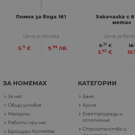
VISITOR_PRIVACY_METAD
Google Privacy Poli
Помпа за вода 161
Закачалка с 6
метал
CookieScriptConsent
Цена за бройка
Цена за брой
71
9.
€
18.
11
99
5.
€
9.
ЛВ.
53
5.
€
10.
Име
Дост
Име
Име
__Secure-ROLLOUT_TOKE
/
До
До
Име
До
__utmb
GeneralAppGenSession
Goog
ЗА HOMEMAX
КАТЕГОРИИ
YSC
LLC
Go
.hom
.y
max.
За нас
Баня
VISITOR_INFO1_LIVE
Go
.y
Общи условия
Кухня
Магазини
Електроуреди и
_ga_32J9YV418P
.hom
IDE
Go
отопление
Работи при нас
max.
.do
Строителство и
Брошури HomeMax
__utmc
Goog