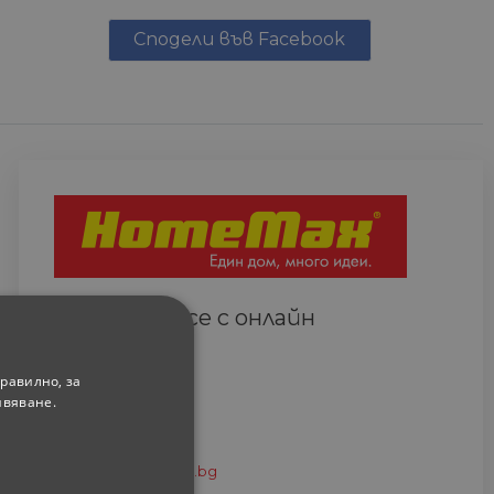
Сподели във Facebook
Свържете се с онлайн
сътрудник
Всеки ден
равилно, за
(9.00-18.00 часа)
ивяване.
0882 820 410
eshop@home-max.bg