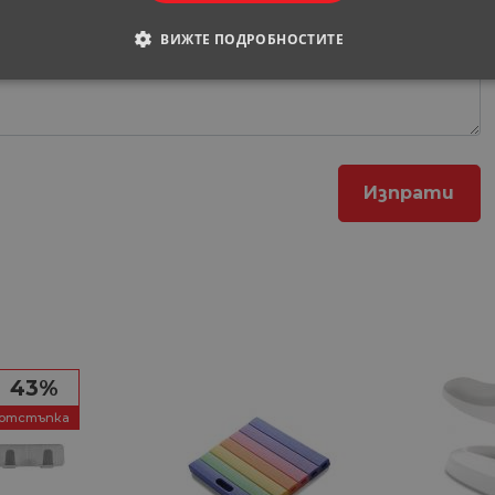
ВИЖТЕ ПОДРОБНОСТИТЕ
ОДИМИ
СТАТИСТИЧЕСКИ
МАРКЕТИНГOВИ
РАНИ
обходими
Статистически
Маркетингoви
Функционални
Некла
витки позволяват основната функционалност на уебсайта, като потребителско вл
е да се използва правилно без строго необходими бисквитки.
Доставчик
/
Валиден
Описание
Домейн
до
43%
29
Тази бисквитка се използва за разграничаване 
Cloudflare
минути
Това е от полза за уебсайта, за да се правят ва
Inc.
57
използването на техния уебсайт.
отстъпка
.onesignal.com
секунди
1 година
Използва се за влизане с Google
Google LLC
1 месец
.www.home-