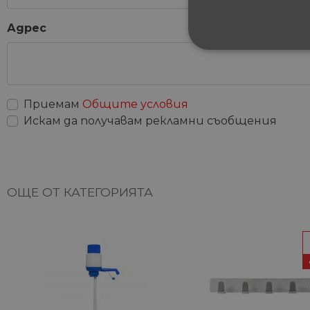
Адрес
СТРОГО НЕОБХ
НЕКЛАСИФИЦИ
Приемам
Общите условия
Искам да получавам рекламни съобщения
Строго не
Строго необходимите биск
акаунта. Уебсайтът не мож
ОЩЕ ОТ КАТЕГОРИЯТА
Име
__cf_bm
G_ENABLED_IDPS