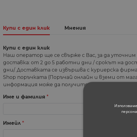
Купи с един клик
Мнения
Купи с един клик
Наш оператор ще се свърже с Вас, за да уточним
доставка: от 2 до 5 работни дни / срокът на дос
дни/. Доставката се извършва с куриерска фирма 
Shop поръчката (Поръчай онлайн и вземи от мага
информация може да получите от координатори
Име и фамилия
*
Използваме
персона
Имейл
*