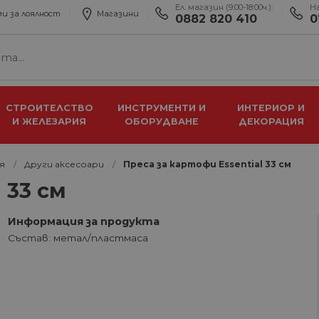
Ел. магазин (9:00-18:00ч.):
Н
и за лоялност
Магазини
0882 820 410
0
СТРОИТЕЛСТВО
ИНСТРУМЕНТИ И
ИНТЕРИОР И
И ЖЕЛЕЗАРИЯ
ОБОРУДВАНЕ
ДЕКОРАЦИЯ
я
Други аксесоари
Преса за картофи Essential 33 см
 33 см
Информация за продукта
Състав: метал/пластмаса