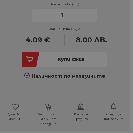
Количество (бр.)
Крайна цена с ДДС
4.09
€
8.00
ЛВ.
Купи сега
Наличност по магазините
Добави в
Купи онлайн,
Купи на
Следи за
любими
вземи от
Кредит
намаление
магазина