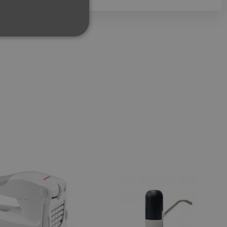
ФУНКЦИОНАЛНИ
сифицирани
изане и управление на
между хората и ботовете.
лидни отчети за