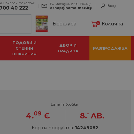
ационален телефон:
Ел. магазин (9:00-18:00ч.):
Вход
700 40 222
eshop@home-max.bg
Брошура
Количка
0
ПОДОВИ И
ДВОР И
СТЕННИ
РАЗПРОДАЖБА
ГРАДИНА
ПОКРИТИЯ
Цена за бройка :
09
-
4.
€
8.
ЛВ.
Код на продукта:
14249082