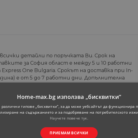
 всички детайли по поръчката Ви. Срок на
тавките за София област е между 5 и 10 работни
Express One Bulgaria. Срокът на доставка при In-
зина) е от 5 до 7 работни дни. Допълнителна
те на онлайн магазина.
Home-max.bg използва „бисквитки“
Телефон
*
 различни типове „бисквитки“, за да може уебсайтът да функционира п
лизиране на съдържанието и за подобряване на потребителското изж
Научете повече тук.
ПРИЕМАМ ВСИЧКИ