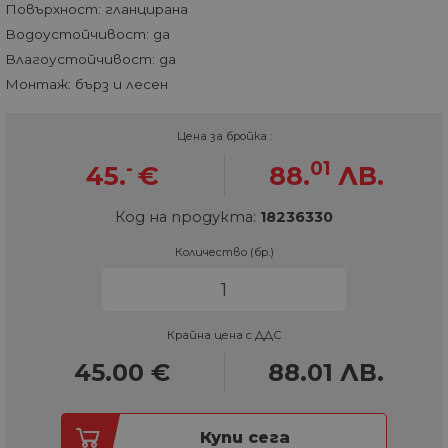
Повърхност: гланцирана
Водоустойчивост: да
Влагоустойчивост: да
Монтаж: бърз и лесен
Цена за бройка :
-
01
45.
€
88.
ЛВ.
Код на продукта:
18236330
Количество (бр.)
Крайна цена с ДДС
45.00
€
88.01
ЛВ.
Купи сега