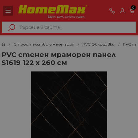
0
Строителство и железария
PVC Облицовки
PVC па
PVC стенен мраморен панел
S1619 122 х 260 см