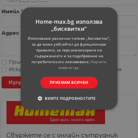
Имейл
*
Home-max.bg използва
„бисквитки“
Адрес
Използваме различни типове „бисквитки“,
за да може уебсайтът да функционира
правилно, за персонализиране на
съдържанието и за подобряване на
потребителското изживяване.
Научете
Приемам
Общите условия
повече тук.
Искам да получавам рекламни съобщения
ПРИЕМАМ ВСИЧКИ
ВИЖТЕ ПОДРОБНОСТИТЕ
СТРОГО НЕОБХОДИМИ
СТАТИСТИЧЕСКИ
Свържете се с онлайн сътрудник