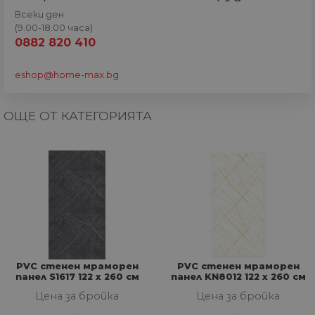
МАРКЕТИНГOВИ
Всеки ден
(9.00-18.00 часа)
ФУНКЦИОНАЛНИ
0882 820 410
НЕКЛАСИФИЦИРАНИ
eshop@home-max.bg
ОЩЕ ОТ КАТЕГОРИЯТА
Строго необходими
Статистически
Маркетингoви
Функционални
Некласифицирани
Строго необходимите бисквитки позволяват
основната функционалност на уебсайта, като
потребителско влизане и управление на
акаунта. Уебсайтът не може да се използва
правилно без строго необходими бисквитки.
PVC стенен мраморен
PVC стенен мраморен
Доставчик
/
Валиден
Име
Оп
панел S1617 122 х 260 см
панел KN8012 122 х 260 см
Домейн
до
Цена за бройка
Цена за бройка
__cf_bm
29
Та
Cloudflare
минути
из
Inc.