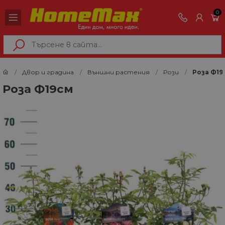
0
Двор и градина
Външни растения
Рози
Роза Ф19
Роза Ф19см