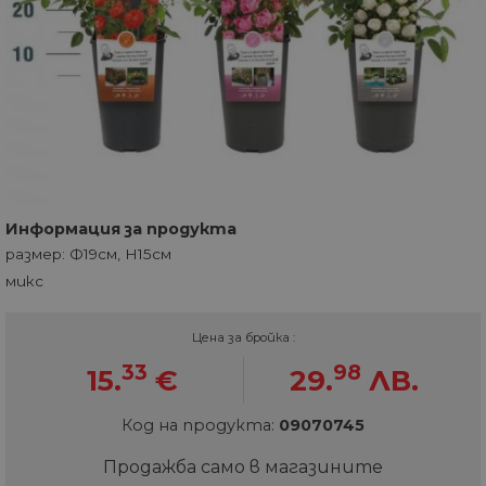
Информация за продукта
размер: Ф19см, H15см
микс
Цена за бройка :
33
98
15.
€
29.
ЛВ.
Код на продукта:
09070745
Продажба само в магазините