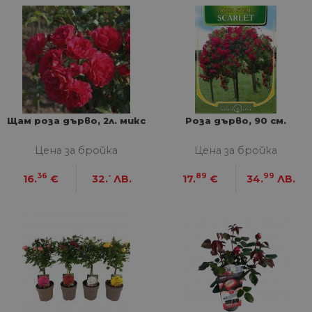
Щам роза дърво, 2л. микс
Роза дърво, 90 см.
Цена за бройка
Цена за бройка
36
-
89
99
16.
€
32.
ЛВ.
17.
€
34.
ЛВ.