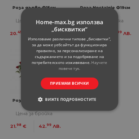
Роза дърво Ф15см
Роза Nostalgie Ф19см
Цена за бройка
Цена за бройка
Home-max.bg използва
„бисквитки“
45
-
47
99
20.
€
40.
ЛВ.
21.
€
41.
ЛВ.
Използваме различни типове „бисквитки“,
за да може уебсайтът да функционира
правилно, за персонализиране на
съдържанието и за подобряване на
потребителското изживяване.
Научете
повече тук.
ПРИЕМАМ ВСИЧКИ
ВИЖТЕ ПОДРОБНОСТИТЕ
Роза Zepeti Ф19см
СТРОГО НЕОБХОДИМИ
Цена за бройка
98
99
21.
€
42.
ЛВ.
СТАТИСТИЧЕСКИ