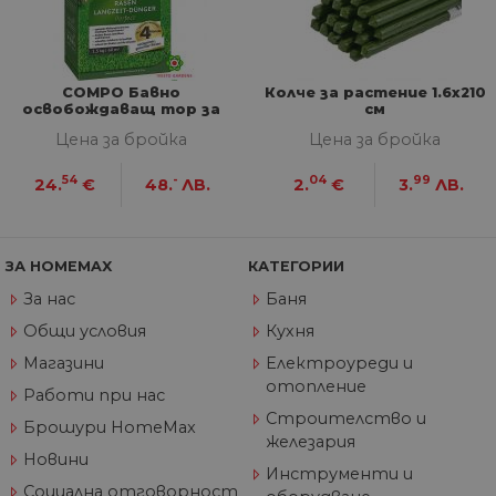
57
ра
.onesignal.com
секунди
ме
бот
от 
уеб
пр
COMPO Бавно
Колче за растение 1.6x210
от
освобождаващ тор за
см
из
тревни площи Perfect 1,5
те
Цена за бройка
Цена за бройка
kg за 60 m2
G_ENABLED_IDPS
1 година
Изп
Google LLC
54
-
04
99
24.
€
48.
ЛВ.
2.
€
3.
ЛВ.
1 месец
вл
.www.home-
max.bg
VISITOR_PRIVACY_METADATA
5 месеца
Та
YouTube
4
из
.youtube.com
седмици
съ
ЗА HOMEMAX
КАТЕГОРИИ
съ
по
За нас
Баня
Google Privacy Policy
из
по
Общи условия
Кухня
тя
вз
Магазини
Електроуреди и
със
отопление
за
Работи при нас
съ
Строителство и
по
Брошури HomeMax
от
железария
ра
Новини
по
Инструменти и
на
Социална отговорност