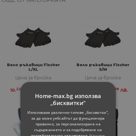
Вело ръкавици Fischer
Вело ръкавици Fischer
L/XL
S/M
Цена за бройка
Цена за бройка
22
99
24
98
10.
€
19.
ЛВ.
11.
€
21.
ЛВ.
Home-max.bg използва
„бисквитки“
Използваме различни типове „бисквитки“,
за да може уебсайтът да функционира
правилно, за персонализиране на
съдържанието и за подобряване на
потребителското изживяване.
Научете