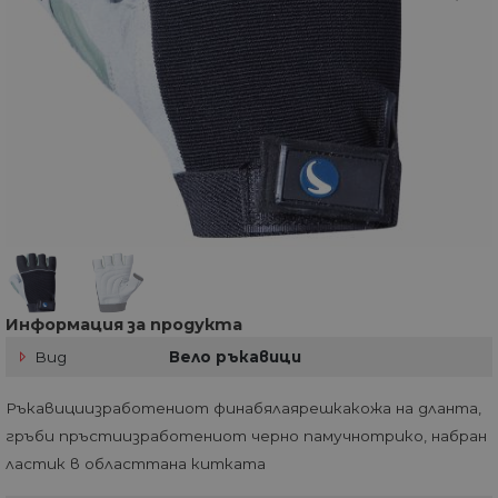
Информация за продукта
Вид
Вело ръкавици
Ръкавициизработениот финабялаярешкакожа на дланта,
гръби пръстиизработениот черно памучнотрико, набран
ластик в областтана китката