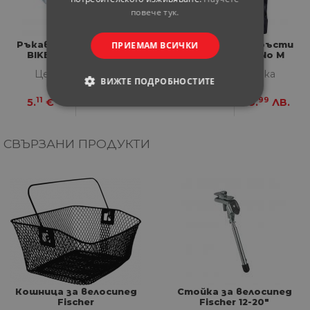
повече тук.
ПРИЕМАМ ВСИЧКИ
Ръкавици без пръсти
Ръкавици без пръсти
BIKE ASK-7012 No L
BIKE ASK-7012 No M
Цена за бройка
Цена за бройка
ВИЖТЕ ПОДРОБНОСТИТЕ
11
99
11
99
5.
€
9.
ЛВ.
5.
€
9.
ЛВ.
СТРОГО НЕОБХОДИМИ
СВЪРЗАНИ ПРОДУКТИ
СТАТИСТИЧЕСКИ
МАРКЕТИНГOВИ
ФУНКЦИОНАЛНИ
НЕКЛАСИФИЦИРАНИ
Кошница за велосипед
Стойка за велосипед
Fischer
Fischer 12-20"
Строго необходими
Статистически