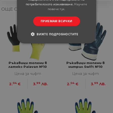
потребителското изживяване.
Научете
ОЩЕ ОТ КАТЕГОРИЯТА
повече тук.
ПРИЕМАМ ВСИЧКИ
ВИЖТЕ ПОДРОБНОСТИТЕ
СТРОГО НЕОБХОДИМИ
СТАТИСТИЧЕСКИ
Ръкавици топени в
Ръкавици топени в
латекс Palavan №10
нитрил Swift №10
МАРКЕТИНГOВИ
Цена за чифт
Цена за чифт
ФУНКЦИОНАЛНИ
04
99
04
99
2.
€
3.
ЛВ.
2.
€
3.
ЛВ.
НЕКЛАСИФИЦИРАНИ