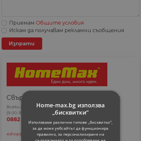
Приемам
Общите условия
Искам да получавам рекламни съобщения
Свържете се с онлайн сътрудник
Home-max.bg използва
Всеки ден
„бисквитки“
(9.00-18.00 часа)
0882 820 410
Използваме различни типове „бисквитки“,
за да може уебсайтът да функционира
правилно, за персонализиране на
eshop@home-max.bg
съдържанието и за подобряване на