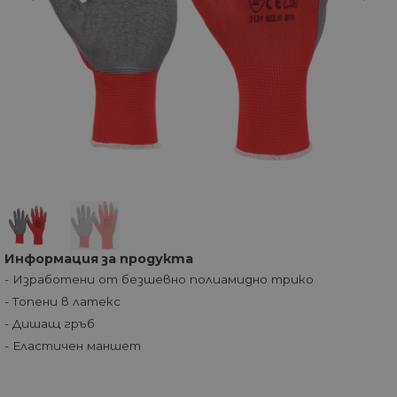
Информация за продукта
- Изработени от безшевно полиамидно трико
- Топени в латекс
- Дишащ гръб
- Еластичен маншет