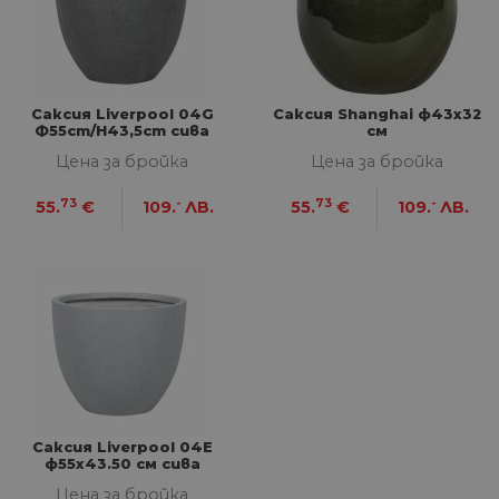
НЕКЛАСИФИЦИРАНИ
Саксия Liverpool 04G
Саксия Shanghai ф43х32
Ф55cm/H43,5cm сива
см
Строго необходими
Статистически
Цена за бройка
Цена за бройка
Маркетингoви
Функционални
73
-
73
-
55.
€
109.
ЛВ.
55.
€
109.
ЛВ.
Некласифицирани
Строго необходимите бисквитки позволяват
основната функционалност на уебсайта, като
потребителско влизане и управление на
акаунта. Уебсайтът не може да се използва
правилно без строго необходими бисквитки.
Доставчик
/
Валиден
Име
Оп
Домейн
до
__cf_bm
29
Та
Cloudflare
минути
из
Inc.
57
ра
.onesignal.com
Саксия Liverpool 04E
секунди
ме
ф55х43.50 см сива
бот
от 
Цена за бройка