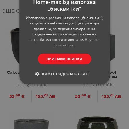
Home-max.bg използва
„бисквитки“
ОЩЕ ОТ КАТЕГОРИЯТА
Използваме различни типове „бисквитки“,
за да може уебсайтът да функционира
правилно, за персонализиране на
съдържанието и за подобряване на
потребителското изживяване.
Научете
повече тук.
ПРИЕМАМ ВСИЧКИ
Саксия Stockholm luxe
Саксия Liverpool
ВИЖТЕ ПОДРОБНОСТИТЕ
ф37х33 см
квадратна 44 см
Цена за бройка
Цена за бройка
СТРОГО НЕОБХОДИМИ
69
01
69
01
53.
€
105.
ЛВ.
53.
€
105.
ЛВ.
СТАТИСТИЧЕСКИ
МАРКЕТИНГOВИ
ФУНКЦИОНАЛНИ