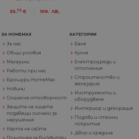
уеб
пр
от
73
-
55.
€
109.
ЛВ.
из
те
G_ENABLED_IDPS
1 година
Изп
Google LLC
1 месец
вл
.www.home-
ЗА HOMEMAX
КАТЕГОРИИ
max.bg
За нас
Баня
VISITOR_PRIVACY_METADATA
5 месеца
Та
YouTube
4
из
.youtube.com
Общи условия
Кухня
седмици
съ
съ
Магазини
Електроуреди и
по
Google Privacy Policy
из
отопление
Работи при нас
по
тя
Строителство и
Брошури HomeMax
вз
железария
със
Новини
за
Инструменти и
съ
Социална отговорност
по
оборудване
от
ра
Защита на лицата
Интериор и декорация
по
подаващи сигнали за
на
Подови и стенни
по
нарушения
покрития
ка
че
Карта на сайта
пр
Двор и градина
се 
Политика за бисквитки