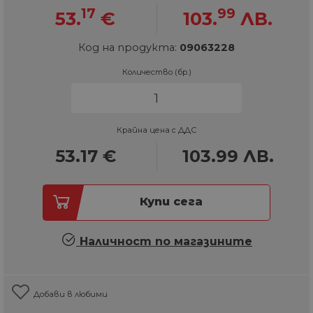
17
99
53.
€
103.
ЛВ.
Код на продукта:
09063228
Количество (бр.)
Крайна цена с ДДС
53.17
€
103.99
ЛВ.
Купи сега
Наличност по магазините
Добави в любими