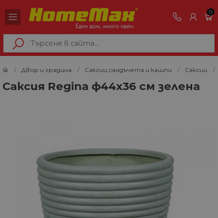
0
Двор и градина
Саксии,сандъчета и кашпи
Саксии
Саксия Regina ф44х36 см зелена