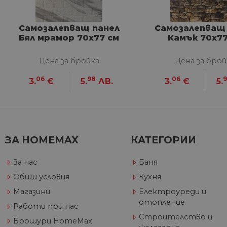
VISITOR_PRIVACY_METAD
Google Privacy Poli
Самозалепващ панел
Самозалепващ
Бял мрамор 70х77 см
Камък 70х77
CookieScriptConsent
Цена за бройка
Цена за брой
06
98
06
3.
€
5.
ЛВ.
3.
€
5.
Име
Дост
Име
Име
__Secure-ROLLOUT_TOKE
/
До
До
Име
До
__utmb
GeneralAppGenSession
Goog
ЗА HOMEMAX
КАТЕГОРИИ
YSC
LLC
Go
.hom
.y
max.
За нас
Баня
VISITOR_INFO1_LIVE
Go
.y
Общи условия
Кухня
Магазини
Електроуреди и
_ga_32J9YV418P
.hom
IDE
Go
отопление
Работи при нас
max.
.do
Строителство и
Брошури HomeMax
__utmc
Goog