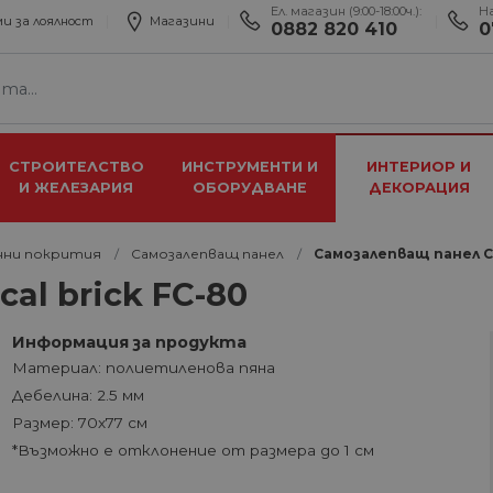
Ел. магазин (9:00-18:00ч.):
Н
и за лоялност
Магазини
0882 820 410
0
СТРОИТЕЛСТВО
ИНСТРУМЕНТИ И
ИНТЕРИОР И
И ЖЕЛЕЗАРИЯ
ОБОРУДВАНЕ
ДЕКОРАЦИЯ
ни покрития
Самозалепващ панел
Самозалепващ панел Cla
al brick FC-80
Информация за продукта
Материал: полиетиленова пяна
Дебелина: 2.5 мм
Размер: 70х77 см
*Възможно е отклонение от размера до 1 см