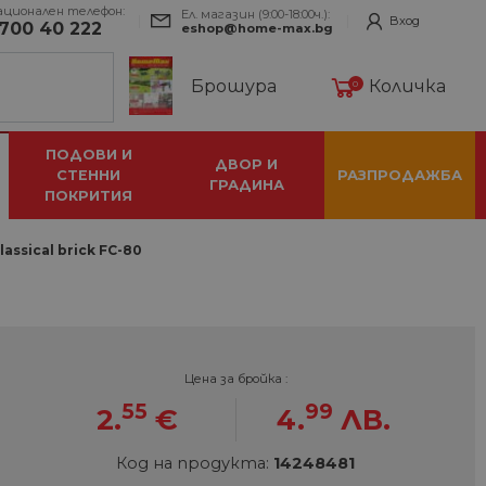
ационален телефон:
Ел. магазин (9:00-18:00ч.):
Вход
700 40 222
eshop@home-max.bg
Брошура
Количка
0
ПОДОВИ И
ДВОР И
СТЕННИ
РАЗПРОДАЖБА
ГРАДИНА
ПОКРИТИЯ
ssical brick FC-80
Цена за бройка :
55
99
2.
€
4.
ЛВ.
Код на продукта:
14248481