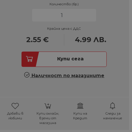
Количество (бр.)
Крайна цена с ДДС
2.55
€
4.99
ЛВ.
Купи сега
Наличност по магазините
Добави в
Купи онлайн,
Купи на
Следи за
любими
вземи от
Кредит
намаление
магазина