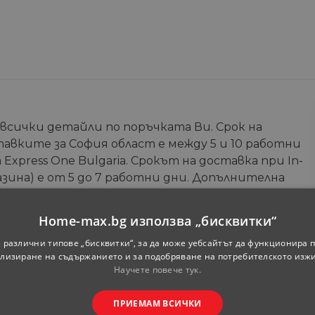
 всички детайли по поръчката Ви. Срок на
тавките за София област е между 5 и 10 работни
Express One Bulgaria. Срокът на доставка при In-
зина) е от 5 до 7 работни дни. Допълнителна
те на онлайн магазина.
Home-max.bg използва „бисквитки“
Телефон
*
 различни типове „бисквитки“, за да може уебсайтът да функционира п
лизиране на съдържанието и за подобряване на потребителското изж
Научете повече тук.
ПРИЕМАМ ВСИЧКИ