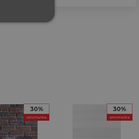
ФУНКЦИОНАЛНИ
сифицирани
изане и управление на
30%
30%
между хората и ботовете.
лидни отчети за
отстъпка
отстъпка