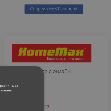
Сподели във Facebook
Свържете се с онлайн
сътрудник
Всеки ден
равилно, за
(9.00-18.00 часа)
ивяване.
0882 820 410
eshop@home-max.bg