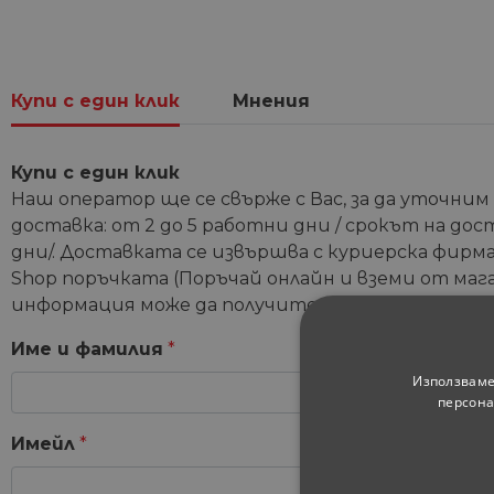
Купи с един клик
Мнения
Купи с един клик
Наш оператор ще се свърже с Вас, за да уточним
доставка: от 2 до 5 работни дни / срокът на дос
дни/. Доставката се извършва с куриерска фирма 
Shop поръчката (Поръчай онлайн и вземи от мага
информация може да получите от координатори
Име и фамилия
*
Използваме
персона
Имейл
*