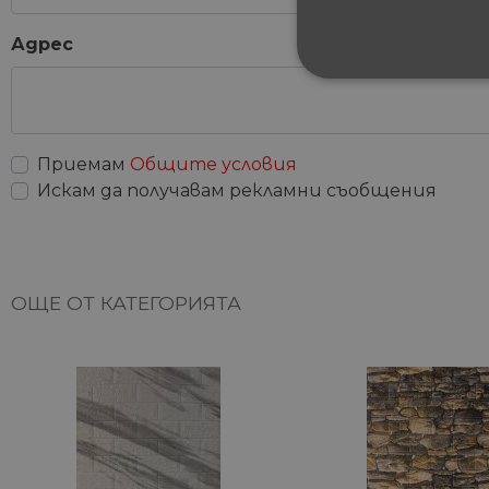
Адрес
СТРОГО НЕОБХ
НЕКЛАСИФИЦИ
Приемам
Общите условия
Искам да получавам рекламни съобщения
Строго не
Строго необходимите биск
акаунта. Уебсайтът не мож
ОЩЕ ОТ КАТЕГОРИЯТА
Име
__cf_bm
G_ENABLED_IDPS