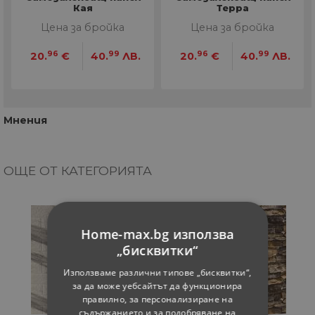
Кая
Терра
Цена за бройка
Цена за бройка
96
99
96
99
20.
€
40.
ЛВ.
20.
€
40.
ЛВ.
Мнения
ОЩЕ ОТ КАТЕГОРИЯТА
Home-max.bg използва
„бисквитки“
Използваме различни типове „бисквитки“,
за да може уебсайтът да функционира
правилно, за персонализиране на
съдържанието и за подобряване на