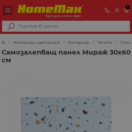
0
Интериор и декорация
Интериор
Тапети
Стен
Самозалепващ панел Мираж 30х60
см