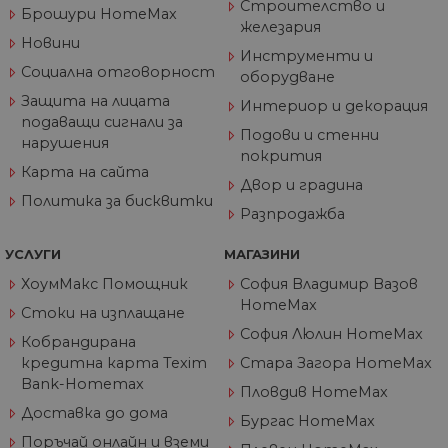
Строителство и
Брошури HomeMax
VISITOR_PRIVACY_METADATA
5 месеца
Та
железария
YouTube
4
из
.youtube.com
Новини
седмици
съ
Инструменти и
съ
Социална отговорност
оборудване
по
Google Privacy Policy
из
Защита на лицата
Интериор и декорация
по
подаващи сигнали за
тя
Подови и стенни
вз
нарушения
със
покрития
за
Карта на сайта
съ
Двор и градина
по
Политика за бисквитки
от
Разпродажба
ра
по
на
УСЛУГИ
МАГАЗИНИ
по
ка
ХоумМакс Помощник
София Владимир Вазов
че
HomeMax
пр
Стоки на изплащане
се 
бъ
София Люлин HomeMax
Кобрандирана
CookieScriptConsent
1 година
Та
кредитна карта Texim
Стара Загора HomeMax
CookieScript
се 
www.home-
Bank-Homemax
ус
max.bg
Пловдив HomeMax
Net
Доставка до дома
за
Бургас HomeMax
пр
Поръчай онлайн и вземи
за 