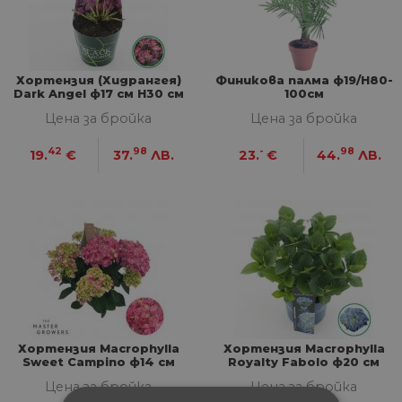
Хортензия (Хидрангея)
Финикова палма ф19/Н80-
Dark Angel ф17 см H30 см
100см
Цена за бройка
Цена за бройка
42
98
-
98
19.
€
37.
ЛВ.
23.
€
44.
ЛВ.
Хортензия Macrophylla
Хортензия Macrophylla
Sweet Campino ф14 см
Royalty Fabolo ф20 см
H40 см
H40 см
Цена за бройка
Цена за бройка