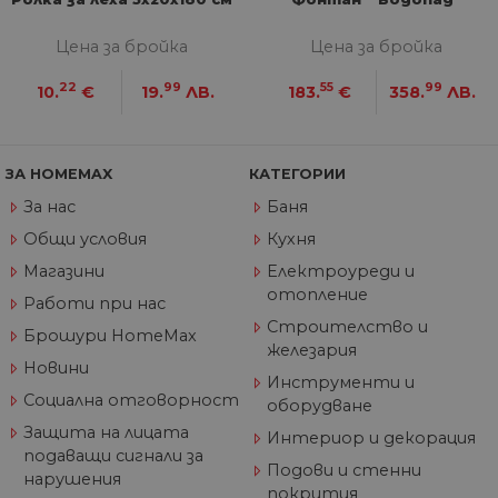
от 
уеб
пр
Цена за бройка
Цена за бройка
от
из
22
99
55
99
10.
€
19.
ЛВ.
183.
€
358.
ЛВ.
те
G_ENABLED_IDPS
1 година
Изп
Google LLC
1 месец
вл
.www.home-
max.bg
ЗА HOMEMAX
КАТЕГОРИИ
VISITOR_PRIVACY_METADATA
5 месеца
Та
YouTube
4
из
.youtube.com
За нас
Баня
седмици
съ
съ
Общи условия
Кухня
по
Google Privacy Policy
из
Магазини
Електроуреди и
по
отопление
тя
Работи при нас
вз
Строителство и
със
Брошури HomeMax
за
железария
съ
Новини
по
Инструменти и
от
Социална отговорност
оборудване
ра
по
Защита на лицата
на
Интериор и декорация
по
подаващи сигнали за
ка
Подови и стенни
нарушения
че
покрития