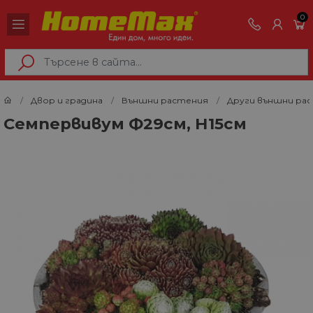
0
Двор и градина
Външни растения
Други външни ра
Семпервивум Ф29см, Н15см