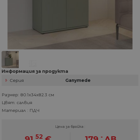
Информация за продукта
Серия
Ganymede
Размер: 80.1х34х82.3 см
Цвят: салвия
Материал : ПДЧ
Цена за бройка :
52
-
91.
€
179.
ЛВ.