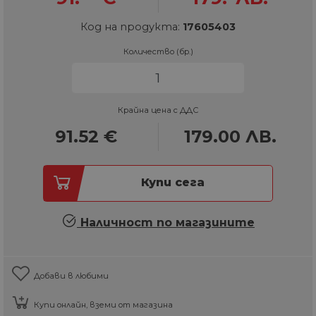
Код на продукта:
17605403
Количество (бр.)
Крайна цена с ДДС
91.52
€
179.00
ЛВ.
Купи сега
Наличност по магазините
Добави в любими
Купи онлайн, вземи от магазина