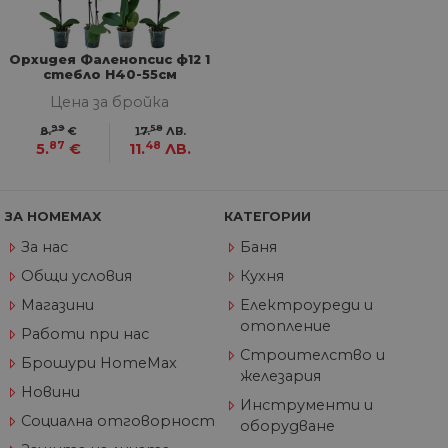
седмици
съ
съ
по
Google Privacy Policy
из
по
Орхидея Фаленопсис ф12 1
тя
стебло H40-55см
вз
Цена за бройка
със
за
съ
99
58
8.
€
17.
ЛВ.
по
87
48
5.
€
11.
ЛВ.
от
ра
по
на
по
ЗА HOMEMAX
КАТЕГОРИИ
ка
че
За нас
Баня
пр
се 
Общи условия
Кухня
бъ
Магазини
Електроуреди и
CookieScriptConsent
1 година
Та
CookieScript
отопление
се 
www.home-
Работи при нас
ус
max.bg
Строителство и
Net
Брошури HomeMax
за
железария
пр
Новини
за 
Инструменти и
"б
Социална отговорност
по
оборудване