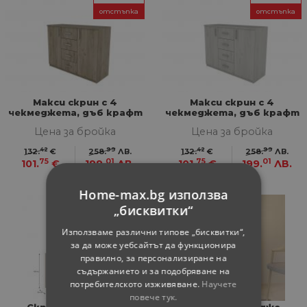
отстъпка
отстъпка
Макси скрин с 4
Макси скрин с 4
чекмеджета, дъб крафт
чекмеджета, дъб крафт
сив
бял
Цена за бройка
Цена за бройка
42
99
42
99
132.
€
258.
ЛВ.
132.
€
258.
ЛВ.
75
01
75
01
101.
€
199.
ЛВ.
101.
€
199.
ЛВ.
Home-max.bg използва
„бисквитки“
Използваме различни типове „бисквитки“,
за да може уебсайтът да функционира
правилно, за персонализиране на
съдържанието и за подобряване на
потребителското изживяване.
Научете
повече тук.