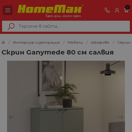
0
Интериор и декорация
Мебели
Шкафове
Скрино
Скрин Ganymede 80 см салвия