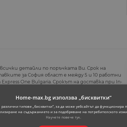
 всички детайли по поръчката Ви. Срок на
тавките за София област е между 5 и 10 работни
Express One Bulgaria. Срокът на доставка при In-
зина) е от 5 до 7 работни дни. Допълнителна
те на онлайн магазина.
Home-max.bg използва „бисквитки“
 различни типове „бисквитки“, за да може уебсайтът да функционира п
Телефон
*
лизиране на съдържанието и за подобряване на потребителското изж
Научете повече тук.