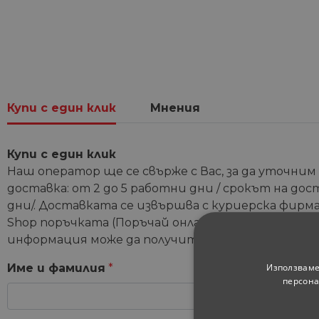
Купи с един клик
Мнения
Купи с един клик
Наш оператор ще се свърже с Вас, за да уточним
доставка: от 2 до 5 работни дни / срокът на дос
дни/. Доставката се извършва с куриерска фирма 
Shop поръчката (Поръчай онлайн и вземи от мага
информация може да получите от координатори
Използваме
Име и фамилия
*
персона