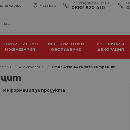
Ел. магазин (9:00-18:00ч.):
Н
и за лоялност
Магазини
0882 820 410
0
СТРОИТЕЛСТВО
ИНСТРУМЕНТИ И
ИНТЕРИОР И
И ЖЕЛЕЗАРИЯ
ОБОРУДВАНЕ
ДЕКОРАЦИЯ
мебели
Pvc столове
Стол Asso 44х48х76 антрацит
ацит
Информация за продукта