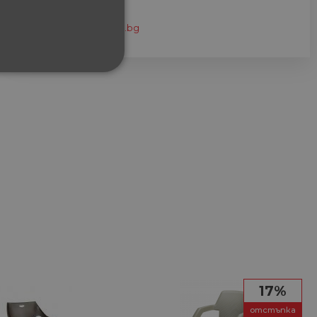
eshop@home-max.bg
ФУНКЦИОНАЛНИ
сифицирани
изане и управление на
между хората и ботовете.
лидни отчети за
17%
отстъпка