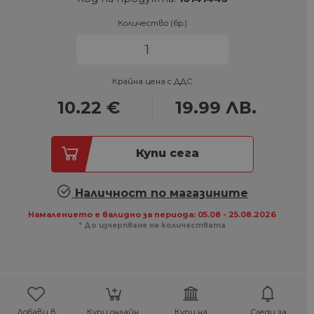
Количество (бр.)
Крайна цена с ДДС
10.22
€
19.99
ЛВ.
Купи сега
Наличност по магазините
Намалението е валидно за периода: 05.08 - 25.08.2026
* До изчерпване на количествата
Добави в
Купи онлайн,
Купи на
Следи за