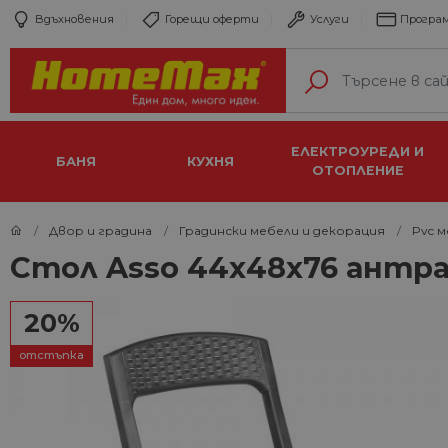
Вдъхновения
Горещи оферти
Услуги
Програм
ЕЛЕКТРОУРЕДИ И
БАНЯ
КУХНЯ
ОТОПЛЕНИЕ
Двор и градина
Градински мебели и декорация
Pvc 
Стол Asso 44х48х76 антр
20%
отстъпка