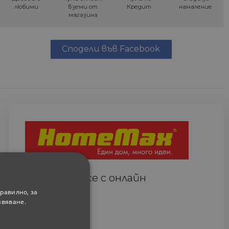
любими
вземи от
Кредит
намаление
магазина
Сподели във Facebook
Свържете се с онлайн
сътрудник
равилно, за
ивяване.
Всеки ден
(9.00-18.00 часа)
0882 820 410