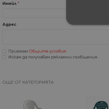
Имейл
*
Адрес
СТРОГО НЕОБХ
НЕКЛАСИФИЦИ
Приемам
Общите условия
Искам да получавам рекламни съобщения
Строго не
Строго необходимите биск
акаунта. Уебсайтът не мож
ОЩЕ ОТ КАТЕГОРИЯТА
Име
__cf_bm