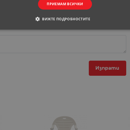
ПРИЕМАМ ВСИЧКИ
ВИЖТЕ ПОДРОБНОСТИТЕ
ОДИМИ
СТАТИСТИЧЕСКИ
МАРКЕТИНГOВИ
РАНИ
обходими
Статистически
Маркетингoви
Функционални
Некла
витки позволяват основната функционалност на уебсайта, като потребителско вл
е да се използва правилно без строго необходими бисквитки.
Доставчик
/
Валиден
Описание
Домейн
до
29
Тази бисквитка се използва за разграничаване 
Cloudflare
минути
Това е от полза за уебсайта, за да се правят ва
Inc.
57
използването на техния уебсайт.
.onesignal.com
секунди