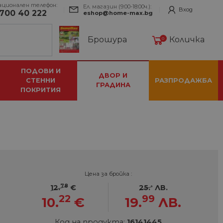
ационален телефон:
Ел. магазин (9:00-18:00ч.):
Вход
700 40 222
eshop@home-max.bg
Брошура
Количка
0
ПОДОВИ И
ДВОР И
СТЕННИ
РАЗПРОДАЖБА
ГРАДИНА
ПОКРИТИЯ
Цена за бройка :
78
-
12.
€
25.
ЛВ.
22
99
10.
€
19.
ЛВ.
Код на продукта:
16141445