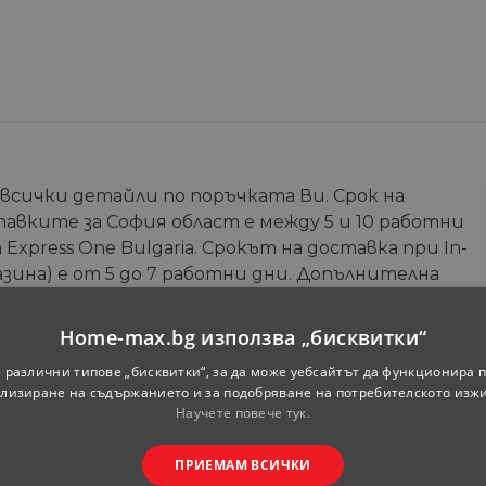
 всички детайли по поръчката Ви. Срок на
тавките за София област е между 5 и 10 работни
Express One Bulgaria. Срокът на доставка при In-
зина) е от 5 до 7 работни дни. Допълнителна
те на онлайн магазина.
Home-max.bg използва „бисквитки“
Телефон
*
 различни типове „бисквитки“, за да може уебсайтът да функционира п
лизиране на съдържанието и за подобряване на потребителското изж
Научете повече тук.
ПРИЕМАМ ВСИЧКИ