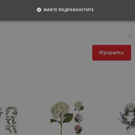
ВИЖТЕ ПОДРОБНОСТИТЕ
ОДИМИ
СТАТИСТИЧЕСКИ
МАРКЕТИНГOВИ
РАНИ
обходими
Статистически
Маркетингoви
Функционални
Некла
витки позволяват основната функционалност на уебсайта, като потребителско вл
е да се използва правилно без строго необходими бисквитки.
Доставчик
/
Валиден
Описание
Домейн
до
29
Тази бисквитка се използва за разграничаване 
Cloudflare
минути
Това е от полза за уебсайта, за да се правят ва
Inc.
57
използването на техния уебсайт.
.onesignal.com
секунди
1 година
Използва се за влизане с Google
Google LLC
1 месец
.www.home-
max.bg