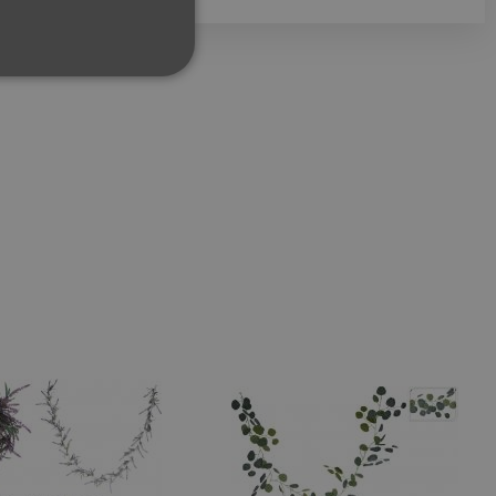
ФУНКЦИОНАЛНИ
сифицирани
изане и управление на
между хората и ботовете.
лидни отчети за