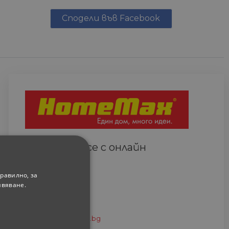
Сподели във Facebook
Свържете се с онлайн
сътрудник
Всеки ден
равилно, за
(9.00-18.00 часа)
ивяване.
0882 820 410
eshop@home-max.bg