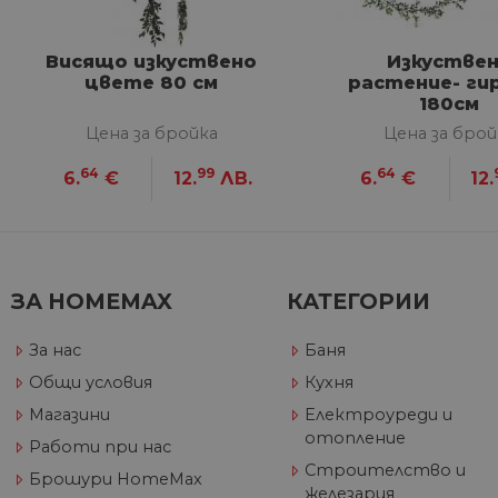
VISITOR_PRIVACY_METAD
Google Privacy Poli
Висящо изкуствено
Изкустве
цвете 80 см
растение- ги
180см
CookieScriptConsent
Цена за бройка
Цена за брой
64
99
64
6.
€
12.
ЛВ.
6.
€
12.
Име
Дост
Име
Име
__Secure-ROLLOUT_TOKE
/
До
До
Име
До
__utmb
GeneralAppGenSession
Goog
ЗА HOMEMAX
КАТЕГОРИИ
YSC
LLC
Go
.hom
.y
max.
За нас
Баня
VISITOR_INFO1_LIVE
Go
.y
Общи условия
Кухня
Магазини
Електроуреди и
_ga_32J9YV418P
.hom
отопление
IDE
Go
Работи при нас
max.
.do
Строителство и
Брошури HomeMax
__utmc
Goog
железария