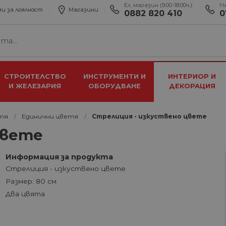
Ел. магазин (9:00-18:00ч.):
Н
и за лоялност
Магазини
0882 820 410
0
СТРОИТЕЛСТВО
ИНСТРУМЕНТИ И
ИНТЕРИОР И
И ЖЕЛЕЗАРИЯ
ОБОРУДВАНЕ
ДЕКОРАЦИЯ
тя
Единични цветя
Стрелиция - изкуствено цвете
цвете
Информация за продукта
Стрелиция - изкуствено цвете
Размер: 80 см
Два цвята