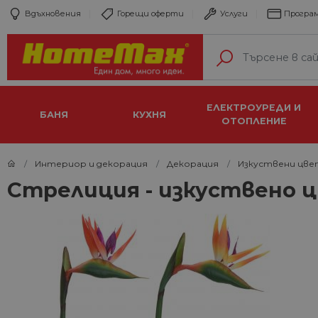
Вдъхновения
Горещи оферти
Услуги
Програм
ЕЛЕКТРОУРЕДИ И
БАНЯ
КУХНЯ
ОТОПЛЕНИЕ
Интериор и декорация
Декорация
Изкуствени цве
Стрелиция - изкуствено 