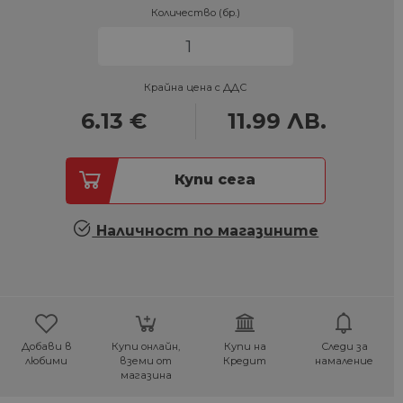
Количество (бр.)
Крайна цена с ДДС
6.13
€
11.99
ЛВ.
Купи сега
Наличност по магазините
Добави в
Купи онлайн,
Купи на
Следи за
любими
вземи от
Кредит
намаление
магазина