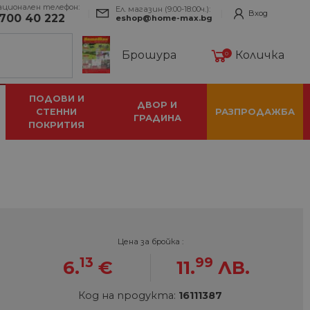
ационален телефон:
Ел. магазин (9:00-18:00ч.):
Вход
700 40 222
eshop@home-max.bg
Брошура
Количка
0
ПОДОВИ И
ДВОР И
СТЕННИ
РАЗПРОДАЖБА
ГРАДИНА
ПОКРИТИЯ
Цена за бройка :
13
99
6.
€
11.
ЛВ.
Код на продукта:
16111387