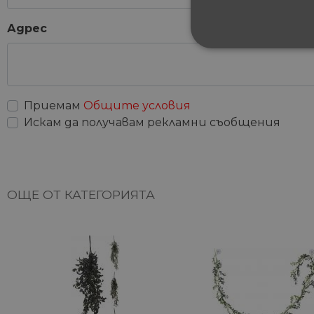
Адрес
СТРОГО НЕОБХ
НЕКЛАСИФИЦИ
Приемам
Общите условия
Искам да получавам рекламни съобщения
Строго не
Строго необходимите биск
акаунта. Уебсайтът не мож
ОЩЕ ОТ КАТЕГОРИЯТА
Име
__cf_bm
G_ENABLED_IDPS