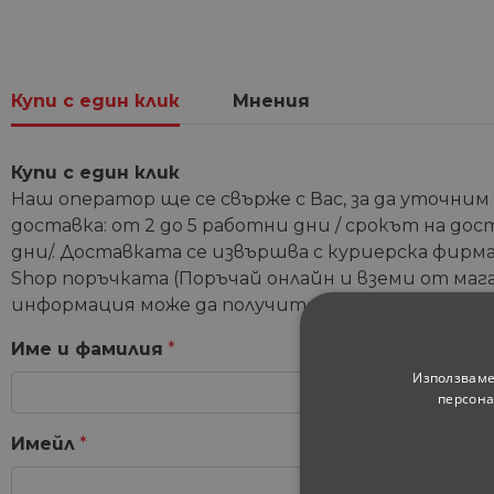
Купи с един клик
Мнения
Купи с един клик
Наш оператор ще се свърже с Вас, за да уточним
доставка: от 2 до 5 работни дни / срокът на дос
дни/. Доставката се извършва с куриерска фирма 
Shop поръчката (Поръчай онлайн и вземи от мага
информация може да получите от координатори
Име и фамилия
*
Използваме
персона
Имейл
*