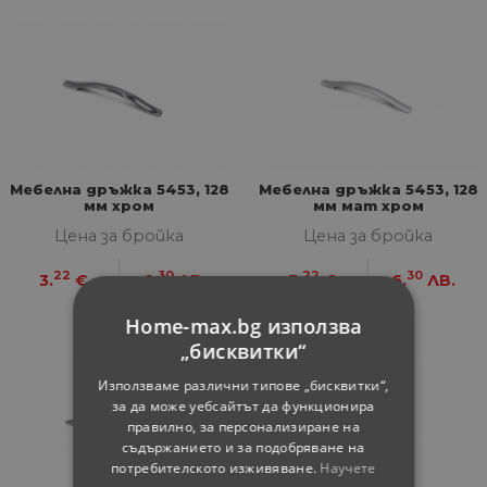
Мебелна дръжка 5453, 128
Мебелна дръжка 5453, 128
мм хром
мм мат хром
Цена за бройка
Цена за бройка
22
30
22
30
3.
€
6.
ЛВ.
3.
€
6.
ЛВ.
Home-max.bg използва
„бисквитки“
Използваме различни типове „бисквитки“,
за да може уебсайтът да функционира
правилно, за персонализиране на
съдържанието и за подобряване на
потребителското изживяване.
Научете