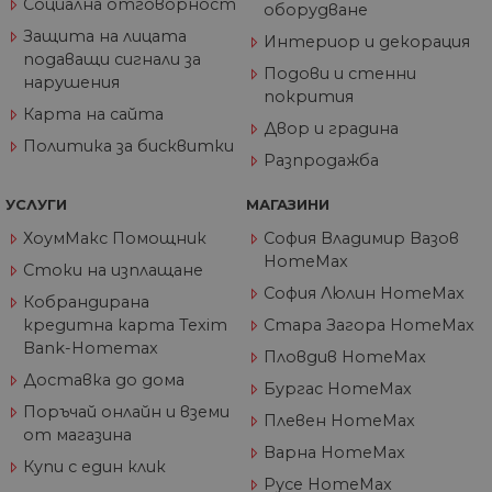
Социална отговорност
реклама, к
оборудване
бисквитка на
крайният
сесията, която се
Защита на лицата
потребите
Интериор и декорация
унищожава, кога
да е видял
потребителят
подаващи сигнали за
да посети
затвори браузър
Подови и стенни
нарушения
посочения
си. Следователно
покрития
уебсайт.
когато се разгле
Карта на сайта
като постоянна
Двор и градина
бисквитка,
Политика за бисквитки
вероятно е да е
Разпродажба
различна
технология за
настройка на
УСЛУГИ
МАГАЗИНИ
бисквитката.
ХоумМакс Помощник
София Владимир Вазов
__utmz
5 месеца
Това е една от
Google
4
четирите основн
LLC
HomeMax
Стоки на изплащане
седмици
„бисквитки“,
.home-
зададени от
max.bg
София Люлин HomeMax
Кобрандирана
услугата Google
Analytics, която
кредитна карта Texim
Стара Загора HomeMax
позволява на
Bank-Homemax
собствениците н
Пловдив HomeMax
уебсайтове да
Доставка до дома
проследяват
Бургас HomeMax
показателя за
Поръчай онлайн и вземи
поведение на
Плевен HomeMax
посетителите за
от магазина
ефективността н
Варна HomeMax
сайта. Тази
Купи с един клик
бисквитка
Русе HomeMax
идентифицира