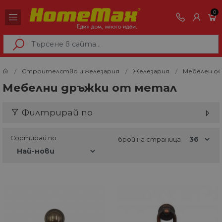
0
Строителство и железария
Железария
Мебелен о
Мебелни дръжки от метал
Филтрирай по
Сортирай по
брой на страница