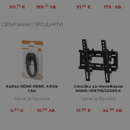
ФУНКЦИОНАЛНИ
75
01
52
-
101.
€
199.
ЛВ.
91.
€
179.
ЛВ.
НЕКЛАСИФИЦИРАНИ
СВЪРЗАНИ ПРОДУКТИ
Строго необходими
Статистически
Маркетингoви
Функционални
Некласифицирани
Строго необходимите бисквитки позволяват
основната функционалност на уебсайта, като
потребителско влизане и управление на
Кабел HDMI-HDMI, 48Gb
Стойка за телевизор
акаунта. Уебсайтът не може да се използва
1.5м
HAMA-108715/220804
правилно без строго необходими бисквитки.
Цена за бройка
Цена за бройка
Доставчик
/
Валиден
Име
Оп
Домейн
до
62
99
89
99
5.
€
10.
ЛВ.
17.
€
34.
ЛВ.
__cf_bm
29
Та
Cloudflare
минути
из
Inc.
57
ра
.onesignal.com
секунди
ме
бот