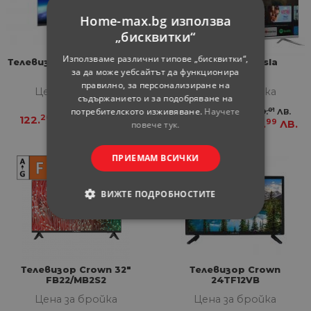
Home-max.bg използва
„бисквитки“
Използваме различни типове „бисквитки“,
Телевизор Tesla 32E325BH
Телевизор Tesla
за да може уебсайтът да функционира
HDR
32S635SHS
правилно, за персонализиране на
Цена за бройка
Цена за бройка
съдържанието и за подобряване на
потребителското изживяване.
Научете
67
01
188.
€
369.
ЛВ.
20
-
122.
€
239.
ЛВ.
21
99
168.
€
328.
ЛВ.
повече тук.
ПРИЕМАМ ВСИЧКИ
ВИЖТЕ ПОДРОБНОСТИТЕ
СТРОГО НЕОБХОДИМИ
СТАТИСТИЧЕСКИ
Телевизор Crown 32"
Телевизор Crown
FB22/MB2S2
24TF12VB
МАРКЕТИНГOВИ
Цена за бройка
Цена за бройка