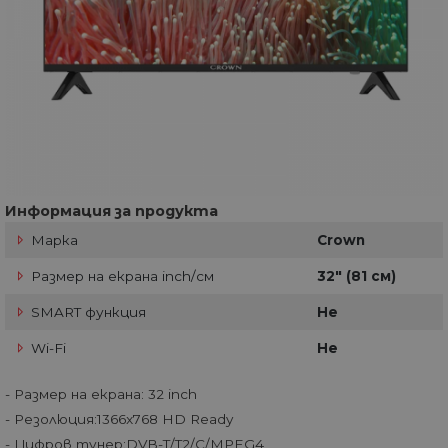
Информация за продукта
Марка
Crown
Размер на екрана inch/см
32" (81 см)
SMART функция
Не
Wi-Fi
Не
- Размер на екрана: 32 inch
- Резолюция:1366x768 HD Ready
- Цифров тунер:DVB-T/T2/C/MPEG4