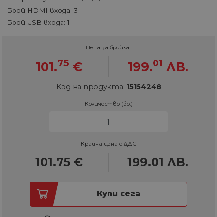
- Брой HDMI входа: 3
- Брой USB входа: 1
Цена за бройка :
75
01
101.
€
199.
ЛВ.
Код на продукта:
15154248
Количество (бр.)
Крайна цена с ДДС
101.75
€
199.01
ЛВ.
Купи сега